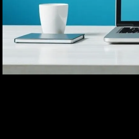
Dijital Pazarlamanın Temel Prensipleri
Dijital pazarlama, modern iş dünyasında her şirketin büyümesi ve
müşteri tabanını genişletmesi için hayati bir araçtır. Bu alanda
başarılı olmak için, temel prensiplerden başlayarak, SEO, sosyal
medya stratejileri ve marka yapılandırmaya kadar geniş bir
yelpazede bilgiye sahip olmak gerekmektedir. Bu makale, dijital
pazarlamanın temel taşlarını inceleyerek, nasıl bir strateji
geliştirilebileceğini ve markanızın online varlığını nasıl
artırabileceğinizi anlatacaktır.