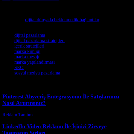
olabilir.
Günlük hayatta teknolojinin etkisinin ne kadar büyük olduğunu
keşfedin ve
dijital dünyada beklenmedik bağlantılar
keşfedin.
Etiketler
dijital pazarlama
dijital pazarlama stratejileri
içerik stratejileri
marka kimliği
marka mesajı
marka yapılandırması
SEO
sosyal medya pazarlama
Pinterest Alışveriş Entegrasyonu İle Satışlarınızı
Nasıl Artırırsınız?
Reklam Tanıtım
-
Temmuz 22, 2026
LinkedIn Video Reklamı İle İşinizi Zirveye
Taşımanın Sırları