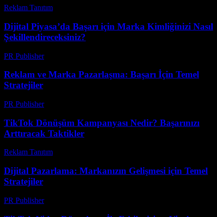
Reklam Tanıtım
-
Haziran 1, 2026
Dijital Piyasa’da Başarı için Marka Kimliğinizi Nasıl
Şekillendireceksiniz?
PR Publisher
-
Şubat 23, 2026
Reklam ve Marka Pazarlaşma: Başarı İçin Temel
Stratejiler
PR Publisher
-
Şubat 18, 2026
TikTok Dönüşüm Kampanyası Nedir? Başarınızı
Arttıracak Taktikler
Reklam Tanıtım
-
Temmuz 27, 2026
Dijital Pazarlama: Markanızın Gelişmesi için Temel
Stratejiler
PR Publisher
-
Şubat 28, 2026