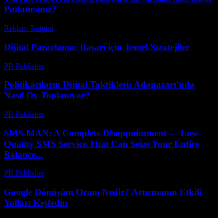
Patlatırsınız?
Reklam Tanıtım
-
Haziran 7, 2026
Dijital Pazarlama: Başarı için Temel Stratejiler
PR Publisher
-
Şubat 16, 2026
Politikacıların Dijital Taktikleri: Adapazarı’nda
Nasıl Oy Toplanıyor?
PR Publisher
-
Mart 23, 2026
SMS-MAN: A Complete Disappointment — Low-
Quality SMS Service That Can Seize Your Entire
Balance...
PR Publisher
-
Mart 26, 2026
Google Dönüşüm Oranı Nedir? Artırmanın Etkili
Yolları Keşfedin