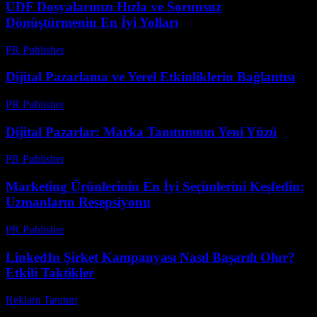
UDF Dosyalarınızı Hızla ve Sorunsuz
Dönüştürmenin En İyi Yolları
PR Publisher
-
Nisan 14, 2026
Dijital Pazarlama ve Yerel Etkinliklerin Bağlantısı
PR Publisher
-
Mart 6, 2026
Dijital Pazarlar: Marka Tanıtımının Yeni Yüzü
PR Publisher
-
Şubat 19, 2026
Marketing Ürünlerinin En İyi Seçimlerini Keşfedin:
Uzmanların Resepsiyonu
PR Publisher
-
Mart 14, 2026
LinkedIn Şirket Kampanyası Nasıl Başarılı Olur?
Etkili Taktikler
Reklam Tanıtım
-
Nisan 5, 2026