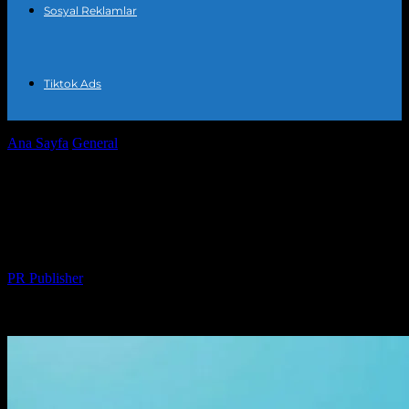
Sosyal Reklamlar
Tiktok Ads
Ana Sayfa
General
Dijital Pazarlama: Marka Kimliğinizi
Güçlendirin
Dijital Pazarlama: Marka Kimliğinizi
Güçlendirin
Yazar
PR Publisher
-
Şubat 22, 2026
252