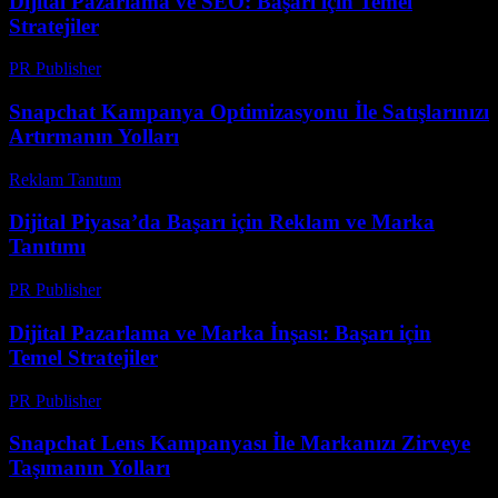
Dijital Pazarlama ve SEO: Başarı için Temel
Stratejiler
PR Publisher
-
Şubat 21, 2026
Snapchat Kampanya Optimizasyonu İle Satışlarınızı
Artırmanın Yolları
Reklam Tanıtım
-
Temmuz 18, 2026
Dijital Piyasa’da Başarı için Reklam ve Marka
Tanıtımı
PR Publisher
-
Mart 6, 2026
Dijital Pazarlama ve Marka İnşası: Başarı için
Temel Stratejiler
PR Publisher
-
Şubat 28, 2026
Snapchat Lens Kampanyası İle Markanızı Zirveye
Taşımanın Yolları