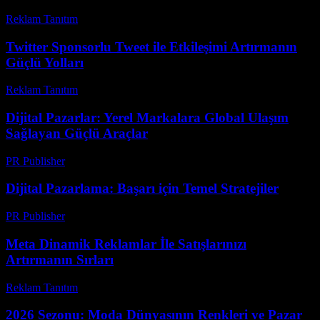
Reklam Tanıtım
-
Haziran 29, 2026
Twitter Sponsorlu Tweet ile Etkileşimi Artırmanın
Güçlü Yolları
Reklam Tanıtım
-
Temmuz 4, 2026
Dijital Pazarlar: Yerel Markalara Global Ulaşım
Sağlayan Güçlü Araçlar
PR Publisher
-
Şubat 27, 2026
Dijital Pazarlama: Başarı için Temel Stratejiler
PR Publisher
-
Şubat 26, 2026
Meta Dinamik Reklamlar İle Satışlarınızı
Artırmanın Sırları
Reklam Tanıtım
-
Mart 7, 2026
2026 Sezonu: Moda Dünyasının Renkleri ve Pazar