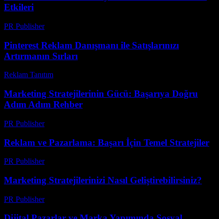
Etkileri
PR Publisher
-
Mart 12, 2026
Pinterest Reklam Danışmanı ile Satışlarınızı
Artırmanın Sırları
Reklam Tanıtım
-
Temmuz 1, 2026
Marketing Stratejilerinin Gücü: Başarıya Doğru
Adım Adım Rehber
PR Publisher
-
Şubat 22, 2026
Reklam ve Pazarlama: Başarı İçin Temel Stratejiler
PR Publisher
-
Şubat 23, 2026
Marketing Stratejilerinizi Nasıl Geliştirebilirsiniz?
PR Publisher
-
Şubat 19, 2026
Dijital Pazarlar ve Marka Yapımında Sosyal