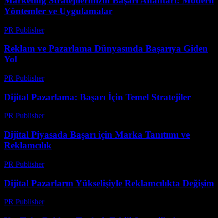
Marketing Stratejilerinizin Başarı Anahtarı: Modern
Yöntemler ve Uygulamalar
PR Publisher
-
Şubat 28, 2026
Reklam ve Pazarlama Dünyasında Başarıya Giden
Yol
PR Publisher
-
Şubat 25, 2026
Dijital Pazarlama: Başarı İçin Temel Stratejiler
PR Publisher
-
Şubat 20, 2026
Dijital Piyasada Başarı için Marka Tanıtımı ve
Reklamcılık
PR Publisher
-
Şubat 28, 2026
Dijital Pazarların Yükselişiyle Reklamcılıkta Değişim
PR Publisher
-
Şubat 22, 2026