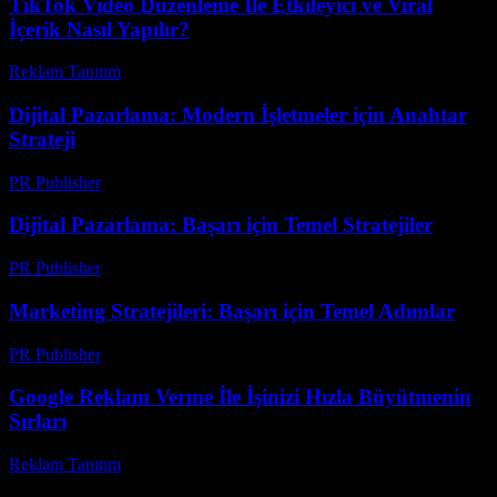
TikTok Video Düzenleme İle Etkileyici ve Viral
İçerik Nasıl Yapılır?
Reklam Tanıtım
-
Temmuz 8, 2026
Dijital Pazarlama: Modern İşletmeler için Anahtar
Strateji
PR Publisher
-
Şubat 25, 2026
Dijital Pazarlama: Başarı için Temel Stratejiler
PR Publisher
-
Şubat 17, 2026
Marketing Stratejileri: Başarı için Temel Adımlar
PR Publisher
-
Şubat 26, 2026
Google Reklam Verme İle İşinizi Hızla Büyütmenin
Sırları
Reklam Tanıtım
-
Temmuz 24, 2026