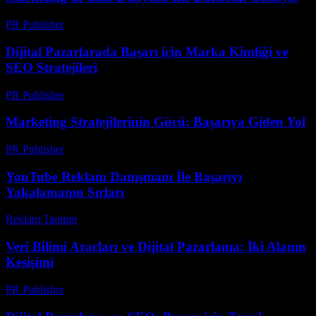
PR Publisher
-
Mart 6, 2026
Dijital Pazarlarada Başarı için Marka Kimliği ve
SEO Stratejileri
PR Publisher
-
Şubat 26, 2026
Marketing Stratejilerinin Gücü: Başarıya Giden Yol
PR Publisher
-
Şubat 24, 2026
YouTube Reklam Danışmanı İle Başarıyı
Yakalamanın Sırları
Reklam Tanıtım
-
Ağustos 2, 2026
Veri Bilimi Aracları ve Dijital Pazarlama: İki Alanın
Kesişimi
PR Publisher
-
Şubat 26, 2026