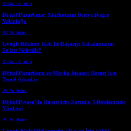
Reklam Tanıtım
-
Ocak 22, 2026
Dijital Pazarlama: Markanızın İleriye Doğru
Yolculuğu
PR Publisher
-
Şubat 16, 2026
Google Reklam Testi İle Başarıyı Yakalamanın
Sırları Nelerdir?
Reklam Tanıtım
-
Ağustos 1, 2026
Dijital Pazarlama ve Marka İnşaası: Başarı İçin
Temel Adımlar
PR Publisher
-
Şubat 14, 2026
Dijital Piyasa’da Başarı için Zorunlu 5 Reklamcılık
Yöntemi
PR Publisher
-
Mart 1, 2026
Google Mobil Reklamcılık: Başarı İçin Etkili