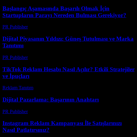
Başlangıç Aşamasında Başarılı Olmak İçin
Startupların Parayı Nereden Bulması Gerekiyor?
PR Publisher
-
Mart 13, 2026
Dijital Piyasanın Yıldızı: Güneş Tutulması ve Marka
Tanıtımı
PR Publisher
-
Şubat 28, 2026
TikTok Reklam Hesabı Nasıl Açılır? Etkili Stratejiler
ve İpuçları
Reklam Tanıtım
-
Haziran 5, 2026
Dijital Pazarlama: Başarının Anahtarı
PR Publisher
-
Şubat 19, 2026
Instagram Reklam Kampanyası İle Satışlarınızı
Nasıl Patlatırsınız?