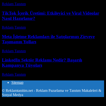
Reklam Tanıtım
-
Aralık 30, 2025
TikTok İçerik Üretimi: Etkileyici ve Viral Videolar
Nasıl Hazırlanır?
Reklam Tanıtım
-
Temmuz 27, 2026
Meta İşletme Reklamları ile Satışlarınızı Zirveye
Taşımanın Yolları
Reklam Tanıtım
-
Temmuz 23, 2026
LinkedIn Sektör Reklamı Nedir? Başarılı
Kampanya Tüyoları
Reklam Tanıtım
-
Haziran 2, 2026
Sitemap
© Reklamtanitim.net - Reklam Pazarlama ve Tanıtım Makaleleri &
Sosyal Medya