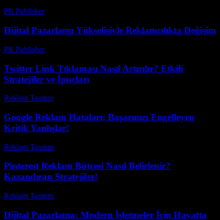
PR Publisher
-
Şubat 27, 2026
Dijital Pazarların Yükselişiyle Reklamcılıkta Değişim
PR Publisher
-
Şubat 22, 2026
Twitter Link Tıklaması Nasıl Artırılır? Etkili
Stratejiler ve İpuçları
Reklam Tanıtım
-
Haziran 29, 2026
Google Reklam Hataları: Başarınızı Engelleyen
Kritik Yanlışlar!
Reklam Tanıtım
-
Temmuz 16, 2026
Pinterest Reklam Bütçesi Nasıl Belirlenir?
Kazandıran Stratejiler!
Reklam Tanıtım
-
Haziran 2, 2026
Dijital Pazarlama: Modern İşletmeler İçin Hayatta