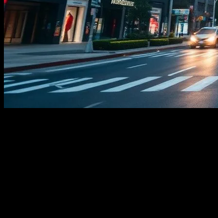
Giriş
Dijital pazarlama, modern iş dünyasında bir numara stratejik araçtır.
Ancak, bu alan sadece çevrimiçi dünyada kalmamış, gerçek dünyayı
da etkilemeye başlamıştır. Şehir gelişimi ve dijital pazarlama
arasında bir bağlantı kurmak, hem şirketler hem de şehirler için
büyük fırsatlar sunmaktadır. Bu makale, dijital pazarlama ve şehir
gelişiminin birleşiminin nasıl işe yarayabileceğini inceleyecektir.
Dijital Pazarlama ve Şehir Gelişimi