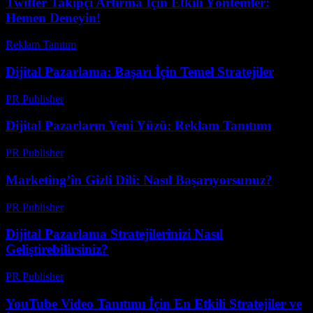
Twitter Takipçi Artırma İçin Etkili Yöntemler:
Hemen Deneyin!
Reklam Tanıtım
-
Haziran 30, 2026
Dijital Pazarlama: Başarı İçin Temel Stratejiler
PR Publisher
-
Şubat 20, 2026
Dijital Pazarların Yeni Yüzü: Reklam Tanıtımı
PR Publisher
-
Şubat 25, 2026
Marketing’in Gizli Dili: Nasıl Başarıyorsunuz?
PR Publisher
-
Mart 7, 2026
Dijital Pazarlama Stratejilerinizi Nasıl
Geliştirebilirsiniz?
PR Publisher
-
Şubat 27, 2026
YouTube Video Tanıtımı İçin En Etkili Stratejiler ve