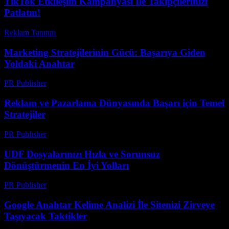
TikTok Etkileşim Kampanyası İle Takipçilerinizi
Patlatın!
Reklam Tanıtım
-
Mart 31, 2026
Marketing Stratejilerinin Gücü: Başarıya Giden
Yoldaki Anahtar
PR Publisher
-
Şubat 20, 2026
Reklam ve Pazarlama Dünyasında Başarı için Temel
Stratejiler
PR Publisher
-
Şubat 28, 2026
UDF Dosyalarınızı Hızla ve Sorunsuz
Dönüştürmenin En İyi Yolları
PR Publisher
-
Nisan 14, 2026
Google Anahtar Kelime Analizi İle Sitenizi Zirveye
Taşıyacak Taktikler