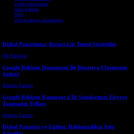
içerik pazarlaması
şehir gelişimi
SEO
sosyal medya pazarlaması
Dijital Pazarlama: Başarı için Temel Stratejiler
PR Publisher
-
Şubat 26, 2026
Google Reklam Danışmanı İle Başarıya Ulaşmanın
Sırları!
Reklam Tanıtım
-
Mart 31, 2026
Google Reklam Kampanya İle Satışlarınızı Zirveye
Taşımanın Yolları
Reklam Tanıtım
-
Mayıs 30, 2026
Dijital Pazarlar ve Eğitim: Reklamcılıkta Yeni
Yönelim