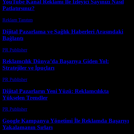
YouTube Kanal Reklamı İle İzleyici Sayınızı Nasıl
Patlatırsınız?
Reklam Tanıtım
-
Mart 31, 2026
Dijital Pazarlama ve Sağlık Haberleri Arasındaki
Bağlantı
PR Publisher
-
Şubat 25, 2026
Reklamcılık Dünya’da Başarıya Giden Yol:
Stratejiler ve İpuçları
PR Publisher
-
Şubat 22, 2026
Dijital Pazarların Yeni Yüzü: Reklamcılıkta
Yükselen Trendler
PR Publisher
-
Şubat 21, 2026
Google Kampanya Yönetimi İle Reklamda Başarıyı
Yakalamanın Sırları