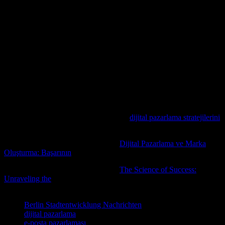
Sonuç
Dijital pazarlama ve şehir gelişiminin birleşimi, modern iş
dünyasında büyük fırsatlar sunmaktadır. Bu iki alan birleştiğinde,
şehirlerin dijital alanda varlığını arttırmaları ve daha fazla turist ve
yatırımcı çekmeleri mümkün olur. Dijital pazarlama stratejileri,
şehirlerin dijital alanda varlığını arttırmaları için kullanabilir. Şehir
gelişimi ise, dijital pazarlama ile birlikte kullanıldığında, şehirlerin
dijital alanda varlığını arttırmaları ve daha fazla kişi tarafından
tanınması sağlanır.
Çevrimiçi varlığınızı güçlendirmek için
dijital pazarlama stratejilerini
keşfedin ve markanızın potansiyelini tam olarak ortaya koyun.
Konuyla ilgili daha detaylı bilgi için
Dijital Pazarlama ve Marka
Oluşturma: Başarının
içeriğini incelemenizi tavsiye ederiz.
Konuyla ilgili daha detaylı bilgi için
The Science of Success:
Unraveling the
içeriğini incelemenizi tavsiye ederiz.
Etiketler
Berlin Stadtentwicklung Nachrichten
dijital pazarlama
e-posta pazarlaması