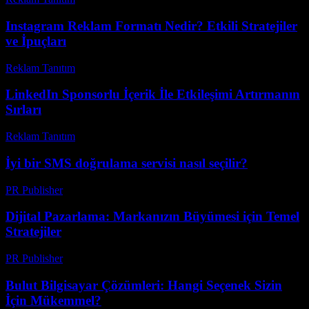
Instagram Reklam Formatı Nedir? Etkili Stratejiler
ve İpuçları
Reklam Tanıtım
-
Temmuz 1, 2026
LinkedIn Sponsorlu İçerik İle Etkileşimi Artırmanın
Sırları
Reklam Tanıtım
-
Temmuz 5, 2026
İyi bir SMS doğrulama servisi nasıl seçilir?
PR Publisher
-
Mart 11, 2026
Dijital Pazarlama: Markanızın Büyümesi için Temel
Stratejiler
PR Publisher
-
Şubat 17, 2026
Bulut Bilgisayar Çözümleri: Hangi Seçenek Sizin
İçin Mükemmel?