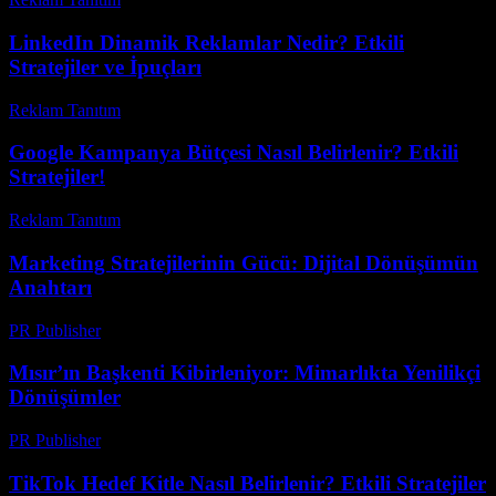
LinkedIn Dinamik Reklamlar Nedir? Etkili
Stratejiler ve İpuçları
Reklam Tanıtım
-
Ocak 26, 2026
Google Kampanya Bütçesi Nasıl Belirlenir? Etkili
Stratejiler!
Reklam Tanıtım
-
Nisan 21, 2026
Marketing Stratejilerinin Gücü: Dijital Dönüşümün
Anahtarı
PR Publisher
-
Şubat 21, 2026
Mısır’ın Başkenti Kibirleniyor: Mimarlıkta Yenilikçi
Dönüşümler
PR Publisher
-
Mart 23, 2026
TikTok Hedef Kitle Nasıl Belirlenir? Etkili Stratejiler