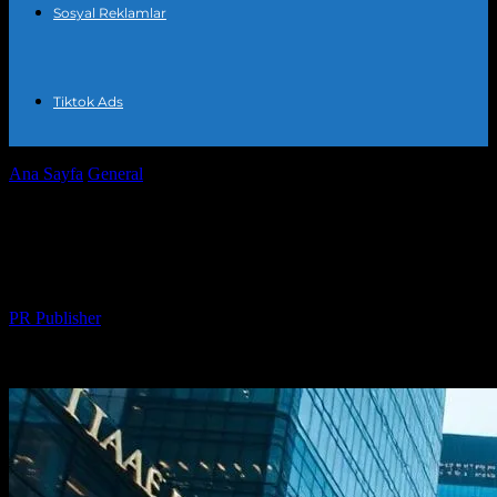
Sosyal Reklamlar
Tiktok Ads
Ana Sayfa
General
Dijital Pazarlama ve Şehir Gelişiminin Birleşimi
Dijital Pazarlama ve Şehir Gelişiminin
Birleşimi
Yazar
PR Publisher
-
Şubat 16, 2026
244