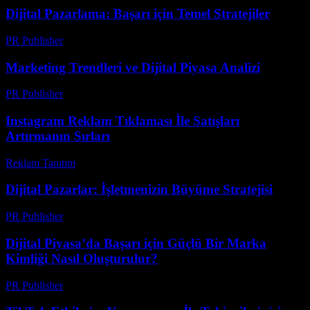
Dijital Pazarlama: Başarı için Temel Stratejiler
PR Publisher
-
Şubat 17, 2026
Marketing Trendleri ve Dijital Piyasa Analizi
PR Publisher
-
Şubat 17, 2026
Instagram Reklam Tıklaması İle Satışları
Artırmanın Sırları
Reklam Tanıtım
-
Haziran 26, 2026
Dijital Pazarlar: İşletmenizin Büyüme Stratejisi
PR Publisher
-
Şubat 14, 2026
Dijital Piyasa’da Başarı için Güçlü Bir Marka
Kimliği Nasıl Oluşturulur?
PR Publisher
-
Şubat 21, 2026