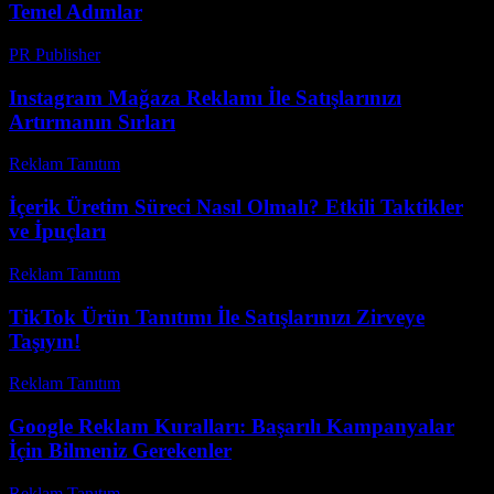
Temel Adımlar
PR Publisher
-
Şubat 16, 2026
Instagram Mağaza Reklamı İle Satışlarınızı
Artırmanın Sırları
Reklam Tanıtım
-
Haziran 19, 2026
İçerik Üretim Süreci Nasıl Olmalı? Etkili Taktikler
ve İpuçları
Reklam Tanıtım
-
Haziran 22, 2026
TikTok Ürün Tanıtımı İle Satışlarınızı Zirveye
Taşıyın!
Reklam Tanıtım
-
Temmuz 19, 2026
Google Reklam Kuralları: Başarılı Kampanyalar
İçin Bilmeniz Gerekenler
Reklam Tanıtım
-
Mart 31, 2026