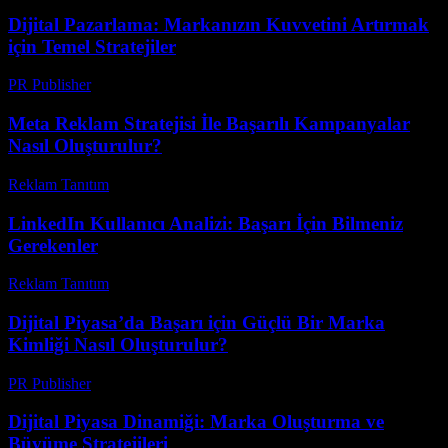
Dijital Pazarlama: Markanızın Kuvvetini Artırmak
için Temel Stratejiler
PR Publisher
-
Şubat 23, 2026
Meta Reklam Stratejisi İle Başarılı Kampanyalar
Nasıl Oluşturulur?
Reklam Tanıtım
-
Ağustos 1, 2026
LinkedIn Kullanıcı Analizi: Başarı İçin Bilmeniz
Gerekenler
Reklam Tanıtım
-
Mayıs 31, 2026
Dijital Piyasa’da Başarı için Güçlü Bir Marka
Kimliği Nasıl Oluşturulur?
PR Publisher
-
Şubat 21, 2026
Dijital Piyasa Dinamiği: Marka Oluşturma ve
Büyüme Stratejileri