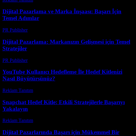
Dijital Pazarlama ve Marka İnşaası: Başarı İçin
Temel Adımlar
PR Publisher
-
Şubat 14, 2026
Dijital Pazarlama: Markanızın Gelişmesi için Temel
Stratejiler
PR Publisher
-
Şubat 28, 2026
YouTube Kullanıcı Hedefleme İle Hedef Kitlenizi
Nasıl Büyütürsünüz?
Reklam Tanıtım
-
Nisan 1, 2026
Snapchat Hedef Kitle: Etkili Stratejilerle Başarıyı
Yakalayın
Reklam Tanıtım
-
Ağustos 3, 2026
Dijital Pazarlarında Başarı için Mükemmel Bir