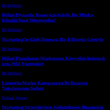
PR Publisher
-
Şubat 28, 2026
Dijital Piyasada Başarı için Güçlü Bir Marka
Kimliği Nasıl Oluşturulur?
PR Publisher
-
Şubat 21, 2026
Marketing’in Gizli Dünyası: Bir Editörün Gözüyle
PR Publisher
-
Mart 6, 2026
Dijital Pazarlama: Markanızın Kuvvetini Artırmak
için 2024 Yöntemleri
PR Publisher
-
Şubat 20, 2026
LinkedIn Marka Kampanyası İle Başarıyı
Yakalamanın Sırları
Reklam Tanıtım
-
Nisan 1, 2026
Marketing Stratejilerinin Geliştirilmesi: Başarı için