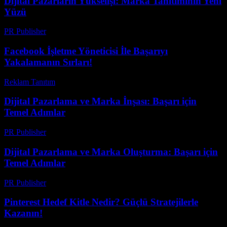
Dijital Pazarların Yükselişi: Marka Tanıtımının Yeni
Yüzü
PR Publisher
-
Şubat 24, 2026
Facebook İşletme Yöneticisi İle Başarıyı
Yakalamanın Sırları!
Reklam Tanıtım
-
Ağustos 5, 2026
Dijital Pazarlama ve Marka İnşası: Başarı için
Temel Adımlar
PR Publisher
-
Mart 1, 2026
Dijital Pazarlama ve Marka Oluşturma: Başarı için
Temel Adımlar
PR Publisher
-
Şubat 20, 2026
Pinterest Hedef Kitle Nedir? Güçlü Stratejilerle
Kazanın!