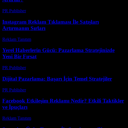
PR Publisher
-
Şubat 23, 2026
Instagram Reklam Tıklaması İle Satışları
Artırmanın Sırları
Reklam Tanıtım
-
Haziran 26, 2026
Yerel Haberlerin Gücü: Pazarlama Stratejinizde
Yeni Bir Fırsat
PR Publisher
-
Mart 12, 2026
Dijital Pazarlama: Başarı İçin Temel Stratejiler
PR Publisher
-
Şubat 25, 2026
Facebook Etkileşim Reklamı Nedir? Etkili Taktikler
ve İpuçları
Reklam Tanıtım
-
Haziran 11, 2026