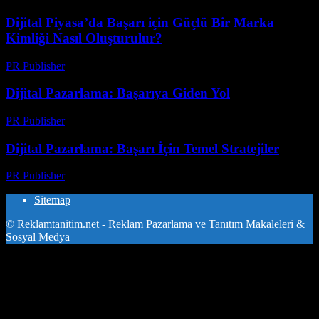
Dijital Piyasa’da Başarı için Güçlü Bir Marka
Kimliği Nasıl Oluşturulur?
PR Publisher
-
Şubat 19, 2026
Dijital Pazarlama: Başarıya Giden Yol
PR Publisher
-
Şubat 26, 2026
Dijital Pazarlama: Başarı İçin Temel Stratejiler
PR Publisher
-
Şubat 26, 2026
Sitemap
© Reklamtanitim.net - Reklam Pazarlama ve Tanıtım Makaleleri &
Sosyal Medya