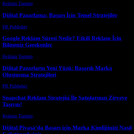
Reklam Tanıtım
-
Temmuz 31, 2026
Dijital Pazarlama: Başarı İçin Temel Stratejiler
PR Publisher
-
Şubat 18, 2026
Google Reklam Süresi Nedir? Etkili Reklam İçin
Bilmeniz Gerekenler
Reklam Tanıtım
-
Haziran 12, 2026
Dijital Pazarların Yeni Yüzü: Başarılı Marka
Oluşturma Stratejileri
PR Publisher
-
Şubat 17, 2026
Snapchat Reklam Stratejisi İle Satışlarınızı Zirveye
Taşıyın!
Reklam Tanıtım
-
Temmuz 26, 2026
Dijital Piyasa’da Başarı için Marka Kimliğinizi Nasıl