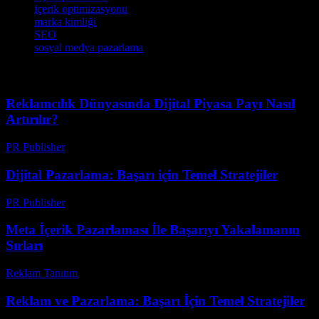
içerik optimizasyonu
marka kimliği
SEO
sosyal medya pazarlama
Reklamcılık Dünyasında Dijital Piyasa Payı Nasıl
Artırılır?
PR Publisher
-
Şubat 23, 2026
Dijital Pazarlama: Başarı için Temel Stratejiler
PR Publisher
-
Şubat 21, 2026
Meta İçerik Pazarlaması İle Başarıyı Yakalamanın
Sırları
Reklam Tanıtım
-
Ağustos 1, 2026
Reklam ve Pazarlama: Başarı İçin Temel Stratejiler