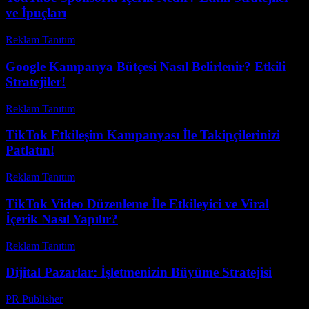
ve İpuçları
Reklam Tanıtım
-
Haziran 25, 2026
Google Kampanya Bütçesi Nasıl Belirlenir? Etkili
Stratejiler!
Reklam Tanıtım
-
Nisan 21, 2026
TikTok Etkileşim Kampanyası İle Takipçilerinizi
Patlatın!
Reklam Tanıtım
-
Mart 31, 2026
TikTok Video Düzenleme İle Etkileyici ve Viral
İçerik Nasıl Yapılır?
Reklam Tanıtım
-
Temmuz 8, 2026
Dijital Pazarlar: İşletmenizin Büyüme Stratejisi
PR Publisher
-
Şubat 14, 2026