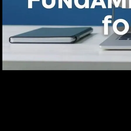
Dijital Pazarlamanın Gelişimi
Dijital pazarlama, modern iş dünyasında bir numara stratejik araç
haline geldi. İnternet kullanımının artışı ile birlikte, markaların hedef
kitlesine ulaşma yöntemleri de değişti. Dijital pazarlama, web
siteleri, sosyal medya platformları ve dijital reklamcılık gibi çeşitli
kanallardan oluşur. Bu kanalları etkili bir şekilde kullanmak,
markaların büyümesinde ve başarılarına katkıda bulunmaktadir.