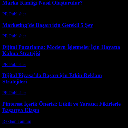
Marka Kimliği Nasıl Oluşturulur?
PR Publisher
-
Şubat 20, 2026
Marketing’de Başarı için Gerekli 5 Şey
PR Publisher
-
Mart 8, 2026
Dijital Pazarlama: Modern İşletmeler İçin Hayatta
Kalma Stratejisi
PR Publisher
-
Şubat 16, 2026
Dijital Piyasa’da Başarı için Etkin Reklam
Stratejileri
PR Publisher
-
Şubat 16, 2026
Pinterest İçerik Önerisi: Etkili ve Yaratıcı Fikirlerle
Başarıya Ulaşın
Reklam Tanıtım
-
Mart 31, 2026