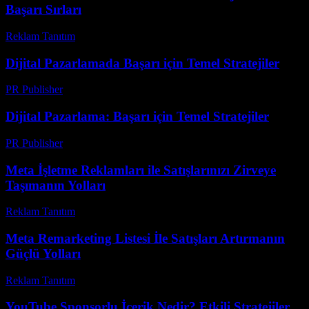
Başarı Sırları
Reklam Tanıtım
-
Mart 31, 2026
Dijital Pazarlamada Başarı için Temel Stratejiler
PR Publisher
-
Şubat 28, 2026
Dijital Pazarlama: Başarı için Temel Stratejiler
PR Publisher
-
Şubat 27, 2026
Meta İşletme Reklamları ile Satışlarınızı Zirveye
Taşımanın Yolları
Reklam Tanıtım
-
Temmuz 23, 2026
Meta Remarketing Listesi İle Satışları Artırmanın
Güçlü Yolları
Reklam Tanıtım
-
Mart 31, 2026
YouTube Sponsorlu İçerik Nedir? Etkili Stratejiler