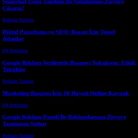
Snapchat Ürün Tanıtımı İle Satışlarınızı Zirveye
Çıkarın!
Reklam Tanıtım
-
Mart 15, 2026
Dijital Pazarlama ve SEO: Başarı İçin Temel
Adımlar
PR Publisher
-
Şubat 25, 2026
Google Reklam Verileriyle Başarıyı Yakalayın: Etkili
Taktikler
Reklam Tanıtım
-
Mart 31, 2026
Marketing Başarısı İçin 10 Hayati Online Kaynak
PR Publisher
-
Mart 14, 2026
Google Reklam Paneli İle Reklamlarınızı Zirveye
Taşımanın Sırları
Reklam Tanıtım
-
Mayıs 22, 2026