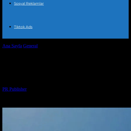
Sosyal Reklamlar
Tiktok Ads
Ana Sayfa
General
Dijital Pazarlama ve SEO: Başarı için Temel
Stratejiler
Dijital Pazarlama ve SEO: Başarı için
Temel Stratejiler
Yazar
PR Publisher
-
Şubat 21, 2026
237