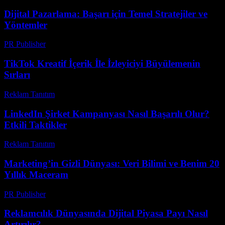
Dijital Pazarlama: Başarı için Temel Stratejiler ve
Yöntemler
PR Publisher
-
Şubat 24, 2026
TikTok Kreatif İçerik İle İzleyiciyi Büyülemenin
Sırları
Reklam Tanıtım
-
Mart 31, 2026
LinkedIn Şirket Kampanyası Nasıl Başarılı Olur?
Etkili Taktikler
Reklam Tanıtım
-
Nisan 5, 2026
Marketing’in Gizli Dünyası: Veri Bilimi ve Benim 20
Yıllık Maceram
PR Publisher
-
Mart 7, 2026
Reklamcılık Dünyasında Dijital Piyasa Payı Nasıl
Artırılır?