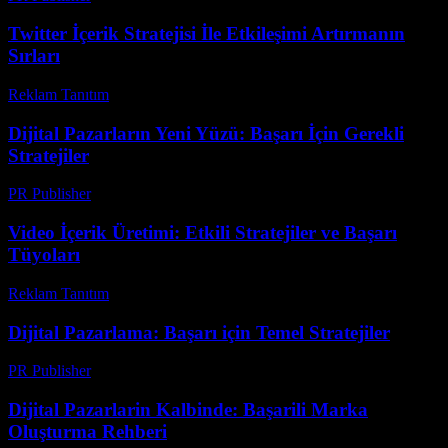
Twitter İçerik Stratejisi İle Etkileşimi Artırmanın
Sırları
Reklam Tanıtım
-
Haziran 11, 2026
Dijital Pazarların Yeni Yüzü: Başarı İçin Gerekli
Stratejiler
PR Publisher
-
Şubat 23, 2026
Video İçerik Üretimi: Etkili Stratejiler ve Başarı
Tüyoları
Reklam Tanıtım
-
Nisan 13, 2026
Dijital Pazarlama: Başarı için Temel Stratejiler
PR Publisher
-
Şubat 27, 2026
Dijital Pazarlarin Kalbinde: Başarili Marka
Oluşturma Rehberi