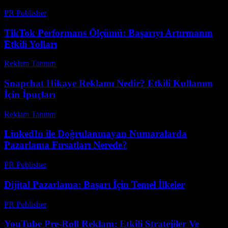
PR Publisher
-
Şubat 22, 2026
TikTok Performans Ölçümü: Başarıyı Artırmanın
Etkili Yolları
Reklam Tanıtım
-
Mayıs 1, 2026
Snapchat Hikaye Reklamı Nedir? Etkili Kullanım
İçin İpuçları
Reklam Tanıtım
-
Mart 31, 2026
LinkedIn ile Doğrulanmayan Numaralarda
Pazarlama Fırsatları Nerede?
PR Publisher
-
Ağustos 2, 2026
Dijital Pazarlama: Başarı İçin Temel İlkeler
PR Publisher
-
Şubat 21, 2026
YouTube Pre-Roll Reklam: Etkili Stratejiler Ve