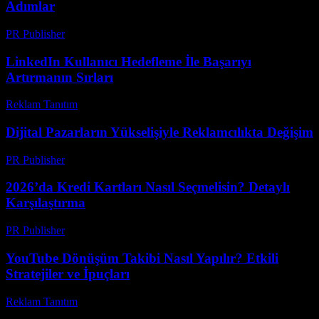
Adımlar
PR Publisher
-
Şubat 17, 2026
LinkedIn Kullanıcı Hedefleme İle Başarıyı
Artırmanın Sırları
Reklam Tanıtım
-
Temmuz 19, 2026
Dijital Pazarların Yükselişiyle Reklamcılıkta Değişim
PR Publisher
-
Şubat 22, 2026
2026’da Kredi Kartları Nasıl Seçmelisin? Detaylı
Karşılaştırma
PR Publisher
-
Mart 13, 2026
YouTube Dönüşüm Takibi Nasıl Yapılır? Etkili
Stratejiler ve İpuçları
Reklam Tanıtım
-
Mart 31, 2026