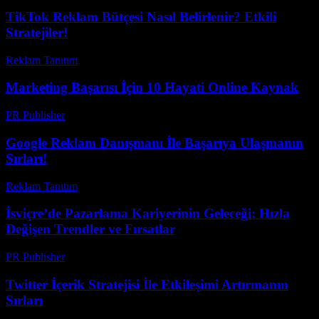
TikTok Reklam Bütçesi Nasıl Belirlenir? Etkili
Stratejiler!
Reklam Tanıtım
-
Mart 31, 2026
Marketing Başarısı İçin 10 Hayati Online Kaynak
PR Publisher
-
Mart 14, 2026
Google Reklam Danışmanı İle Başarıya Ulaşmanın
Sırları!
Reklam Tanıtım
-
Mart 31, 2026
İsviçre’de Pazarlama Kariyerinin Geleceği: Hızla
Değişen Trendler ve Fırsatlar
PR Publisher
-
Mart 23, 2026
Twitter İçerik Stratejisi İle Etkileşimi Artırmanın
Sırları