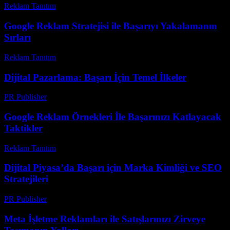
Reklam Tanıtım
-
Haziran 11, 2026
Google Reklam Stratejisi ile Başarıyı Yakalamanın
Sırları
Reklam Tanıtım
-
Mart 31, 2026
Dijital Pazarlama: Başarı İçin Temel İlkeler
PR Publisher
-
Şubat 21, 2026
Google Reklam Örnekleri İle Başarınızı Katlayacak
Taktikler
Reklam Tanıtım
-
Temmuz 4, 2026
Dijital Piyasa’da Başarı için Marka Kimliği ve SEO
Stratejileri
PR Publisher
-
Şubat 28, 2026
Meta İşletme Reklamları ile Satışlarınızı Zirveye