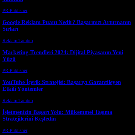
PR Publisher
-
Şubat 28, 2026
Google Reklam Puanı Nedir? Başarınızı Artırmanın
Sırları
Reklam Tanıtım
-
Temmuz 3, 2026
Marketing Trendleri 2024: Dijital Piyasanın Yeni
Yüzü
PR Publisher
-
Şubat 24, 2026
YouTube İçerik Stratejisi: Başarıyı Garantileyen
Etkili Yöntemler
Reklam Tanıtım
-
Temmuz 1, 2026
İşletmenizin Başarı Yolu: Mükemmel Taşıma
Stratejilerini Keşfedin
PR Publisher
-
Mart 14, 2026