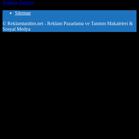
Reklam Tanıtım
-
Haziran 13, 2026
Sitemap
© Reklamtanitim.net - Reklam Pazarlama ve Tanıtım Makaleleri &
Sosyal Medya