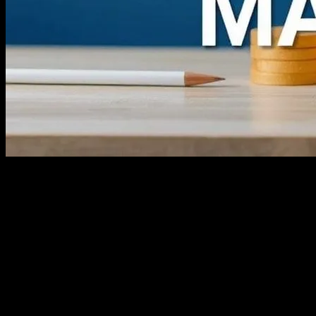
Giriş
Dijital pazarlama dünyası hızla gelişmektedir ve markalar,
müşterilerine ulaşmak ve etkileşim kurmak için yeni yöntemler
aramaktadır. Bu makale, dijital pazarlama alanında başarı elde etmek
için temel stratejileri inceleyecek ve size pratik ipuçları sunacaktır.
Dijital pazarlamanın temel taşları olan SEO, sosyal medya ve marka
oluşturma konularını derinlemesine ele alarak, size başarı yolunda
adım adım rehberlik edeceğiz.