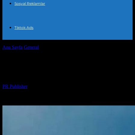
Sosyal Reklamlar
Tiktok Ads
Ana Sayfa
General
Dijital Pazarlamada Başarı için Temel Stratejiler
Dijital Pazarlamada Başarı için Temel
Stratejiler
Yazar
PR Publisher
-
Şubat 28, 2026
302