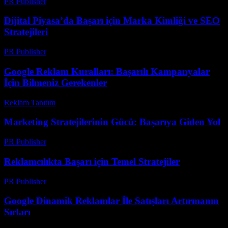
PR Publisher
-
Mart 7, 2026
Dijital Piyasa’da Başarı için Marka Kimliği ve SEO
Stratejileri
PR Publisher
-
Şubat 16, 2026
Google Reklam Kuralları: Başarılı Kampanyalar
İçin Bilmeniz Gerekenler
Reklam Tanıtım
-
Mart 31, 2026
Marketing Stratejilerinin Gücü: Başarıya Giden Yol
PR Publisher
-
Şubat 16, 2026
Reklamcılıkta Başarı için Temel Stratejiler
PR Publisher
-
Şubat 25, 2026
Google Dinamik Reklamlar İle Satışları Artırmanın
Sırları