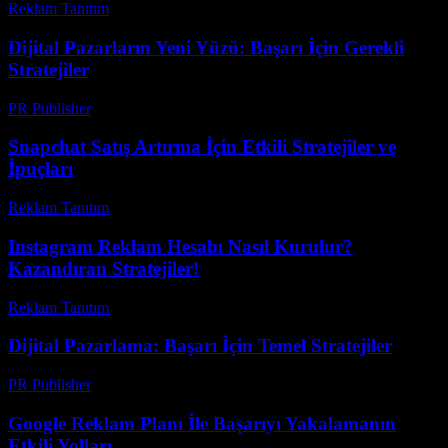
Reklam Tanıtım
-
Nisan 16, 2026
Dijital Pazarların Yeni Yüzü: Başarı İçin Gerekli
Stratejiler
PR Publisher
-
Şubat 23, 2026
Snapchat Satış Artırma İçin Etkili Stratejiler ve
İpuçları
Reklam Tanıtım
-
Temmuz 9, 2026
Instagram Reklam Hesabı Nasıl Kurulur?
Kazandıran Stratejiler!
Reklam Tanıtım
-
Haziran 20, 2026
Dijital Pazarlama: Başarı İçin Temel Stratejiler
PR Publisher
-
Şubat 25, 2026
Google Reklam Planı İle Başarıyı Yakalamanın
Etkili Yolları