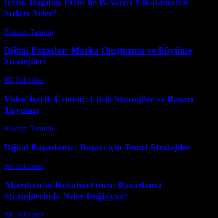
İçerik Dağıtım Planı İle Başarıyı Yakalamanın
Sırları Neler?
Reklam Tanıtım
-
Temmuz 15, 2026
Dijital Pazarlar: Marka Oluşturma ve Büyüme
Stratejileri
PR Publisher
-
Şubat 25, 2026
Video İçerik Üretimi: Etkili Stratejiler ve Başarı
Tüyoları
Reklam Tanıtım
-
Nisan 13, 2026
Dijital Pazarlama: Başarı için Temel Stratejiler
PR Publisher
-
Şubat 20, 2026
Aberdeen’in Rekabet Gücü: Pazarlama
Stratejilerinde Neler Değişiyor?
PR Publisher
-
Mart 23, 2026