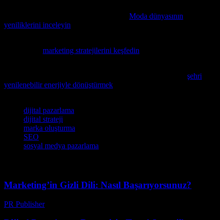
2023 bahar-yaz sezonunun trendlerini keşfedin ve markanızın sosyal
medya stratejilerine yeni bir soluk katın.
Moda dünyasının
yeniliklerini inceleyin
ve SEO odaklı içerik stratejilerinize güç katın.
Eğer eğlence ve reklamcılık dünyasının birleşiminden ilham almak
istiyorsanız,
marketing stratejilerini keşfedin
bu farklı bakış açısıyla.
Sürdürülebilir şehirler ve yenilenebilir enerji konularında ilham
almak isterseniz, Dundee’nin yeşil enerji devrimi hakkında
şehri
yenilenebilir enerjiyle dönüştürmek
makalesini mutlaka inceleyin.
Etiketler
dijital pazarlama
dijital strateji
marka oluşturma
SEO
sosyal medya pazarlama
Marketing’in Gizli Dili: Nasıl Başarıyorsunuz?
PR Publisher
-
Mart 7, 2026