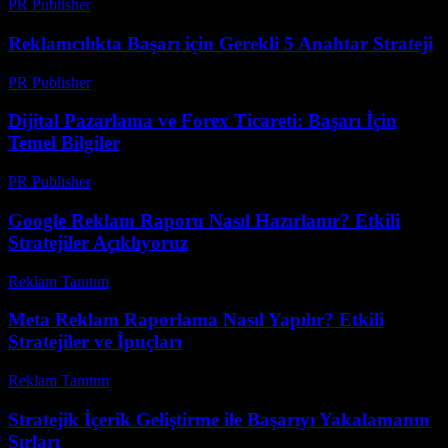
PR Publisher
-
Şubat 27, 2026
Reklamcılıkta Başarı için Gerekli 5 Anahtar Strateji
PR Publisher
-
Şubat 16, 2026
Dijital Pazarlama ve Forex Ticareti: Başarı İçin
Temel Bilgiler
PR Publisher
-
Şubat 21, 2026
Google Reklam Raporu Nasıl Hazırlanır? Etkili
Stratejiler Açıklıyoruz
Reklam Tanıtım
-
Temmuz 19, 2026
Meta Reklam Raporlama Nasıl Yapılır? Etkili
Stratejiler ve İpuçları
Reklam Tanıtım
-
Nisan 28, 2026
Stratejik İçerik Geliştirme ile Başarıyı Yakalamanın
Sırları