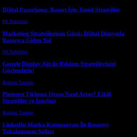
Dijital Pazarlama: Başarı İçin Temel Stratejiler
PR Publisher
-
Şubat 27, 2026
Marketing Stratejilerinin Gücü: Dijital Dünyada
Başarıya Giden Yol
PR Publisher
-
Şubat 27, 2026
Google Display Ağı ile Reklam Stratejilerinizi
Güçlendirin!
Reklam Tanıtım
-
Temmuz 21, 2026
Pinterest Tıklama Oranı Nasıl Artar? Etkili
Stratejiler ve İpuçları
Reklam Tanıtım
-
Temmuz 22, 2026
LinkedIn Marka Kampanyası İle Başarıyı
Yakalamanın Sırları