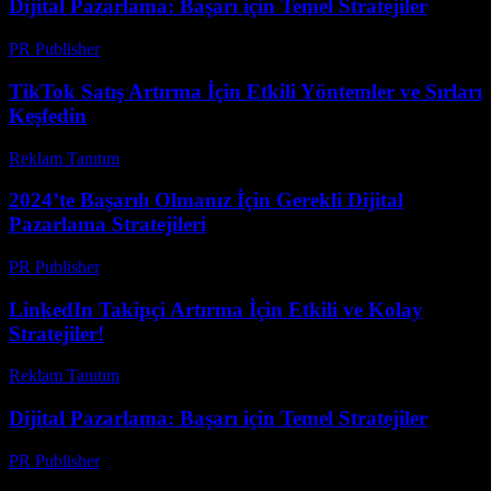
Dijital Pazarlama: Başarı için Temel Stratejiler
PR Publisher
-
Şubat 19, 2026
TikTok Satış Artırma İçin Etkili Yöntemler ve Sırları
Keşfedin
Reklam Tanıtım
-
Ağustos 4, 2026
2024’te Başarılı Olmanız İçin Gerekli Dijital
Pazarlama Stratejileri
PR Publisher
-
Şubat 24, 2026
LinkedIn Takipçi Artırma İçin Etkili ve Kolay
Stratejiler!
Reklam Tanıtım
-
Haziran 17, 2026
Dijital Pazarlama: Başarı için Temel Stratejiler
PR Publisher
-
Şubat 20, 2026