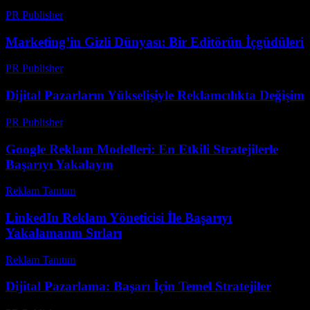
PR Publisher
-
Şubat 24, 2026
Marketing’in Gizli Dünyası: Bir Editörün İçgüdüleri
PR Publisher
-
Mart 8, 2026
Dijital Pazarların Yükselişiyle Reklamcılıkta Değişim
PR Publisher
-
Şubat 27, 2026
Google Reklam Modelleri: En Etkili Stratejilerle
Başarıyı Yakalayın
Reklam Tanıtım
-
Mayıs 14, 2026
LinkedIn Reklam Yöneticisi İle Başarıyı
Yakalamanın Sırları
Reklam Tanıtım
-
Temmuz 20, 2026
Dijital Pazarlama: Başarı İçin Temel Stratejiler