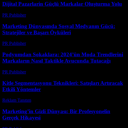
Dijital Pazarlarin Güçlü Markalar Oluşturma Yolu
PR Publisher
-
Şubat 25, 2026
Marketing Dünyasında Sosyal Medyanın Gücü:
Stratejiler ve Başarı Öyküleri
PR Publisher
-
Şubat 17, 2026
Podyumdan Sokaklara: 2024’ün Moda Trendlerini
Markaların Nasıl Taktikle Avucunda Tutacağı
PR Publisher
-
Mart 23, 2026
Kitle Segmentasyonu Teknikleri: Satışları Artıracak
Etkili Yöntemler
Reklam Tanıtım
-
Haziran 28, 2026
Marketing’in Gizli Dünyası: Bir Profesyonelin
Gerçek Hikayesi