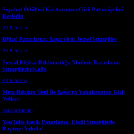
Seyahat Ödülleri Kartlarınızın Gizli Potansiyelini
Keşfedin
PR Publisher
-
Mart 11, 2026
Dijital Pazarlama: Başarı için Temel Stratejiler
PR Publisher
-
Şubat 16, 2026
Sosyal Medya Reklamcılığı: Modern Pazarlama
Stratejilerin Kalbi
PR Publisher
-
Şubat 18, 2026
Meta Reklam Testi İle Başarıyı Yakalamanın Gizli
Yolları
Reklam Tanıtım
-
Mayıs 2, 2026
YouTube İçerik Pazarlama: Etkili Stratejilerle
Başarıyı Yakala!