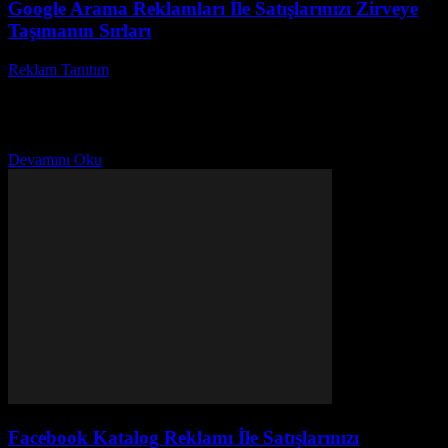
Google Arama Reklamları İle Satışlarınızı Zirveye
Taşımanın Sırları
Reklam Tanıtım
-
Haziran 29, 2026
Dijital pazarlamanın vazgeçilmez aracı haline gelen Google arama
reklamları, işletmelerin önünü açıyor mu? İnternet kullanıcılarının
büyük çoğunluğu arama motorlarını aktif kullanırken, doğru strateji
ile...
Devamını Oku
Facebook Katalog Reklamı İle Satışlarınızı