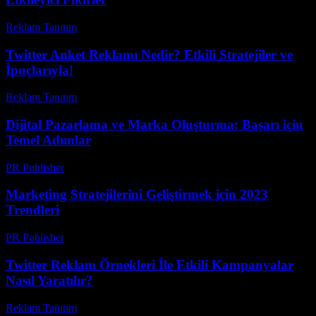
Reklam Tanıtım
-
Haziran 7, 2026
Twitter Anket Reklamı Nedir? Etkili Stratejiler ve
İpuçlarıyla!
Reklam Tanıtım
-
Temmuz 29, 2026
Dijital Pazarlama ve Marka Oluşturma: Başarı için
Temel Adımlar
PR Publisher
-
Şubat 20, 2026
Marketing Stratejilerini Geliştirmek için 2023
Trendleri
PR Publisher
-
Şubat 22, 2026
Twitter Reklam Örnekleri İle Etkili Kampanyalar
Nasıl Yaratılır?
Reklam Tanıtım
-
Nisan 18, 2026