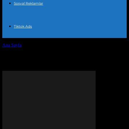
Sosyal Reklamlar
Tiktok Ads
Ana Sayfa
Etiketler
E-ticaret Reklamları
Etiket: E-ticaret Reklamları