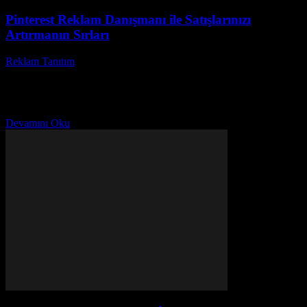
Pinterest Reklam Danışmanı ile Satışlarınızı
Artırmanın Sırları
Reklam Tanıtım
-
Temmuz 1, 2026
Pinterest reklam danışmanı hizmetleri, günümüzde dijital pazarlama
stratejilerinde büyük önem kazanmaktadır. Peki, neden Pinterest
reklam yönetimi markanız için vazgeçilmez bir araç haline geldi?
Çünkü...
Devamını Oku