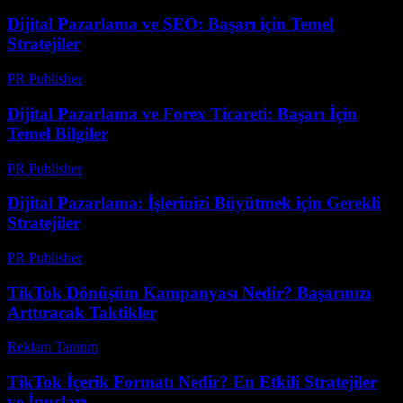
Dijital Pazarlama ve SEO: Başarı için Temel
Stratejiler
PR Publisher
-
Şubat 21, 2026
Dijital Pazarlama ve Forex Ticareti: Başarı İçin
Temel Bilgiler
PR Publisher
-
Şubat 21, 2026
Dijital Pazarlama: İşlerinizi Büyütmek için Gerekli
Stratejiler
PR Publisher
-
Şubat 21, 2026
TikTok Dönüşüm Kampanyası Nedir? Başarınızı
Arttıracak Taktikler
Reklam Tanıtım
-
Temmuz 27, 2026
TikTok İçerik Formatı Nedir? En Etkili Stratejiler
ve İpuçları