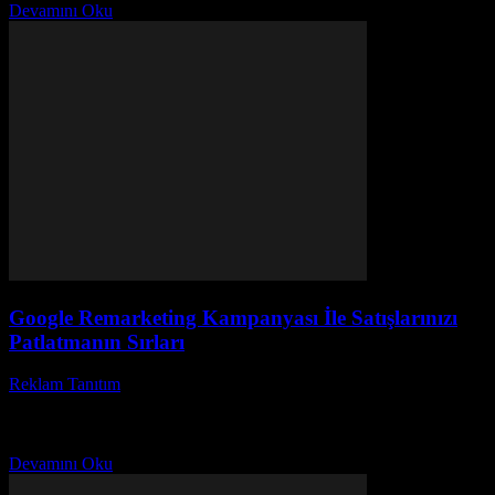
Devamını Oku
Google Remarketing Kampanyası İle Satışlarınızı
Patlatmanın Sırları
Reklam Tanıtım
-
Mayıs 31, 2026
Google remarketing kampanyası hakkında hiç merak ettiniz mi nasıl
olurda ziyaret ettiğiniz bir site size sürekli reklam gösteriyor? İşte
tam bu noktada Google remarketing...
Devamını Oku