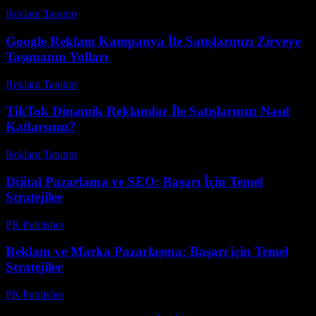
Reklam Tanıtım
-
Nisan 4, 2026
Google Reklam Kampanya İle Satışlarınızı Zirveye
Taşımanın Yolları
Reklam Tanıtım
-
Mayıs 30, 2026
TikTok Dinamik Reklamlar İle Satışlarınızı Nasıl
Katlarsınız?
Reklam Tanıtım
-
Haziran 8, 2026
Dijital Pazarlama ve SEO: Başarı İçin Temel
Stratejiler
PR Publisher
-
Şubat 18, 2026
Reklam ve Marka Pazarlaşma: Başarı için Temel
Stratejiler
PR Publisher
-
Şubat 19, 2026