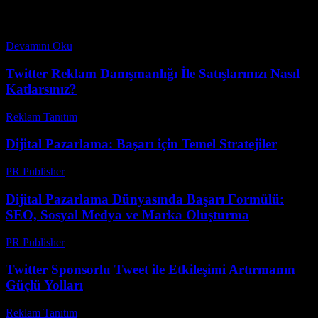
optimizasyonu her zamankinden daha önemli bir hale gelmiş
durumda. Siz hiç düşündünüz mü, neden bazı TikTok reklamları
viral...
Devamını Oku
Twitter Reklam Danışmanlığı İle Satışlarınızı Nasıl
Katlarsınız?
Reklam Tanıtım
-
Nisan 1, 2026
Dijital Pazarlama: Başarı için Temel Stratejiler
PR Publisher
-
Şubat 23, 2026
Dijital Pazarlama Dünyasında Başarı Formülü:
SEO, Sosyal Medya ve Marka Oluşturma
PR Publisher
-
Şubat 18, 2026
Twitter Sponsorlu Tweet ile Etkileşimi Artırmanın
Güçlü Yolları
Reklam Tanıtım
-
Temmuz 4, 2026