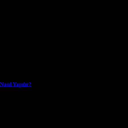
Nasıl Yapılır?
l medyanın en popüler platformlarından biri olan TikTok, milyonlarca k