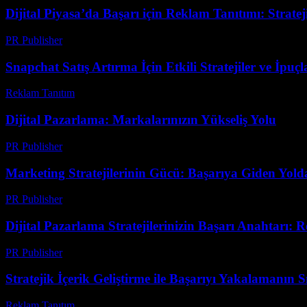
Dijital Piyasa’da Başarı için Reklam Tanıtımı: Stratejil
PR Publisher
-
Şubat 19, 2026
Snapchat Satış Artırma İçin Etkili Stratejiler ve İpuçl
Reklam Tanıtım
-
Temmuz 9, 2026
Dijital Pazarlama: Markalarınızın Yükseliş Yolu
PR Publisher
-
Şubat 21, 2026
Marketing Stratejilerinin Gücü: Başarıya Giden Yol
PR Publisher
-
Şubat 20, 2026
Dijital Pazarlama Stratejilerinizin Başarı Anahtarı:
PR Publisher
-
Şubat 24, 2026
Stratejik İçerik Geliştirme ile Başarıyı Yakalamanın Sı
Reklam Tanıtım
-
Haziran 10, 2026