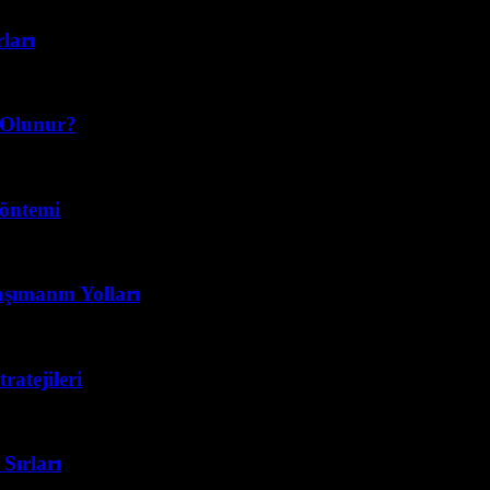
ları
 Olunur?
Yöntemi
şımanın Yolları
ratejileri
Sırları