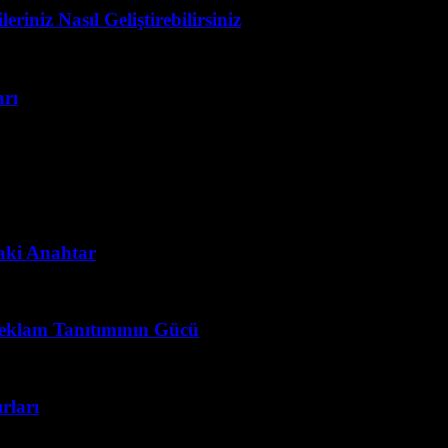
eriniz Nasıl Geliştirebilirsiniz
arı
daki Anahtar
 Reklam Tanıtımının Gücü
rları