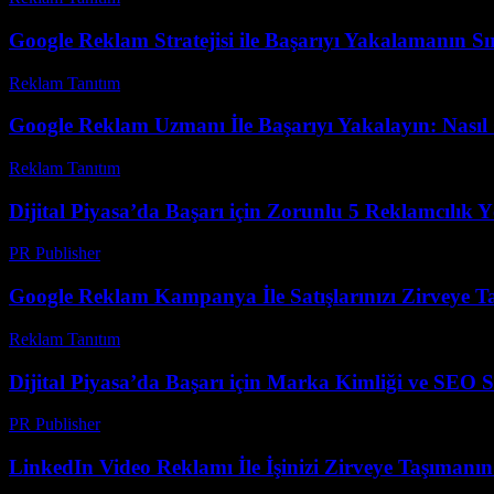
Google Reklam Stratejisi ile Başarıyı Yakalamanın Sır
Reklam Tanıtım
-
Mart 31, 2026
Google Reklam Uzmanı İle Başarıyı Yakalayın: Nasıl
Reklam Tanıtım
-
Ağustos 3, 2026
Dijital Piyasa’da Başarı için Zorunlu 5 Reklamcılık 
PR Publisher
-
Mart 1, 2026
Google Reklam Kampanya İle Satışlarınızı Zirveye Ta
Reklam Tanıtım
-
Mayıs 30, 2026
Dijital Piyasa’da Başarı için Marka Kimliği ve SEO St
PR Publisher
-
Şubat 28, 2026
LinkedIn Video Reklamı İle İşinizi Zirveye Taşımanın 