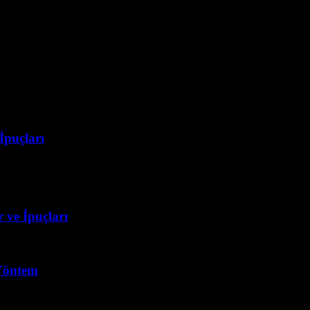
İpuçları
ne gelmiş durumda ve TikTok içerik formatı hakkında daha fazla bilgi e
 ve İpuçları
 Yöntem