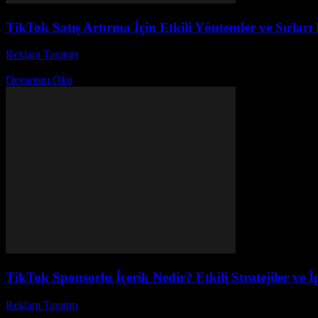
TikTok Satış Artırma İçin Etkili Yöntemler ve Sırları
Reklam Tanıtım
-
Ağustos 4, 2026
Günümüzde dijital pazarlama dünyasında TikTok satış artırma stratejile
Devamını Oku
TikTok Sponsorlu İçerik Nedir? Etkili Stratejiler ve İ
Reklam Tanıtım
-
Temmuz 18, 2026
Günümüzde dijital pazarlamanın en popüler yöntemlerinden biri olan Ti