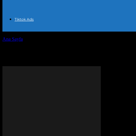
Tiktok Ads
Ana Sayfa
Etiketler
TikTok içerik oluşturma
Etiket: TikTok içerik oluşturma