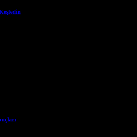
 Keşfedin
ri hızla popüler hale geliyor. Peki, siz de TikTok üzerinden satış nasıl 
puçları
kTok sponsorlu içerik ile markalar, milyonlarca kullanıcıya ulaşmak art