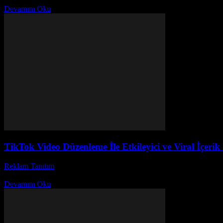
Devamını Oku
TikTok Video Düzenleme İle Etkileyici ve Viral İçerik 
Reklam Tanıtım
-
Temmuz 8, 2026
TikTok video düzenleme hakkında hiç merak ettiniz mi? Günümüzde sosya
Devamını Oku