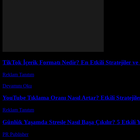
TikTok İçerik Formatı Nedir? En Etkili Stratejiler ve 
Reklam Tanıtım
-
Mayıs 15, 2026
TikTok, günümüzün en popüler sosyal medya platformlarından biri hali
Devamını Oku
YouTube Tıklama Oranı Nasıl Artar? Etkili Stratejiler
Reklam Tanıtım
-
Mart 30, 2026
Günlük Yaşamda Stresle Nasıl Başa Çıkılır? 5 Etkili
PR Publisher
-
Mart 12, 2026