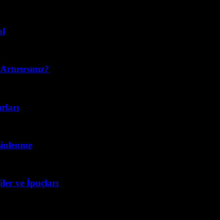
ol
Artırırsınız?
rları
sinlenme
ler ve İpuçları