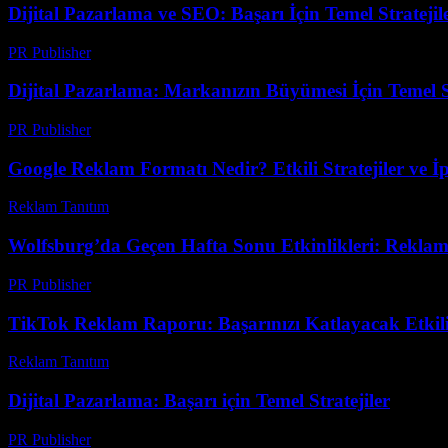
Dijital Pazarlama ve SEO: Başarı İçin Temel Stratejil
PR Publisher
-
Şubat 19, 2026
Dijital Pazarlama: Markanızın Büyümesi İçin Temel St
PR Publisher
-
Şubat 28, 2026
Google Reklam Formatı Nedir? Etkili Stratejiler ve İ
Reklam Tanıtım
-
Haziran 6, 2026
Wolfsburg’da Geçen Hafta Sonu Etkinlikleri: Reklamcı
PR Publisher
-
Mart 12, 2026
TikTok Reklam Raporu: Başarınızı Katlayacak Etkili 
Reklam Tanıtım
-
Mart 31, 2026
Dijital Pazarlama: Başarı için Temel Stratejiler
PR Publisher
-
Şubat 27, 2026