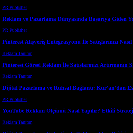
PR Publisher
-
Mart 12, 2026
Reklam ve Pazarlama Dünyasında Başarıya Giden Y
PR Publisher
-
Şubat 25, 2026
Pinterest Alışveriş Entegrasyonu İle Satışlarınızı Nasıl 
Reklam Tanıtım
-
Temmuz 22, 2026
Pinterest Görsel Reklam İle Satışlarınızı Artırmanın Sı
Reklam Tanıtım
-
Mayıs 28, 2026
Dijital Pazarlama ve Ruhsal Bağlantı: Kur’an’dan E
PR Publisher
-
Şubat 19, 2026
YouTube Reklam Ölçümü Nasıl Yapılır? Etkili Strateji
Reklam Tanıtım
-
Mayıs 12, 2026