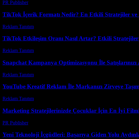
PR Publisher
-
Şubat 27, 2026
TikTok İçerik Formatı Nedir? En Etkili Stratejiler ve 
Reklam Tanıtım
-
Mayıs 15, 2026
TikTok Etkileşim Oranı Nasıl Artar? Etkili Stratejiler
Reklam Tanıtım
-
Nisan 16, 2026
Snapchat Kampanya Optimizasyonu İle Satışlarınızı 
Reklam Tanıtım
-
Temmuz 18, 2026
YouTube Kreatif Reklam İle Markanızı Zirveye Taşım
Reklam Tanıtım
-
Mayıs 26, 2026
Marketing Stratejilerinizde Çocuklar İçin En İyi Film
PR Publisher
-
Şubat 24, 2026
Yeni Teknoloji İçgüdleri: Başarıya Giden Yolu Aydınl