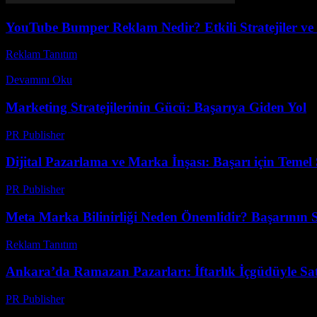
YouTube Bumper Reklam Nedir? Etkili Stratejiler ve 
Reklam Tanıtım
-
Mart 31, 2026
YouTube bumper reklam nedir ve neden son zamanlarda herkesin konuştu
Devamını Oku
Marketing Stratejilerinin Gücü: Başarıya Giden Yol
PR Publisher
-
Şubat 25, 2026
Dijital Pazarlama ve Marka İnşası: Başarı için Temel S
PR Publisher
-
Şubat 28, 2026
Meta Marka Bilinirliği Neden Önemlidir? Başarının Sı
Reklam Tanıtım
-
Mart 31, 2026
Ankara’da Ramazan Pazarları: İftarlık İçgüdüyle Satı
PR Publisher
-
Mart 15, 2026