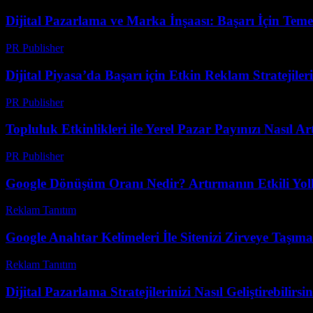
Dijital Pazarlama ve Marka İnşaası: Başarı İçin Tem
PR Publisher
-
Şubat 14, 2026
Dijital Piyasa’da Başarı için Etkin Reklam Stratejileri
PR Publisher
-
Şubat 16, 2026
Topluluk Etkinlikleri ile Yerel Pazar Payınızı Nasıl Art
PR Publisher
-
Mart 14, 2026
Google Dönüşüm Oranı Nedir? Artırmanın Etkili Yoll
Reklam Tanıtım
-
Temmuz 12, 2026
Google Anahtar Kelimeleri İle Sitenizi Zirveye Taşıma
Reklam Tanıtım
-
Temmuz 10, 2026
Dijital Pazarlama Stratejilerinizi Nasıl Geliştirebilirsi