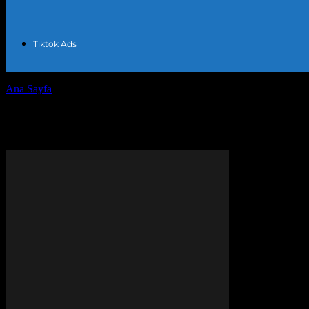
Tiktok Ads
Ana Sayfa
Etiketler
Video reklam kampanyası
Etiket: video reklam kampanya