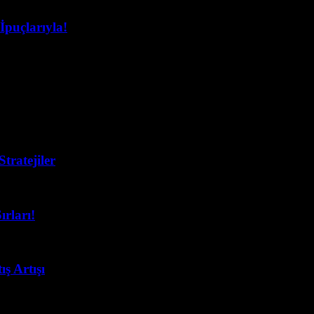
İpuçlarıyla!
ğu bir konu haline geldi? Eğer dijital pazarlama dünyasında yeni strat
tratejiler
rları!
ş Artışı