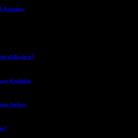
el Adımlar
tırabilirsiniz?
arı Keşfedin
nın Sırları
niz?