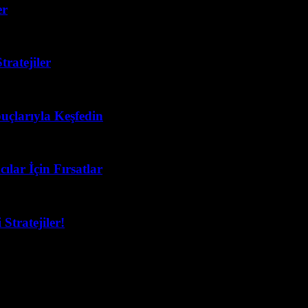
er
ratejiler
puçlarıyla Keşfedin
lar İçin Fırsatlar
Stratejiler!