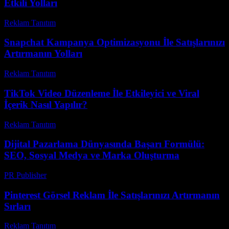
Etkili Yolları
Reklam Tanıtım
-
Temmuz 21, 2026
Snapchat Kampanya Optimizasyonu İle Satışlarınızı
Artırmanın Yolları
Reklam Tanıtım
-
Temmuz 18, 2026
TikTok Video Düzenleme İle Etkileyici ve Viral
İçerik Nasıl Yapılır?
Reklam Tanıtım
-
Temmuz 8, 2026
Dijital Pazarlama Dünyasında Başarı Formülü:
SEO, Sosyal Medya ve Marka Oluşturma
PR Publisher
-
Şubat 18, 2026
Pinterest Görsel Reklam İle Satışlarınızı Artırmanın
Sırları
Reklam Tanıtım
-
Mayıs 28, 2026