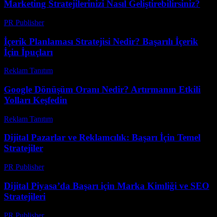
Marketing Stratejilerinizi Nasıl Geliştirebilirsiniz?
PR Publisher
-
Şubat 19, 2026
İçerik Planlaması Stratejisi Nedir? Başarılı İçerik
İçin İpuçları
Reklam Tanıtım
-
Temmuz 8, 2026
Google Dönüşüm Oranı Nedir? Artırmanın Etkili
Yolları Keşfedin
Reklam Tanıtım
-
Temmuz 12, 2026
Dijital Pazarlar ve Reklamcılık: Başarı İçin Temel
Stratejiler
PR Publisher
-
Mart 1, 2026
Dijital Piyasa’da Başarı için Marka Kimliği ve SEO
Stratejileri
PR Publisher
-
Şubat 16, 2026