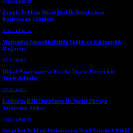
Reklam Tanıtım
-
Temmuz 19, 2026
Google Reklam Stratejileri İle Satışlarınızı
Katlayacak Taktikler
Reklam Tanıtım
-
Mart 31, 2026
Marketing Stratejilerinizde Sağlık ve Reklamcılık
Bağlantısı
PR Publisher
-
Şubat 22, 2026
Dijital Pazarlama ve Marka İnşası: Başarı için
Temel Adımlar
PR Publisher
-
Mart 1, 2026
LinkedIn B2B Hedefleme İle İşinizi Zirveye
Taşımanın Sırları
Reklam Tanıtım
-
Haziran 16, 2026
Snapchat Reklam Performansı Nasıl Artırılır? Etkili