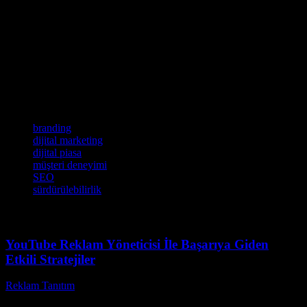
2024 yılı, marketing dünyası için önemli bir döneme sahne olacak.
Dijital piasa, sosyal medya, SEO ve branding gibi alanlarda önemli
gelişmeler yaşanacak. Markalar, bu trendleri yakalamak için yeni
stratejiler geliştirmek zorunda kalacak. Özellikle, dijital teknolojiler
ve veri tabanlı marketing stratejilerinin kullanımı artış göstermek
üzere. Ayrıca, müşteri deneyimi ve sürdürülebilirlik konularında da
önemli gelişmeler yaşanacak. Bu nedenle, markalar bu trendleri
takip etmek ve yeni stratejiler geliştirmek için hazır olmak zorunda.
Etiketler
branding
dijital marketing
dijital piasa
müşteri deneyimi
SEO
sürdürülebilirlik
YouTube Reklam Yöneticisi İle Başarıya Giden
Etkili Stratejiler
Reklam Tanıtım
-
Temmuz 15, 2026