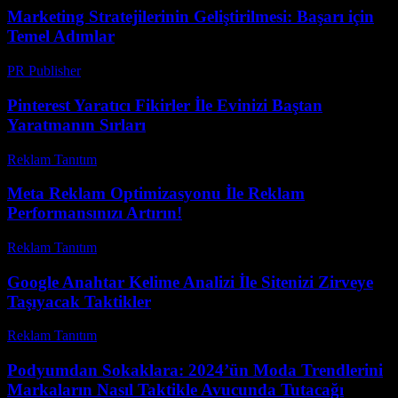
Marketing Stratejilerinin Geliştirilmesi: Başarı için
Temel Adımlar
PR Publisher
-
Şubat 16, 2026
Pinterest Yaratıcı Fikirler İle Evinizi Baştan
Yaratmanın Sırları
Reklam Tanıtım
-
Mayıs 11, 2026
Meta Reklam Optimizasyonu İle Reklam
Performansınızı Artırın!
Reklam Tanıtım
-
Temmuz 22, 2026
Google Anahtar Kelime Analizi İle Sitenizi Zirveye
Taşıyacak Taktikler
Reklam Tanıtım
-
Temmuz 19, 2026
Podyumdan Sokaklara: 2024’ün Moda Trendlerini
Markaların Nasıl Taktikle Avucunda Tutacağı