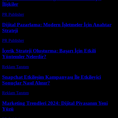
İlişkiler
PR Publisher
-
Şubat 22, 2026
Dijital Pazarlama: Modern İşletmeler İçin Anahtar
Strateji
PR Publisher
-
Şubat 23, 2026
İçerik Strateji Oluşturma: Başarı İçin Etkili
Yöntemler Nelerdir?
Reklam Tanıtım
-
Mayıs 14, 2026
Snapchat Etkileşim Kampanyası İle Etkileyici
Sonuçlar Nasıl Alınır?
Reklam Tanıtım
-
Temmuz 16, 2026
Marketing Trendleri 2024: Dijital Piyasanın Yeni
Yüzü