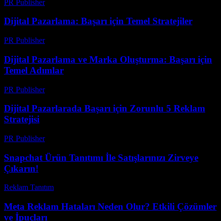
PR Publisher
-
Şubat 24, 2026
Dijital Pazarlama: Başarı için Temel Stratejiler
PR Publisher
-
Şubat 23, 2026
Dijital Pazarlama ve Marka Oluşturma: Başarı için
Temel Adımlar
PR Publisher
-
Şubat 20, 2026
Dijital Pazarlarada Başarı için Zorunlu 5 Reklam
Stratejisi
PR Publisher
-
Şubat 24, 2026
Snapchat Ürün Tanıtımı İle Satışlarınızı Zirveye
Çıkarın!
Reklam Tanıtım
-
Mart 15, 2026
Meta Reklam Hataları Neden Olur? Etkili Çözümler
ve İpuçları