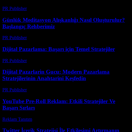
PR Publisher
-
Şubat 24, 2026
Günlük Meditasyon Alışkanlığı Nasıl Oluşturulur?
Başlangıç Rehberimiz
PR Publisher
-
Mart 12, 2026
Dijital Pazarlama: Başarı için Temel Stratejiler
PR Publisher
-
Şubat 16, 2026
Dijital Pazarlarin Gucu: Modern Pazarlama
Stratejilerinin Anahtarini Keşfedin
PR Publisher
-
Şubat 14, 2026
YouTube Pre-Roll Reklam: Etkili Stratejiler Ve
Başarı Sırları
Reklam Tanıtım
-
Mart 31, 2026
Twitter İçerik Stratejisi İle Etkileşimi Artırmanın