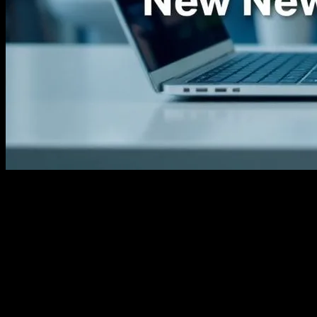
Giriş
Marketing dünyası her yıl yeni trendler ve stratejilerle büyüyor. 2024
yılında da bu değişim hızını koruyan bir sektör olarak karşımıza
çıkıyor. Bu yıl, dijital piyasada önemli gelişmeler yaşanacak ve
markalar, bu trendleri yakalamak için yeni yöntemler geliştirmek
zorunda kalacak. Bu makalede, 2024 yılının en önemli marketing
trendlerini inceleyeceğiz.