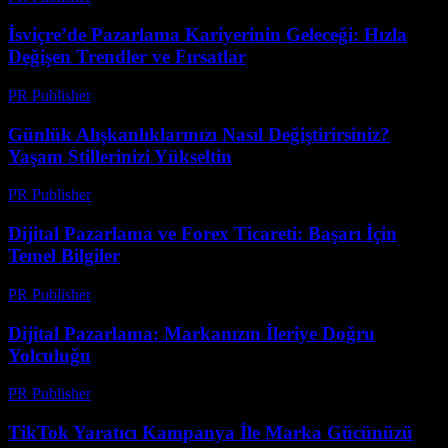
İsviçre’de Pazarlama Kariyerinin Geleceği: Hızla
Değişen Trendler ve Fırsatlar
PR Publisher
-
Mart 23, 2026
Günlük Alışkanlıklarınızı Nasıl Değiştirirsiniz?
Yaşam Stillerinizi Yükseltin
PR Publisher
-
Mart 13, 2026
Dijital Pazarlama ve Forex Ticareti: Başarı İçin
Temel Bilgiler
PR Publisher
-
Şubat 21, 2026
Dijital Pazarlama: Markanızın İleriye Doğru
Yolculuğu
PR Publisher
-
Şubat 16, 2026
TikTok Yaratıcı Kampanya İle Marka Gücünüzü