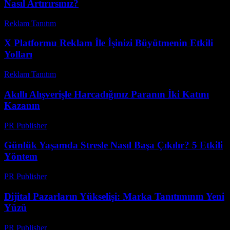
Nasıl Artırırsınız?
Reklam Tanıtım
-
Nisan 29, 2026
X Platformu Reklam İle İşinizi Büyütmenin Etkili
Yolları
Reklam Tanıtım
-
Ağustos 6, 2026
Akıllı Alışverişle Harcadığınız Paranın İki Katını
Kazanın
PR Publisher
-
Mart 11, 2026
Günlük Yaşamda Stresle Nasıl Başa Çıkılır? 5 Etkili
Yöntem
PR Publisher
-
Mart 12, 2026
Dijital Pazarların Yükselişi: Marka Tanıtımının Yeni
Yüzü
PR Publisher
-
Şubat 24, 2026