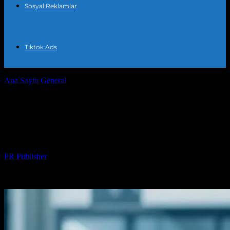
Sosyal Reklamlar
Tiktok Ads
Ana Sayfa
General
Marketing Trendleri 2024: Dijital Piyasanın Yeni
Yüzü
Marketing Trendleri 2024: Dijital
Piyasanın Yeni Yüzü
Yazar
PR Publisher
-
Şubat 24, 2026
270