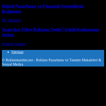
Dijital Pazarlama ve Finansal Stratejilerin
Bağlantısı
PR Publisher
-
Şubat 21, 2026
Snapchat Filtre Reklamı Nedir? Etkili Kullanımın
Sırları
Reklam Tanıtım
-
Mayıs 3, 2026
Sitemap
© Reklamtanitim.net - Reklam Pazarlama ve Tanıtım Makaleleri &
Sosyal Medya