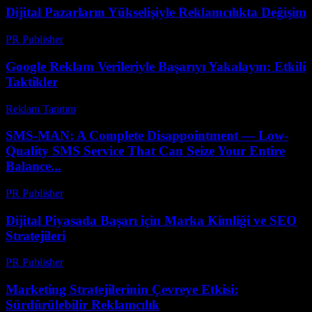
Dijital Pazarların Yükselişiyle Reklamcılıkta Değişim
PR Publisher
-
Şubat 23, 2026
Google Reklam Verileriyle Başarıyı Yakalayın: Etkili
Taktikler
Reklam Tanıtım
-
Mart 31, 2026
SMS-MAN: A Complete Disappointment — Low-
Quality SMS Service That Can Seize Your Entire
Balance...
PR Publisher
-
Mart 26, 2026
Dijital Piyasada Başarı için Marka Kimliği ve SEO
Stratejileri
PR Publisher
-
Şubat 16, 2026
Marketing Stratejilerinin Çevreye Etkisi:
Sürdürülebilir Reklamcılık