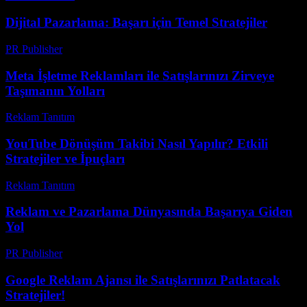
Dijital Pazarlama: Başarı için Temel Stratejiler
PR Publisher
-
Şubat 18, 2026
Meta İşletme Reklamları ile Satışlarınızı Zirveye
Taşımanın Yolları
Reklam Tanıtım
-
Temmuz 23, 2026
YouTube Dönüşüm Takibi Nasıl Yapılır? Etkili
Stratejiler ve İpuçları
Reklam Tanıtım
-
Mart 31, 2026
Reklam ve Pazarlama Dünyasında Başarıya Giden
Yol
PR Publisher
-
Şubat 25, 2026
Google Reklam Ajansı ile Satışlarınızı Patlatacak
Stratejiler!