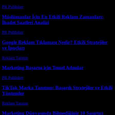
PR Publisher
-
Mart 14, 2026
Müslümanlar İçin En Etkili Reklam Zamanları:
İbadet Saatleri Analizi
PR Publisher
-
Mart 11, 2026
Google Reklam Tıklaması Nedir? Etkili Stratejiler
ve İpuçları
Reklam Tanıtım
-
Haziran 7, 2026
Marketing Başarısı için Temel Adımlar
PR Publisher
-
Şubat 27, 2026
TikTok Marka Tanıtımı: Başarılı Stratejiler ve Etkili
Yöntemler
Reklam Tanıtım
-
Temmuz 11, 2026
Marketing Dünyasında Bilmediğiniz 10 Şaşırtıcı