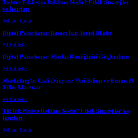
Twitter Etkileşim Reklamı Nedir? Etkili Stratejiler
ve İpuçları
Reklam Tanıtım
-
Temmuz 26, 2026
Dijital Pazarlama: Başarı İçin Temel İlkeler
PR Publisher
-
Şubat 21, 2026
Dijital Pazarlama: Marka Kimliğinizi Güçlendirin
PR Publisher
-
Şubat 22, 2026
Marketing’in Gizli Dünyası: Veri Bilimi ve Benim 20
Yıllık Maceram
PR Publisher
-
Mart 7, 2026
TikTok Native Reklam Nedir? Etkili Stratejiler Ve
İpuçları
Reklam Tanıtım
-
Haziran 20, 2026