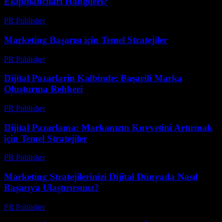
Ekipmancıları Hangileri?
PR Publisher
-
Mart 23, 2026
Marketing Başarısı için Temel Stratejiler
PR Publisher
-
Şubat 19, 2026
Dijital Pazarlarin Kalbinde: Başarili Marka
Oluşturma Rehberi
PR Publisher
-
Şubat 28, 2026
Dijital Pazarlama: Markanızın Kuvvetini Artırmak
için Temel Stratejiler
PR Publisher
-
Şubat 23, 2026
Marketing Stratejilerinizi Dijital Dünyada Nasıl
Başarıya Ulaştırırsınız?
PR Publisher
-
Şubat 17, 2026