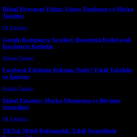
Dijital Piyasanın Yıldızı: Güneş Tutulması ve Marka
Tanıtımı
PR Publisher
-
Şubat 28, 2026
Google Kampanya Ayarları: Başarınızı Katlayacak
İpuçlarıyla Keşfedin
Reklam Tanıtım
-
Temmuz 23, 2026
Facebook Etkileşim Reklamı Nedir? Etkili Taktikler
ve İpuçları
Reklam Tanıtım
-
Haziran 11, 2026
Dijital Pazarlar: Marka Oluşturma ve Büyüme
Stratejileri
PR Publisher
-
Şubat 25, 2026
TikTok Mobil Reklamcılık: Etkili Stratejilerle