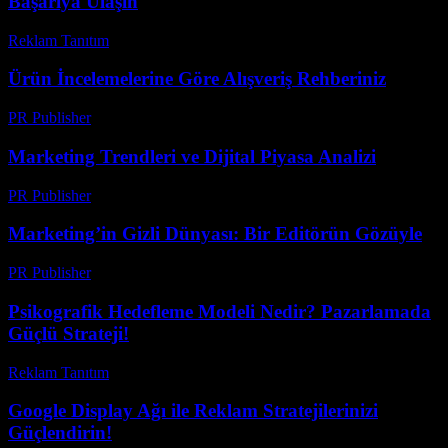
Başarıya Ulaşın
Reklam Tanıtım
-
Mart 31, 2026
Ürün İncelemelerine Göre Alışveriş Rehberiniz
PR Publisher
-
Mart 13, 2026
Marketing Trendleri ve Dijital Piyasa Analizi
PR Publisher
-
Şubat 17, 2026
Marketing’in Gizli Dünyası: Bir Editörün Gözüyle
PR Publisher
-
Mart 6, 2026
Psikografik Hedefleme Modeli Nedir? Pazarlamada
Güçlü Strateji!
Reklam Tanıtım
-
Haziran 11, 2026
Google Display Ağı ile Reklam Stratejilerinizi
Güçlendirin!