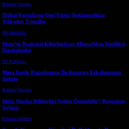
Reklam Tanıtım
-
Haziran 5, 2026
Dijital Pazarların Yeni Yüzü: Reklamcılıkta
Yükselen Trendler
PR Publisher
-
Şubat 21, 2026
Mısır’ın Başkenti Kibirleniyor: Mimarlıkta Yenilikçi
Dönüşümler
PR Publisher
-
Mart 23, 2026
Meta İçerik Pazarlaması İle Başarıyı Yakalamanın
Sırları
Reklam Tanıtım
-
Ağustos 1, 2026
Meta Marka Bilinirliği Neden Önemlidir? Başarının
Sırları!
Reklam Tanıtım
-
Mart 31, 2026