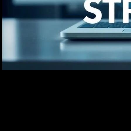
Dijital Dönüşümün Gidişatı
Bugünkü hızla gelişen teknolojik dünyada, dijital pazarlar artık
geleneksel pazarlama yöntemlerinin yerini almıştır. Dijital pazarlar,
markaların hedef kitlesine daha etkili bir şekilde ulaşmalarını sağlar.
Bu sayede, markalar daha geniş bir kitleye hitap edebilir ve
pazarlama faaliyetlerini daha verimli hale getirebilir. Dijital
pazarların önemi gün geçtikçe artmaktadır ve bu nedenle markalar,
dijital pazarlar hakkında daha fazla bilgi edinmek ve bu alanlarda
uzmanlaşmak için çalışmalıdır.