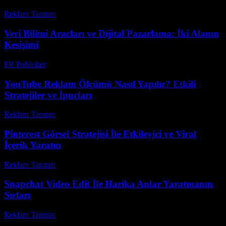
Reklam Tanıtım
-
Temmuz 24, 2026
Veri Bilimi Aracları ve Dijital Pazarlama: İki Alanın
Kesişimi
PR Publisher
-
Şubat 26, 2026
YouTube Reklam Ölçümü Nasıl Yapılır? Etkili
Stratejiler ve İpuçları
Reklam Tanıtım
-
Mayıs 12, 2026
Pinterest Görsel Stratejisi İle Etkileyici ve Viral
İçerik Yaratın
Reklam Tanıtım
-
Ağustos 1, 2026
Snapchat Video Edit İle Harika Anlar Yaratmanın
Sırları
Reklam Tanıtım
-
Haziran 30, 2026