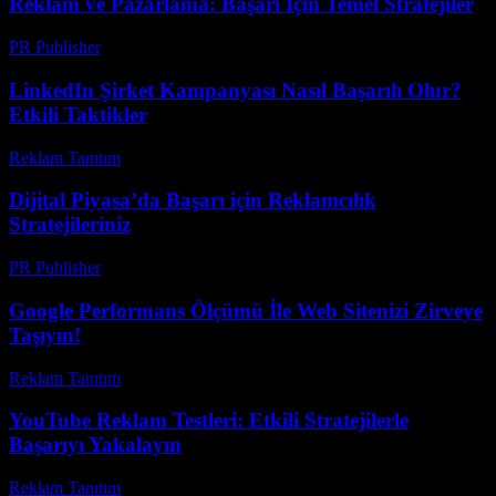
Reklam ve Pazarlama: Başarı İçin Temel Stratejiler
PR Publisher
-
Şubat 23, 2026
LinkedIn Şirket Kampanyası Nasıl Başarılı Olur?
Etkili Taktikler
Reklam Tanıtım
-
Nisan 5, 2026
Dijital Piyasa’da Başarı için Reklamcılık
Stratejileriniz
PR Publisher
-
Şubat 23, 2026
Google Performans Ölçümü İle Web Sitenizi Zirveye
Taşıyın!
Reklam Tanıtım
-
Haziran 3, 2026
YouTube Reklam Testleri: Etkili Stratejilerle
Başarıyı Yakalayın
Reklam Tanıtım
-
Mart 31, 2026