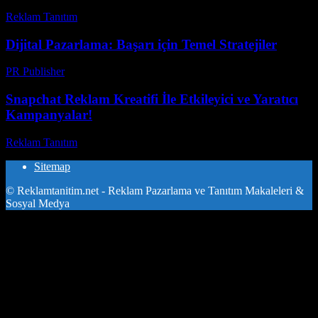
Reklam Tanıtım
-
Temmuz 21, 2026
Dijital Pazarlama: Başarı için Temel Stratejiler
PR Publisher
-
Şubat 26, 2026
Snapchat Reklam Kreatifi İle Etkileyici ve Yaratıcı
Kampanyalar!
Reklam Tanıtım
-
Temmuz 29, 2026
Sitemap
© Reklamtanitim.net - Reklam Pazarlama ve Tanıtım Makaleleri &
Sosyal Medya