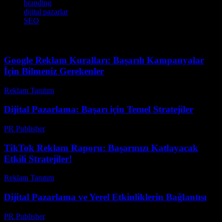
branding
dijital pazarlar
SEO
Google Reklam Kuralları: Başarılı Kampanyalar
İçin Bilmeniz Gerekenler
Reklam Tanıtım
-
Mart 31, 2026
Dijital Pazarlama: Başarı için Temel Stratejiler
PR Publisher
-
Şubat 28, 2026
TikTok Reklam Raporu: Başarınızı Katlayacak
Etkili Stratejiler!
Reklam Tanıtım
-
Mart 31, 2026
Dijital Pazarlama ve Yerel Etkinliklerin Bağlantısı
PR Publisher
-
Mart 6, 2026