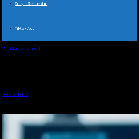
Sosyal Reklamlar
Tiktok Ads
Ana Sayfa
General
Dijital Pazarlar: Modern Pazarlama
Stratejilerinin Anahtarı
Dijital Pazarlar: Modern Pazarlama
Stratejilerinin Anahtarı
Yazar
PR Publisher
-
Şubat 21, 2026
259