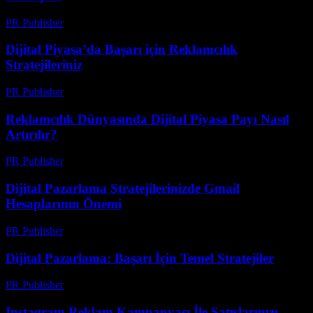
PR Publisher
-
Şubat 23, 2026
Dijital Piyasa’da Başarı için Reklamcılık
Stratejileriniz
PR Publisher
-
Şubat 23, 2026
Reklamcılık Dünyasında Dijital Piyasa Payı Nasıl
Artırılır?
PR Publisher
-
Şubat 23, 2026
Dijital Pazarlama Stratejilerinizde Gmail
Hesaplarının Önemi
PR Publisher
-
Şubat 21, 2026
Dijital Pazarlama: Başarı İçin Temel Stratejiler
PR Publisher
-
Şubat 23, 2026
Instagram Reklam Kampanyası İle Satışlarınızı