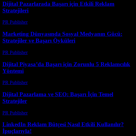
Dijital Pazarlarada Başarı için Etkili Reklam
Stratejileri
PR Publisher
-
Şubat 26, 2026
Marketing Dünyasında Sosyal Medyanın Gücü:
Stratejiler ve Başarı Öyküleri
PR Publisher
-
Şubat 17, 2026
Dijital Piyasa’da Başarı için Zorunlu 5 Reklamcılık
Yöntemi
PR Publisher
-
Mart 1, 2026
Dijital Pazarlama ve SEO: Başarı İçin Temel
Stratejiler
PR Publisher
-
Şubat 18, 2026
LinkedIn Reklam Bütçesi Nasıl Etkili Kullanılır?
İpuçlarıyla!