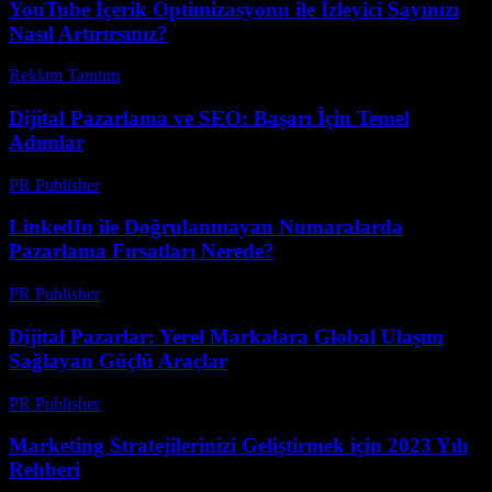
YouTube İçerik Optimizasyonu ile İzleyici Sayınızı
Nasıl Artırırsınız?
Reklam Tanıtım
-
Mayıs 26, 2026
Dijital Pazarlama ve SEO: Başarı İçin Temel
Adımlar
PR Publisher
-
Şubat 26, 2026
LinkedIn ile Doğrulanmayan Numaralarda
Pazarlama Fırsatları Nerede?
PR Publisher
-
Ağustos 2, 2026
Dijital Pazarlar: Yerel Markalara Global Ulaşım
Sağlayan Güçlü Araçlar
PR Publisher
-
Şubat 27, 2026
Marketing Stratejilerinizi Geliştirmek için 2023 Yılı
Rehberi