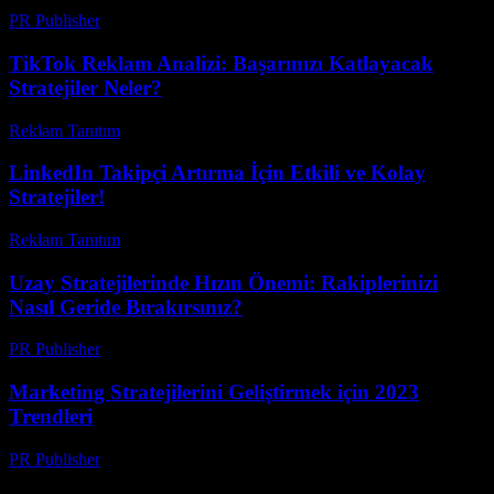
PR Publisher
-
Şubat 27, 2026
TikTok Reklam Analizi: Başarınızı Katlayacak
Stratejiler Neler?
Reklam Tanıtım
-
Mart 31, 2026
LinkedIn Takipçi Artırma İçin Etkili ve Kolay
Stratejiler!
Reklam Tanıtım
-
Haziran 17, 2026
Uzay Stratejilerinde Hızın Önemi: Rakiplerinizi
Nasıl Geride Bırakırsınız?
PR Publisher
-
Nisan 9, 2026
Marketing Stratejilerini Geliştirmek için 2023
Trendleri
PR Publisher
-
Şubat 22, 2026