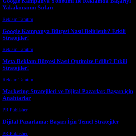
Google Kampanya Yönetimi İle Reklamda Başarıyı
Yakalamanın Sırları
Reklam Tanıtım
-
Aralık 30, 2025
Google Kampanya Bütçesi Nasıl Belirlenir? Etkili
Stratejiler!
Reklam Tanıtım
-
Nisan 21, 2026
Meta Reklam Bütçesi Nasıl Optimize Edilir? Etkili
Stratejiler!
Reklam Tanıtım
-
Mayıs 4, 2026
Marketing Stratejileri ve Dijital Pazarlar: Başarı için
Anahtarlar
PR Publisher
-
Şubat 26, 2026
Dijital Pazarlama: Başarı İçin Temel Stratejiler
PR Publisher
-
Şubat 20, 2026