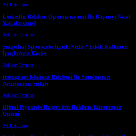
PR Publisher
-
Şubat 16, 2026
LinkedIn Reklam Optimizasyonu İle Başarıyı Nasıl
Yakalarsınız?
Reklam Tanıtım
-
Nisan 9, 2026
Snapchat Sponsorlu İçerik Nedir? Etkili Kullanım
İpuçlarıyla Keşfet
Reklam Tanıtım
-
Temmuz 26, 2026
Instagram Mağaza Reklamı İle Satışlarınızı
Artırmanın Sırları
Reklam Tanıtım
-
Haziran 19, 2026
Dijital Piyasada Başarı için Reklam Tanıtımının
Önemi
PR Publisher
-
Mart 1, 2026