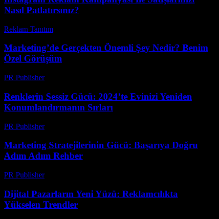
Nasıl Patlatırsınız?
Reklam Tanıtım
-
Haziran 1, 2026
Marketing’de Gerçekten Önemli Şey Nedir? Benim
Özel Görüşüm
PR Publisher
-
Mart 7, 2026
Renklerin Sessiz Gücü: 2024’te Evinizi Yeniden
Konumlandırmanın Sırları
PR Publisher
-
Mart 23, 2026
Marketing Stratejilerinin Gücü: Başarıya Doğru
Adım Adım Rehber
PR Publisher
-
Şubat 15, 2026
Dijital Pazarların Yeni Yüzü: Reklamcılıkta
Yükselen Trendler