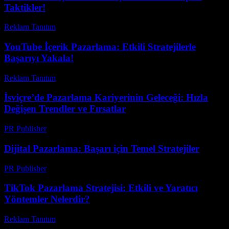
Taktikler!
Reklam Tanıtım
-
Mayıs 13, 2026
YouTube İçerik Pazarlama: Etkili Stratejilerle
Başarıyı Yakala!
Reklam Tanıtım
-
Nisan 4, 2026
İsviçre’de Pazarlama Kariyerinin Geleceği: Hızla
Değişen Trendler ve Fırsatlar
PR Publisher
-
Mart 23, 2026
Dijital Pazarlama: Başarı için Temel Stratejiler
PR Publisher
-
Şubat 16, 2026
TikTok Pazarlama Stratejisi: Etkili ve Yaratıcı
Yöntemler Nelerdir?
Reklam Tanıtım
-
Temmuz 22, 2026