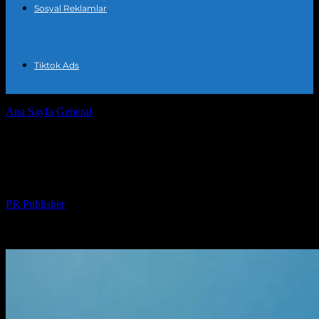
Sosyal Reklamlar
Tiktok Ads
Ana Sayfa
General
Dijital Pazarlama: Başarı İçin Temel Stratejiler
Dijital Pazarlama: Başarı İçin Temel
Stratejiler
Yazar
PR Publisher
-
Şubat 27, 2026
262