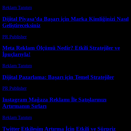
Reklam Tanıtım
-
Mart 31, 2026
Dijital Piyasa’da Başarı için Marka Kimliğinizi Nasıl
Geliştireceksiniz
PR Publisher
-
Şubat 26, 2026
Meta Reklam Ölçümü Nedir? Etkili Stratejiler ve
İpuçlarıyla!
Reklam Tanıtım
-
Haziran 29, 2026
Dijital Pazarlama: Başarı için Temel Stratejiler
PR Publisher
-
Şubat 27, 2026
Instagram Mağaza Reklamı İle Satışlarınızı
Artırmanın Sırları
Reklam Tanıtım
-
Haziran 19, 2026
Twitter Etkileşim Artırma İçin Etkili ve Sürpriz