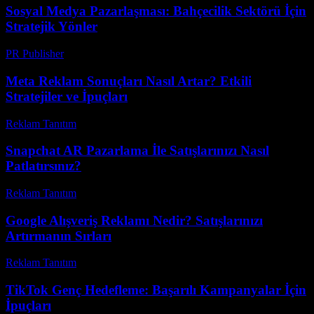
Sosyal Medya Pazarlaşması: Bahçecilik Sektörü İçin
Stratejik Yönler
PR Publisher
-
Şubat 23, 2026
Meta Reklam Sonuçları Nasıl Artar? Etkili
Stratejiler ve İpuçları
Reklam Tanıtım
-
Temmuz 28, 2026
Snapchat AR Pazarlama İle Satışlarınızı Nasıl
Patlatırsınız?
Reklam Tanıtım
-
Haziran 24, 2026
Google Alışveriş Reklamı Nedir? Satışlarınızı
Artırmanın Sırları
Reklam Tanıtım
-
Mayıs 10, 2026
TikTok Genç Hedefleme: Başarılı Kampanyalar İçin
İpuçları