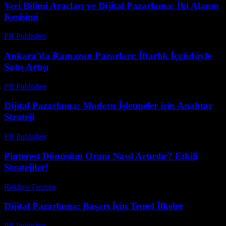
Veri Bilimi Aracları ve Dijital Pazarlama: İki Alanın
Kesişimi
PR Publisher
-
Şubat 26, 2026
Ankara’da Ramazan Pazarları: İftarlık İçgüdüyle
Satış Artışı
PR Publisher
-
Mart 15, 2026
Dijital Pazarlama: Modern İşletmeler için Anahtar
Strateji
PR Publisher
-
Şubat 25, 2026
Pinterest Dönüşüm Oranı Nasıl Artırılır? Etkili
Stratejiler!
Reklam Tanıtım
-
Mart 31, 2026
Dijital Pazarlama: Başarı İçin Temel İlkeler
PR Publisher
-
Şubat 21, 2026