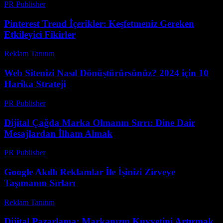
PR Publisher
-
Mart 6, 2026
Pinterest Trend İçerikler: Keşfetmeniz Gereken
Etkileyici Fikirler
Reklam Tanıtım
-
Haziran 7, 2026
Web Sitenizi Nasıl Dönüştürürsünüz? 2024 için 10
Harika Strateji
PR Publisher
-
Mart 14, 2026
Dijital Çağda Marka Olmanın Sırrı: Dine Dair
Mesajlardan İlham Almak
PR Publisher
-
Mart 22, 2026
Google Akıllı Reklamlar İle İşinizi Zirveye
Taşımanın Sırları
Reklam Tanıtım
-
Mayıs 24, 2026
Dijital Pazarlama: Markanızın Kuvvetini Artırmak