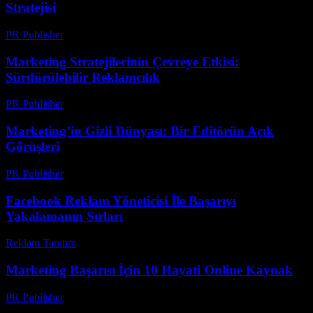
Stratejisi
PR Publisher
-
Şubat 24, 2026
Marketing Stratejilerinin Çevreye Etkisi:
Sürdürülebilir Reklamcılık
PR Publisher
-
Şubat 24, 2026
Marketing’in Gizli Dünyası: Bir Editörün Açık
Görüşleri
PR Publisher
-
Mart 7, 2026
Facebook Reklam Yöneticisi İle Başarıyı
Yakalamanın Sırları
Reklam Tanıtım
-
Mayıs 16, 2026
Marketing Başarısı İçin 10 Hayati Online Kaynak
PR Publisher
-
Mart 14, 2026