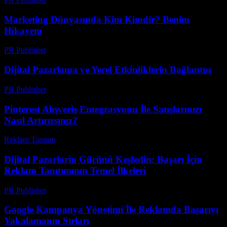
Marketing Dünyasında Kim Kimdir? Benim
Hikayem
PR Publisher
-
Mart 8, 2026
Dijital Pazarlama ve Yerel Etkinliklerin Bağlantısı
PR Publisher
-
Mart 6, 2026
Pinterest Alışveriş Entegrasyonu İle Satışlarınızı
Nasıl Artırırsınız?
Reklam Tanıtım
-
Temmuz 22, 2026
Dijital Pazarlarin Gücünü Keşfedin: Başarı İçin
Reklam Tanıtımının Temel İlkeleri
PR Publisher
-
Şubat 27, 2026
Google Kampanya Yönetimi İle Reklamda Başarıyı
Yakalamanın Sırları