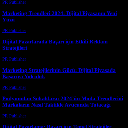
PR Publisher
-
Mart 14, 2026
Marketing Trendleri 2024: Dijital Piyasanın Yeni
Yüzü
PR Publisher
-
Şubat 24, 2026
Dijital Pazarlarada Başarı için Etkili Reklam
Stratejileri
PR Publisher
-
Şubat 26, 2026
Marketing Stratejilerinin Gücü: Dijital Piyasada
Başarıya Yolculuk
PR Publisher
-
Şubat 17, 2026
Podyumdan Sokaklara: 2024’ün Moda Trendlerini
Markaların Nasıl Taktikle Avucunda Tutacağı
PR Publisher
-
Mart 23, 2026
Dijital Pazarlama: Başarı için Temel Stratejiler