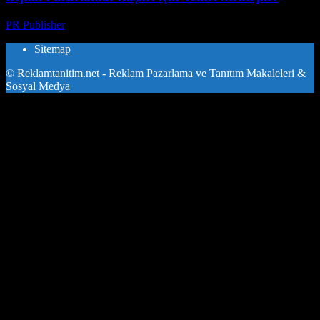
PR Publisher
-
Şubat 19, 2026
Sitemap
© Reklamtanitim.net - Reklam Pazarlama ve Tanıtım Makaleleri &
Sosyal Medya