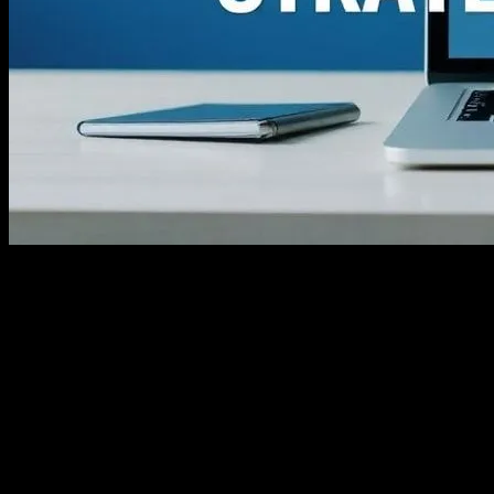
Dijital Pazarlama Nedir?
Dijital pazarlama, internet ve dijital teknolojileri kullanarak ürünler
ve hizmetler tanıtma ve satma sürecidir. Günümüzde, dijital
pazarlama, geleneksel pazarlama yöntemlerinin yanında veya yerine
geçmiş ve çok önemli bir rol oynamaktadır. Bu süreç, web siteleri,
sosyal medya platformları, e-posta pazarlama, arama motoru
optimizasyonu (SEO) ve diğer dijital kanalların kullanımını içerir.
Dijital Pazarlama Stratejileri