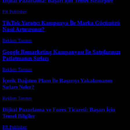
Dijital Pazarlama: Başarı için Temel Stratejiler
PR Publisher
-
Şubat 21, 2026
TikTok Yaratıcı Kampanya İle Marka Gücünüzü
Nasıl Artırırsınız?
Reklam Tanıtım
-
Nisan 29, 2026
Google Remarketing Kampanyası İle Satışlarınızı
Patlatmanın Sırları
Reklam Tanıtım
-
Mayıs 31, 2026
İçerik Dağıtım Planı İle Başarıyı Yakalamanın
Sırları Neler?
Reklam Tanıtım
-
Temmuz 15, 2026
Dijital Pazarlama ve Forex Ticareti: Başarı İçin
Temel Bilgiler
PR Publisher
-
Şubat 21, 2026