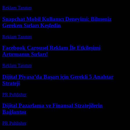
Reklam Tanıtım
-
Aralık 30, 2025
Snapchat Mobil Kullanıcı Deneyimi: Bilmeniz
Gereken Sırları Keşfedin
Reklam Tanıtım
-
Mart 31, 2026
Facebook Carousel Reklam İle Etkileşimi
Artırmanın Sırları!
Reklam Tanıtım
-
Haziran 28, 2026
Dijital Piyasa’da Başarı için Gerekli 5 Anahtar
Strateji
PR Publisher
-
Şubat 22, 2026
Dijital Pazarlama ve Finansal Stratejilerin
Bağlantısı
PR Publisher
-
Şubat 21, 2026