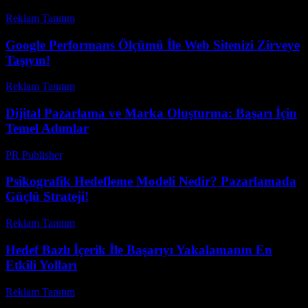
Reklam Tanıtım
-
Temmuz 23, 2026
Google Performans Ölçümü İle Web Sitenizi Zirveye
Taşıyın!
Reklam Tanıtım
-
Haziran 3, 2026
Dijital Pazarlama ve Marka Oluşturma: Başarı İçin
Temel Adımlar
PR Publisher
-
Şubat 16, 2026
Psikografik Hedefleme Modeli Nedir? Pazarlamada
Güçlü Strateji!
Reklam Tanıtım
-
Haziran 11, 2026
Hedef Bazlı İçerik İle Başarıyı Yakalamanın En
Etkili Yolları
Reklam Tanıtım
-
Temmuz 21, 2026