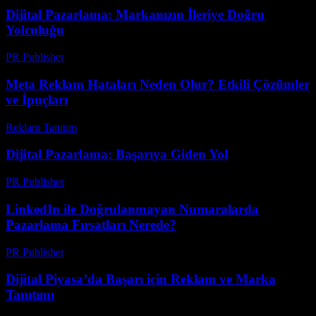
Dijital Pazarlama: Markanızın İleriye Doğru
Yolculuğu
PR Publisher
-
Şubat 16, 2026
Meta Reklam Hataları Neden Olur? Etkili Çözümler
ve İpuçları
Reklam Tanıtım
-
Aralık 5, 2025
Dijital Pazarlama: Başarıya Giden Yol
PR Publisher
-
Şubat 26, 2026
LinkedIn ile Doğrulanmayan Numaralarda
Pazarlama Fırsatları Nerede?
PR Publisher
-
Ağustos 2, 2026
Dijital Piyasa’da Başarı için Reklam ve Marka
Tanıtımı