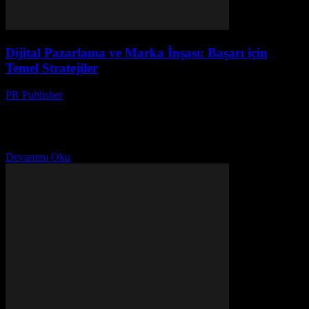
Dijital Pazarlama ve Marka İnşası: Başarı için
Temel Stratejiler
PR Publisher
-
Şubat 28, 2026
Dijital Pazarlamanın Gelişimi Dijital pazarlama, modern iş
dünyasında bir numaralı stratejik araç haline gelmiştir. İnternet
kullanımının artması ve teknolojinin gelişmesi ile, dijital pazarlama
alanı da...
Devamını Oku