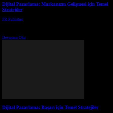
Dijital Pazarlama: Markanızın Gelişmesi için Temel
Stratejiler
PR Publisher
-
Şubat 28, 2026
Dijital Pazarlamanın Önemi Dijital pazarlama, modern iş dünyasında
her şirketin büyümesi ve markasıyla ilgili olarak hedef kitlesiyle
etkileşim kurması için hayati bir araçtır. İnternet kullanımının...
Devamını Oku
Dijital Pazarlama: Başarı için Temel Stratejiler