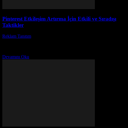
Pinterest Etkileşim Artırma İçin Etkili ve Sıradışı
Taktikler
Reklam Tanıtım
-
Ağustos 3, 2026
Pinterest, etkileşim artırma konusunda işletmeler ve içerik üreticileri
için vazgeçilmez bir platform haline gelmiştir. Siz de Pinterest
üzerinde daha fazla takipçi kazanmak ve içeriklerinizin...
Devamını Oku