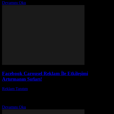
Devamını Oku
Facebook Carousel Reklam İle Etkileşimi
Artırmanın Sırları!
Reklam Tanıtım
-
Haziran 28, 2026
Facebook carousel reklam, dijital pazarlama dünyasında en etkili
yöntemlerden biridir. Peki, neden bu kadar popüler olduğunu hiç
düşündün mü? Facebook carousel reklam stratejileri sayesinde,...
Devamını Oku