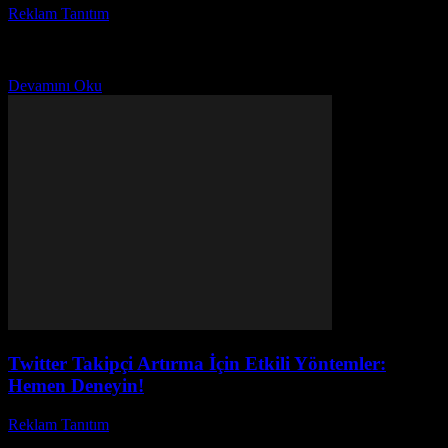
Reklam Tanıtım
-
Temmuz 4, 2026
Twitter sponsorlu tweet nedir ve neden bu kadar popüler oldu hiç
merak ettiniz mi? Sosyal medya pazarlaması dünyasında Twitter
reklam stratejileri hızla yükselirken, markalar...
Devamını Oku
Twitter Takipçi Artırma İçin Etkili Yöntemler:
Hemen Deneyin!
Reklam Tanıtım
-
Haziran 30, 2026
Twitter dünyasında Twitter takipçi artırma konusu son zamanlarda