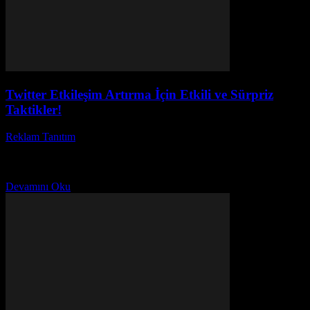
Twitter Etkileşim Artırma İçin Etkili ve Sürpriz
Taktikler!
Reklam Tanıtım
-
Mayıs 13, 2026
Twitter üzerinde etkileşim artırma nasıl yapılır hiç merak ettiniz mi?
Sosyal medya dünyasında Twitter etkileşim oranı yükseltme artık
her markanın ve bireyin önceliği haline...
Devamını Oku