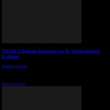
TikTok Etkileşim Kampanyası İle Takipçilerinizi
Patlatın!
Reklam Tanıtım
-
Mart 31, 2026
Günümüzde TikTok etkileşim kampanyası markalar için
vazgeçilmez bir strateji haline gelmiştir. Peki, siz hiç düşündünüz mü
neden bazı TikTok videoları milyonlarca beğeni ve yorum...
Devamını Oku