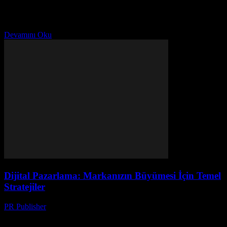
teknolojileri kullanarak ürünler veya hizmetlerin tanıtımını, satışını
ve pazar payını artırmak için kullanılan bir pazarlama stratejisidir.
Günümüzde,...
Devamını Oku
Dijital Pazarlama: Markanızın Büyümesi İçin Temel
Stratejiler
PR Publisher
-
Şubat 28, 2026
Dijital Pazarlamanın Önemi Bugünün hızlı hareket eden dijital
dünyasında, dijital pazarlama her şirket için bir zorunluktur. İnternet