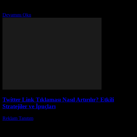
en çok merak edilen ve araştırılan konulardan biri haline geldi. Peki,
sizce gerçekten organik ve etkili...
Devamını Oku
Twitter Link Tıklaması Nasıl Artırılır? Etkili
Stratejiler ve İpuçları
Reklam Tanıtım
-
Haziran 29, 2026
Sosyal medya dünyasında Twitter link tıklaması artık vazgeçilmez
bir etkileşim aracı haline geldi. Peki, neden bazı paylaşımlar
diğerlerinden daha fazla Twitter link tıklaması alıyor?...