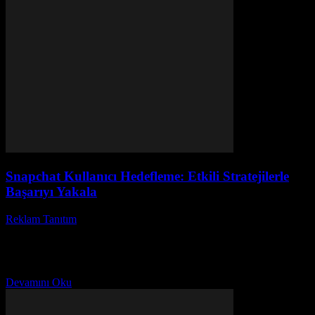
Snapchat Kullanıcı Hedefleme: Etkili Stratejilerle
Başarıyı Yakala
Reklam Tanıtım
-
Haziran 23, 2026
Snapchat kullanıcı hedefleme, günümüz dijital pazarlama
stratejilerinin vazgeçilmez bir parçası haline gelmiştir. Peki,
Snapchat reklam hedefleme yöntemleri nelerdir ve neden markalar
için bu kadar...
Devamını Oku