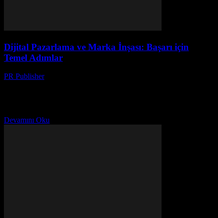
Dijital Pazarlama ve Marka İnşası: Başarı için
Temel Adımlar
PR Publisher
-
Mart 1, 2026
Dijital Pazarlamanın Önemi Dijital pazarlama, modern iş dünyasında
her şirketin büyümesi ve başarısı için gereklidir. İnternet
kullanımının artmasıyla birlikte, dijital platformlar, pazarlama
stratejilerinin temelini oluşturmuştur....
Devamını Oku