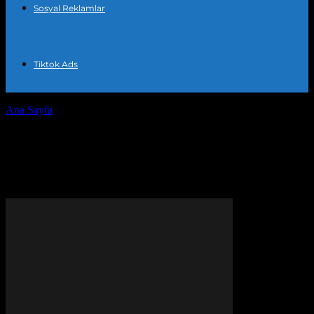
Sosyal Reklamlar
Tiktok Ads
Ana Sayfa
Etiketler
Sosyal medya pazarlama
Etiket: sosyal medya
pazarlama