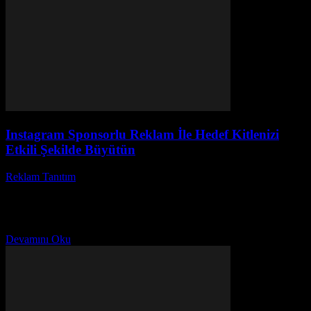
Instagram Sponsorlu Reklam İle Hedef Kitlenizi
Etkili Şekilde Büyütün
Reklam Tanıtım
-
Haziran 5, 2026
Instagram sponsorlu reklam, dijital pazarlamanın en etkili
yollarından biri olarak hızla popülerleşiyor. Peki, Instagram
sponsorlu reklam nasıl yapılır ve işletmenize ne gibi avantajlar
sağlar...
Devamını Oku