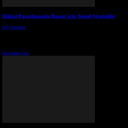
Dijital Pazarlamada Başarı için Temel Stratejiler
PR Publisher
-
Şubat 28, 2026
Giriş Dijital pazarlama dünyası hızla gelişmektedir ve markalar,
müşterilerine ulaşmak ve etkileşim kurmak için yeni yöntemler
aramaktadır. Bu makale, dijital pazarlama alanında başarı elde
etmek...
Devamını Oku