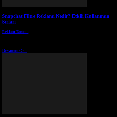
Snapchat Filtre Reklamı Nedir? Etkili Kullanımın
Sırları
Reklam Tanıtım
-
Mayıs 3, 2026
Snapchat filtre reklamı, dijital pazarlama dünyasında hızla
popülerleşen ve markaların hedef kitlelerine ulaşmasında devrim
yaratan bir yöntemdir. Peki, Snapchat filtre reklamı nasıl çalışır ve...
Devamını Oku