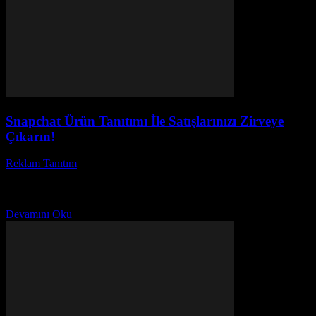
Snapchat Ürün Tanıtımı İle Satışlarınızı Zirveye
Çıkarın!
Reklam Tanıtım
-
Mart 15, 2026
Snapchat ürün tanıtımı hakkında hiç merak ettiniz mi, bu popüler
sosyal medya platformu nasıl yeni özellikler ve ürünlerle
kullanıcılarını büyülüyor? Snapchat ürün yenilikleri sayesinde,...
Devamını Oku