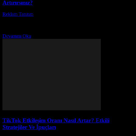
Artırırsınız?
Reklam Tanıtım
-
Nisan 16, 2026
Pinterest kullanıcı hedefleme, dijital pazarlama dünyasında giderek
daha fazla önem kazanan bir stratejidir. Peki, neden Pinterest reklam
hedefleme teknikleri bu kadar popüler oldu? Çünkü...
Devamını Oku
TikTok Etkileşim Oranı Nasıl Artar? Etkili
Stratejiler Ve İpuçları