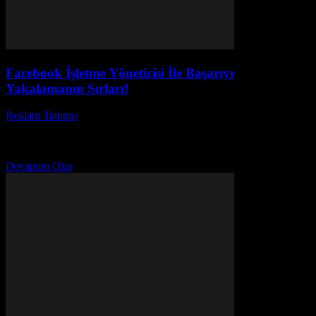
Facebook İşletme Yöneticisi İle Başarıyı
Yakalamanın Sırları!
Reklam Tanıtım
-
Ağustos 5, 2026
Facebook işletme yöneticisi, günümüz dijital pazarlama dünyasının
en önemli araçlarından biridir. Peki, Facebook işletme yöneticisi
nasıl kullanılır ve işletmenize ne gibi avantajlar sağlar? Birçok...
Devamını Oku