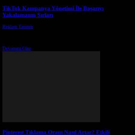
TikTok Kampanya Yönetimi İle Başarıyı
Yakalamanın Sırları
Reklam Tanıtım
-
Temmuz 26, 2026
Günümüzde dijital pazarlama dünyasında TikTok kampanya
yönetimi en çok merak edilen konulardan biri haline geldi. Peki,
neden bu kadar çok kişi TikTok reklam stratejileri...
Devamını Oku
Pinterest Tıklama Oranı Nasıl Artar? Etkili