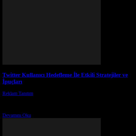
Twitter Kullanıcı Hedefleme İle Etkili Stratejiler ve
İpuçları
Reklam Tanıtım
-
Mart 31, 2026
Twitter kullanıcı hedefleme, dijital pazarlama dünyasında büyük bir
devrim yaratıyor. Peki, Twitter reklam stratejileri ile kitlenizi nasıl
tam isabet yakalayabilirsiniz? Sosyal medya platformları arasında...
Devamını Oku