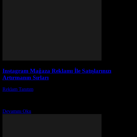
Instagram Mağaza Reklamı İle Satışlarınızı
Artırmanın Sırları
Reklam Tanıtım
-
Haziran 19, 2026
Instagram mağaza reklamı yapmak, günümüzde e-ticaret dünyasının
en popüler stratejilerinden biri haline geldi. Peki, sizce Instagram
mağaza reklamı nasıl etkili kullanılır? Sosyal medya devrimi...
Devamını Oku