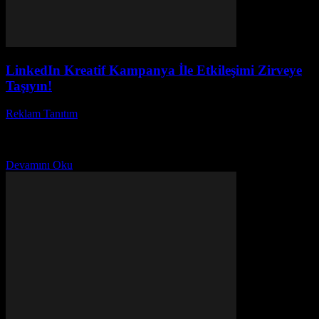
LinkedIn Kreatif Kampanya İle Etkileşimi Zirveye
Taşıyın!
Reklam Tanıtım
-
Mayıs 10, 2026
LinkedIn kreatif kampanya dünyasında yeni fırsatlar seni bekliyor!
LinkedIn reklam stratejileri ile markanı bir üst seviyeye taşımak hiç
bu kadar kolay olmamıştı. Peki, neden...
Devamını Oku