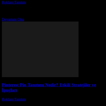
Reklam Tanıtım
-
Nisan 16, 2026
TikTok, günümüzün en popüler sosyal medya platformlarından biri
haline gelmiştir ve herkesin merak ettiği konulardan biri de TikTok
etkileşim oranı nasıl artırılır? Sizde videolarınızın...
Devamını Oku
Pinterest Pin Tanıtımı Nedir? Etkili Stratejiler ve
İpuçları
Reklam Tanıtım
-
Nisan 6, 2026
Pinterest dünyası giderek büyüyen ve popüler hale gelen bir