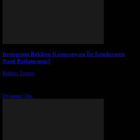
Instagram Reklam Kampanyası İle Satışlarınızı
Nasıl Patlatırsınız?
Reklam Tanıtım
-
Haziran 1, 2026
Instagram reklam kampanyası yapmak günümüzde işletmeler için
vazgeçilmez bir strateji haline geldi. Peki, Instagram reklam
stratejileri nelerdir ve nasıl en etkili şekilde kullanılır? Sosyal...
Devamını Oku