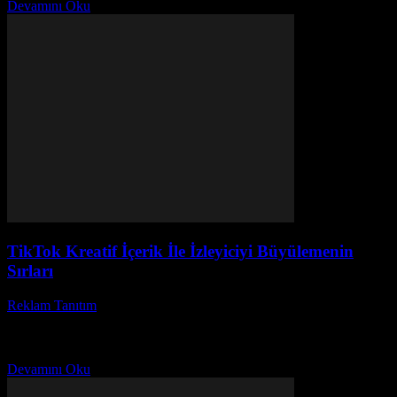
Devamını Oku
TikTok Kreatif İçerik İle İzleyiciyi Büyülemenin
Sırları
Reklam Tanıtım
-
Mart 31, 2026
TikTok kreatif içerik dünyası her geçen gün daha fazla büyüyor ve
bu platformda öne çıkmak isteyenlerin sayısı hızla artıyor. Peki,
TikTok'ta yaratıcı içerik nasıl...
Devamını Oku