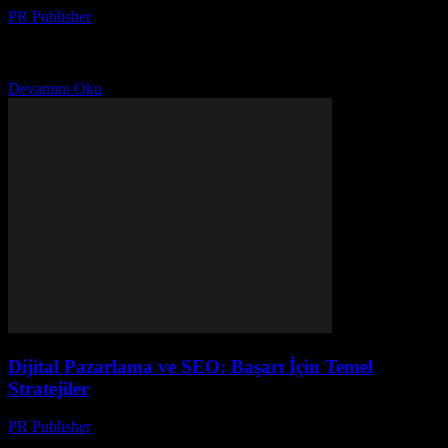
PR Publisher
-
Şubat 28, 2026
Dijital Pazarlamanın Önemi Dijital pazarlama, modern iş dünyasında
bir şirketin başarı için hayati öneme sahiptir. İnsanların günlük
hayatlarının büyük bir kısmını çevrimiçi geçirdikleri bir dönemde,...
Devamını Oku
Dijital Pazarlama ve SEO: Başarı İçin Temel
Stratejiler
PR Publisher
-
Şubat 28, 2026
Dijital Pazarlama Nedir? Dijital pazarlama, internet ve dijital