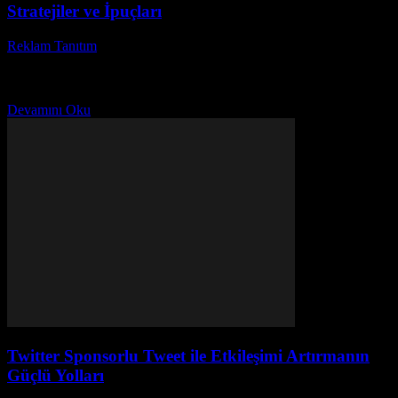
Stratejiler ve İpuçları
Reklam Tanıtım
-
Temmuz 22, 2026
Pinterest tıklama oranı, dijital pazarlama dünyasında en çok merak
edilen konulardan biridir. Peki, Pinterest tıklama oranını artırmak
için neler yapılabilir hiç düşündünüz mü? Reklam...
Devamını Oku
Twitter Sponsorlu Tweet ile Etkileşimi Artırmanın
Güçlü Yolları