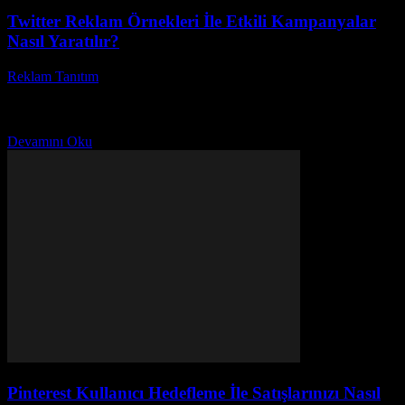
Twitter Reklam Örnekleri İle Etkili Kampanyalar
Nasıl Yaratılır?
Reklam Tanıtım
-
Nisan 18, 2026
Günümüzde Twitter reklam örnekleri markaların dijital dünyada öne
çıkması için büyük öneme sahip oluyor. Peki, sizce neden bazı
reklamlar daha çok dikkat çekiyor ve...
Devamını Oku
Pinterest Kullanıcı Hedefleme İle Satışlarınızı Nasıl