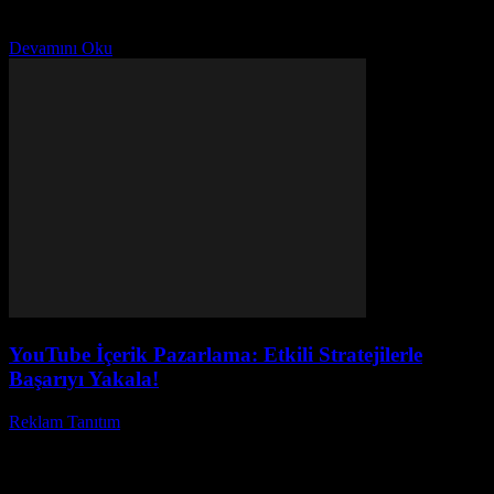
platformdur. Peki, Pinterest pin tanıtımı yaparak nasıl daha fazla
takipçi ve etkileşim kazanabilirsiniz? Bu sorunun...
Devamını Oku
YouTube İçerik Pazarlama: Etkili Stratejilerle
Başarıyı Yakala!
Reklam Tanıtım
-
Nisan 4, 2026
YouTube içerik pazarlama günümüzde işletmeler için vazgeçilmez
bir strateji haline gelmişdir. Peki, YouTube video pazarlama
teknikleri nelerdir ve nasıl etkili kullanılır? İnsanlar artık bilgi...