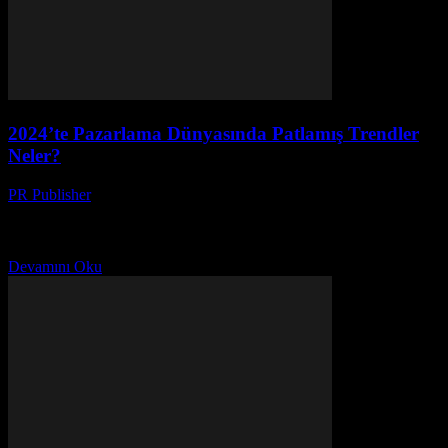
2024’te Pazarlama Dünyasında Patlamış Trendler
Neler?
PR Publisher
-
Mart 12, 2026
2024'te pazarlama dünyasını sarsan 3 büyük trend keşfedin! Müşteri
hayranlığı, içerik pazarlaması ve sosyal medya algoritmalarıyla
oynama ipuçları.
Devamını Oku