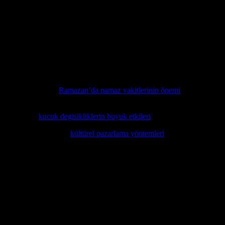
lojilerin gelişimi ile birlikte, dijital pazarlama stratejileri de değişmek
ay zekâ (AI) ve makine öğrenimi (ML) gibi teknolojiler, dijital pazarlama 
r. İşletmeler, dijital platformları kullanarak hedeflerine ulaşmak ve m
li sonuçlar vermeye devam edebilecektir.
edinmek isterseniz,
Ramazan’da namaz vakitlerinin önemi
makalesini mu
istiyorsanız,
kucuk degisikliklerin buyuk etkileri
konusunu inceleyin.
celemek isteyenler için
kültürel pazarlama yöntemleri
konusunu derinleme