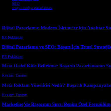
SEO
sosyal medya pazarlaması
Dijital Pazarlama: Modern İşletmeler için Anahtar Str
PR Publisher
-
Şubat 25, 2026
Dijital Pazarlama ve SEO: Başarı İçin Temel Stratejil
PR Publisher
-
Şubat 18, 2026
Meta Hedef Kitle Belirleme: Başarılı Pazarlamanın Sı
Reklam Tanıtım
-
Mayıs 17, 2026
Meta Reklam Yöneticisi Nedir? Başarılı Kampanyalar 
Reklam Tanıtım
-
Temmuz 28, 2026
Marketing’de Başarının Sırrı: Benim Özel Formülüm