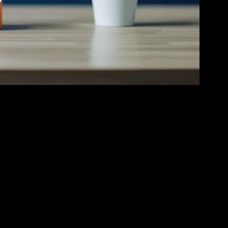
k hedeflerine ulaşmaya başlamışlardır. Bu süreçte, dijital pazarlama,
leri kapsar. Bu yöntemlerin her biri, hedef kitlenize ulaşmak ve
gösterilmesini sağlar ve böylece daha fazla trafik çekmenizi sağlar.
ri etkileşimini artırmak ve marka bilinirliliğini yükseltmek için ideal