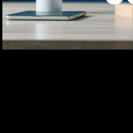
Dijital Pazarlamanın Gelişimi
Dijital pazarlama, modern iş dünyasında bir numara stratejidir. İnternet 
geleneksel pazarlama yöntemlerinden çok daha etkili ve etkili sonuçlar
Dijital pazarlama, web siteleri, sosyal medya, e-posta pazarlama, aram
müşteri deneyimini geliştirmek için farklı avantajlar sunar. Örneğin, 
Sosyal Medya Pazarlamasının Önemi
Sosyal medya, bugünkü dijital dünyada en önemli platformlardan biridir.
bir araçtır. Facebook, Instagram, Twitter, LinkedIn ve TikTok gibi platfo