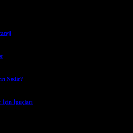
ateji
er
rrı Nedir?
İçin İpuçları