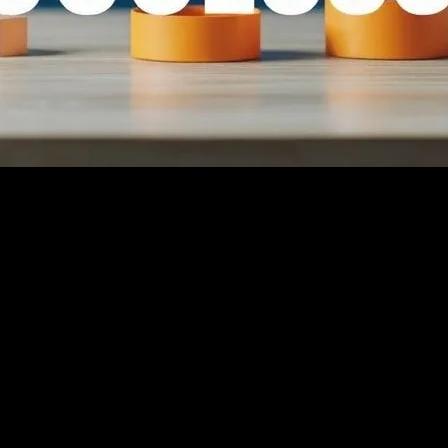
kullanımının artışı ile birlikte, işletmeler dijital platformları kullanara
 veren bir yöntem olarak ortaya çıkmıştır.
a motoru optimizasyonu (SEO) ve dijital reklamcılık gibi çeşitli yöntem
SEO, web sitenizin arama motorları tarafından daha yüksek sıralamalarda 
 Milyarlarca kullanıcıya sahip olan bu platformlar, işletmeler için müşte
rmlar, farklı hedef kitlere hitap etmek için kullanılır.