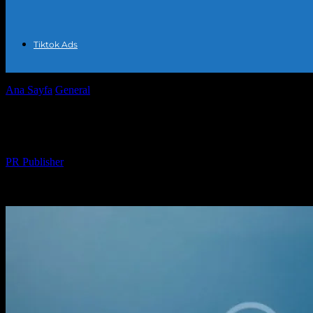
Tiktok Ads
Ana Sayfa
General
Dijital Pazarlama: Başarının Anahtarı
Dijital Pazarlama: Başarının Anahtarı
Yazar
PR Publisher
-
Şubat 19, 2026
248