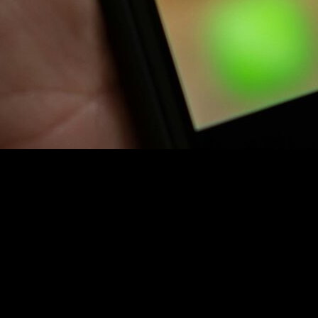
form, sadece görsel bir şölen sunmakla kalmıyor, aynı zamanda
ev
ikirler koleksiyonu
oluşturuyor? Çünkü burası, sıradanlıktan uzak,
r
geliştirmek istiyorsanız, Pinterest tam size göre bir hazine! Özellikle
 hangi
Pinterest DIY projelerini
denediniz ve nasıl sonuçlar aldınız?
etmeye başlamak için hazır mısınız? Unutmayın, her gün yeni bir
? Şimdi size
Pinterest yaratıcı fikirler
hakkında birkaç şey