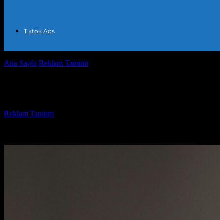
Tiktok Ads
Ana Sayfa
Reklam Tanıtım
Pinterest Yaratıcı Fikirler İle Evinizi Başt
Pinterest Yaratıcı Fikirler İle Evinizi Baş
Yazar
Reklam Tanıtım
-
Mayıs 11, 2026
635