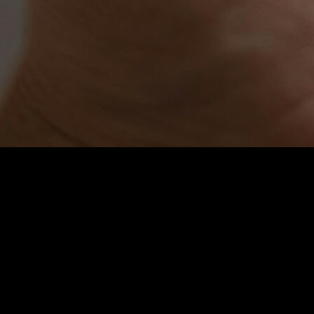
 Siz hiç
Pinterest’te en trend el yapımı projeler
denediniz mi? Bu plat
atıcı öneriler
ile dolu. İnsanlar neden bu kadar çok
Pinterest yaratıcı f
etmek, yeni hobiler edinmek veya
dijital pazarlamada yaratıcı stratejile
 ve sürdürülebilir tasarım fikirleri büyük ilgi görüyor. Peki, siz en son
önerilere ulaşacak, hayal gücünüzü harekete geçireceksiniz. Hemen keşf
 Yaratmanın 7 Etkili Yolu
ı!
en o kadar çok seçenek var ki insan neye bakacağını şaşırıyor, değil mi