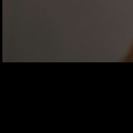
Pinterest yaratıcı fikirler dünyasında keşfedilecek sayısız seçenek var.
dekorasyonu için ilham verici fikirler
ve
kişisel gelişimle ilgili yar
özgün ve etkileyici içeriklerin kaynağı. Eğer siz de kendinizi ifade 
son zamanlarda
Pinterest trendleri 2024
arasında yer alan minimalizm
Bu yazıda,
Pinterest yaratıcı fikirler ve ipuçları
ile dolu benzersiz 
fikirle karşılaşmak mümkün!
Pinterest Yaratıcı Fikirler: Evinizi Baştan
Pinterest yaratıcı fikirler: İlham almak hiç bu kadar eğlenceli olmamışt
Pinterest, herkesin hayal gücünü ateşleyebilecek bir platform ama baz