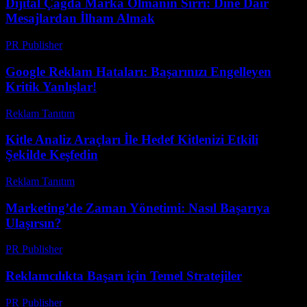
Dijital Çağda Marka Olmanın Sırrı: Dine Dair
Mesajlardan İlham Almak
PR Publisher
-
Mart 22, 2026
Google Reklam Hataları: Başarınızı Engelleyen
Kritik Yanlışlar!
Reklam Tanıtım
-
Temmuz 16, 2026
Kitle Analiz Araçları İle Hedef Kitlenizi Etkili
Şekilde Keşfedin
Reklam Tanıtım
-
Nisan 30, 2026
Marketing’de Zaman Yönetimi: Nasıl Başarıya
Ulaşırsın?
PR Publisher
-
Mart 7, 2026
Reklamcılıkta Başarı için Temel Stratejiler
PR Publisher
-
Şubat 26, 2026