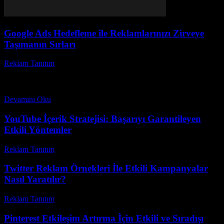
Google Ads Hedefleme ile Reklamlarınızı Zirveye
Taşımanın Sırları
Reklam Tanıtım
-
Nisan 14, 2026
Google Ads hedefleme, dijital pazarlamanın en önemli unsurlarından
biridir. Peki, Google Ads hedefleme nasıl yapılır ve işletmenizin
büyümesine nasıl katkı sağlar? Doğru stratejilerle, reklamlarınızı...
Devamını Oku
YouTube İçerik Stratejisi: Başarıyı Garantileyen
Etkili Yöntemler
Reklam Tanıtım
-
Temmuz 1, 2026
Twitter Reklam Örnekleri İle Etkili Kampanyalar
Nasıl Yaratılır?
Reklam Tanıtım
-
Nisan 18, 2026
Pinterest Etkileşim Artırma İçin Etkili ve Sıradışı