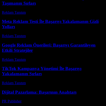
Taşımanın Sırları
Reklam Tanıtım
-
Temmuz 5, 2026
Meta Reklam Testi İle Başarıyı Yakalamanın Gizli
Yolları
Reklam Tanıtım
-
Mayıs 2, 2026
Google Reklam Önerileri: Başarıyı Garantileyen
Etkili Stratejiler
Reklam Tanıtım
-
Mayıs 11, 2026
TikTok Kampanya Yönetimi İle Başarıyı
Yakalamanın Sırları
Reklam Tanıtım
-
Temmuz 26, 2026
Dijital Pazarlama: Başarının Anahtarı
PR Publisher
-
Şubat 19, 2026