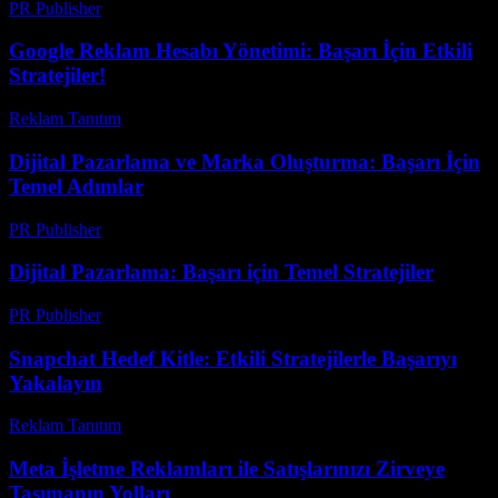
PR Publisher
-
Şubat 20, 2026
Google Reklam Hesabı Yönetimi: Başarı İçin Etkili
Stratejiler!
Reklam Tanıtım
-
Haziran 19, 2026
Dijital Pazarlama ve Marka Oluşturma: Başarı İçin
Temel Adımlar
PR Publisher
-
Şubat 16, 2026
Dijital Pazarlama: Başarı için Temel Stratejiler
PR Publisher
-
Şubat 18, 2026
Snapchat Hedef Kitle: Etkili Stratejilerle Başarıyı
Yakalayın
Reklam Tanıtım
-
Ağustos 3, 2026
Meta İşletme Reklamları ile Satışlarınızı Zirveye
Taşımanın Yolları