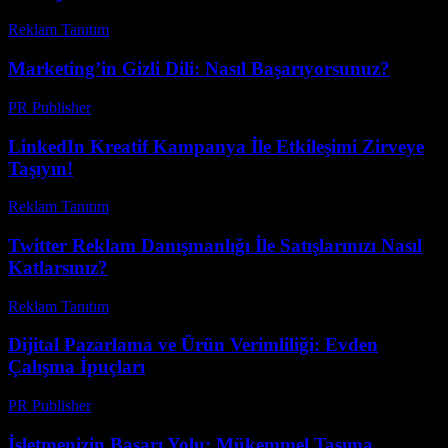
Reklam Tanıtım
-
Mart 31, 2026
Marketing’in Gizli Dili: Nasıl Başarıyorsunuz?
PR Publisher
-
Mart 7, 2026
LinkedIn Kreatif Kampanya İle Etkileşimi Zirveye
Taşıyın!
Reklam Tanıtım
-
Mayıs 10, 2026
Twitter Reklam Danışmanlığı İle Satışlarınızı Nasıl
Katlarsınız?
Reklam Tanıtım
-
Nisan 1, 2026
Dijital Pazarlama ve Ürün Verimliliği: Evden
Çalışma İpuçları
PR Publisher
-
Şubat 27, 2026
İşletmenizin Başarı Yolu: Mükemmel Taşıma