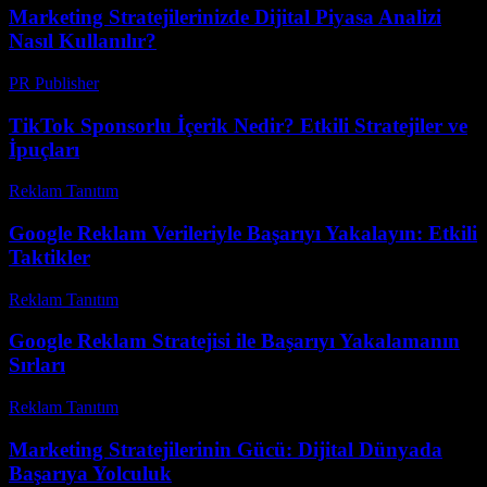
Marketing Stratejilerinizde Dijital Piyasa Analizi
Nasıl Kullanılır?
PR Publisher
-
Şubat 24, 2026
TikTok Sponsorlu İçerik Nedir? Etkili Stratejiler ve
İpuçları
Reklam Tanıtım
-
Temmuz 18, 2026
Google Reklam Verileriyle Başarıyı Yakalayın: Etkili
Taktikler
Reklam Tanıtım
-
Mart 31, 2026
Google Reklam Stratejisi ile Başarıyı Yakalamanın
Sırları
Reklam Tanıtım
-
Mart 31, 2026
Marketing Stratejilerinin Gücü: Dijital Dünyada
Başarıya Yolculuk