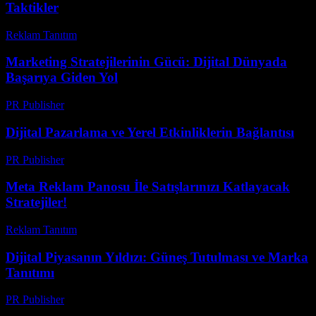
Taktikler
Reklam Tanıtım
-
Ağustos 3, 2026
Marketing Stratejilerinin Gücü: Dijital Dünyada
Başarıya Giden Yol
PR Publisher
-
Şubat 27, 2026
Dijital Pazarlama ve Yerel Etkinliklerin Bağlantısı
PR Publisher
-
Mart 6, 2026
Meta Reklam Panosu İle Satışlarınızı Katlayacak
Stratejiler!
Reklam Tanıtım
-
Mayıs 17, 2026
Dijital Piyasanın Yıldızı: Güneş Tutulması ve Marka
Tanıtımı
PR Publisher
-
Şubat 28, 2026