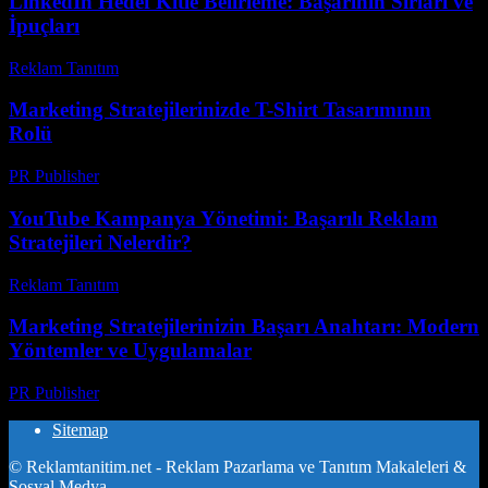
LinkedIn Hedef Kitle Belirleme: Başarının Sırları ve
İpuçları
Reklam Tanıtım
-
Mayıs 8, 2026
Marketing Stratejilerinizde T-Shirt Tasarımının
Rolü
PR Publisher
-
Şubat 18, 2026
YouTube Kampanya Yönetimi: Başarılı Reklam
Stratejileri Nelerdir?
Reklam Tanıtım
-
Mart 31, 2026
Marketing Stratejilerinizin Başarı Anahtarı: Modern
Yöntemler ve Uygulamalar
PR Publisher
-
Şubat 28, 2026
Sitemap
© Reklamtanitim.net - Reklam Pazarlama ve Tanıtım Makaleleri &
Sosyal Medya