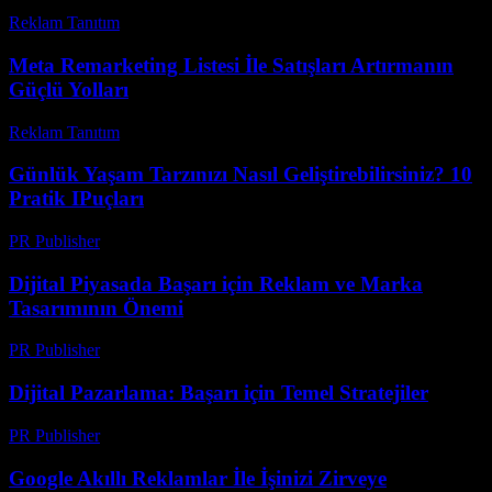
Reklam Tanıtım
-
Haziran 30, 2026
Meta Remarketing Listesi İle Satışları Artırmanın
Güçlü Yolları
Reklam Tanıtım
-
Mart 31, 2026
Günlük Yaşam Tarzınızı Nasıl Geliştirebilirsiniz? 10
Pratik IPuçları
PR Publisher
-
Mart 14, 2026
Dijital Piyasada Başarı için Reklam ve Marka
Tasarımının Önemi
PR Publisher
-
Şubat 21, 2026
Dijital Pazarlama: Başarı için Temel Stratejiler
PR Publisher
-
Şubat 25, 2026
Google Akıllı Reklamlar İle İşinizi Zirveye