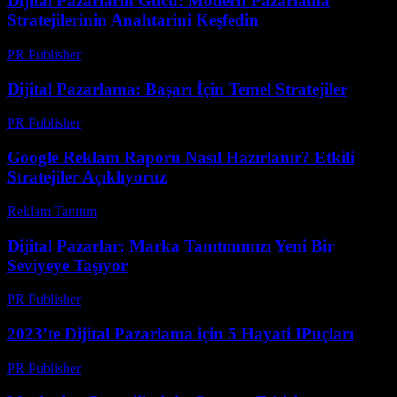
Dijital Pazarlarin Gucu: Modern Pazarlama
Stratejilerinin Anahtarini Keşfedin
PR Publisher
-
Şubat 14, 2026
Dijital Pazarlama: Başarı İçin Temel Stratejiler
PR Publisher
-
Şubat 20, 2026
Google Reklam Raporu Nasıl Hazırlanır? Etkili
Stratejiler Açıklıyoruz
Reklam Tanıtım
-
Temmuz 19, 2026
Dijital Pazarlar: Marka Tanıtımınızı Yeni Bir
Seviyeye Taşıyor
PR Publisher
-
Şubat 27, 2026
2023’te Dijital Pazarlama için 5 Hayati IPuçları
PR Publisher
-
Şubat 25, 2026