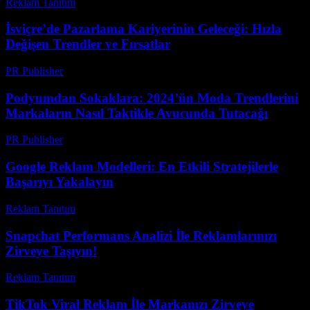
Reklam Tanıtım
-
Haziran 4, 2026
İsviçre’de Pazarlama Kariyerinin Geleceği: Hızla
Değişen Trendler ve Fırsatlar
PR Publisher
-
Mart 23, 2026
Podyumdan Sokaklara: 2024’ün Moda Trendlerini
Markaların Nasıl Taktikle Avucunda Tutacağı
PR Publisher
-
Mart 23, 2026
Google Reklam Modelleri: En Etkili Stratejilerle
Başarıyı Yakalayın
Reklam Tanıtım
-
Mayıs 14, 2026
Snapchat Performans Analizi İle Reklamlarınızı
Zirveye Taşıyın!
Reklam Tanıtım
-
Temmuz 17, 2026
TikTok Viral Reklam İle Markanızı Zirveye