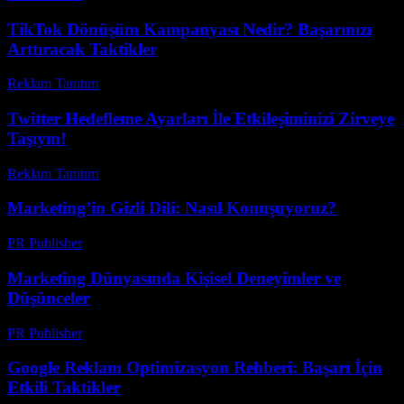
TikTok Dönüşüm Kampanyası Nedir? Başarınızı
Arttıracak Taktikler
Reklam Tanıtım
-
Temmuz 27, 2026
Twitter Hedefleme Ayarları İle Etkileşiminizi Zirveye
Taşıyın!
Reklam Tanıtım
-
Temmuz 8, 2026
Marketing’in Gizli Dili: Nasıl Konuşuyoruz?
PR Publisher
-
Mart 7, 2026
Marketing Dünyasında Kişisel Deneyimler ve
Düşünceler
PR Publisher
-
Mart 7, 2026
Google Reklam Optimizasyon Rehberi: Başarı İçin
Etkili Taktikler