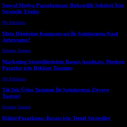
Sosyal Medya Pazarlaşması: Bahçecilik Sektörü İçin
Stratejik Yönler
PR Publisher
-
Şubat 23, 2026
Meta Dönüşüm Kampanyası İle Satışlarınızı Nasıl
Artırırsınız?
Reklam Tanıtım
-
Haziran 17, 2026
Marketing Stratejilerinizin Başarı Anahtarı: Modern
Pazarlar için Reklam Tanıtımı
PR Publisher
-
Şubat 22, 2026
TikTok Ürün Tanıtımı İle Satışlarınızı Zirveye
Taşıyın!
Reklam Tanıtım
-
Temmuz 19, 2026
Dijital Pazarlama: Başarı için Temel Stratejiler