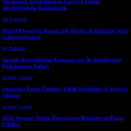
Marketing Stratejilerinin Çevreye Etkisi:
Sürdürülebilir Reklamcılık
PR Publisher
-
Şubat 24, 2026
Dijital Piyasa’da Başarı için Marka Kimliğinizi Nasıl
Geliştireceksiniz
PR Publisher
-
Şubat 26, 2026
Google Remarketing Kampanyası İle Satışlarınızı
Patlatmanın Sırları
Reklam Tanıtım
-
Mayıs 31, 2026
Snapchat İçerik Üretimi: Etkili Stratejiler ve Yaratıcı
Fikirler
Reklam Tanıtım
-
Haziran 8, 2026
2026 Sezonu: Moda Dünyasının Renkleri ve Pazar
Etkileri