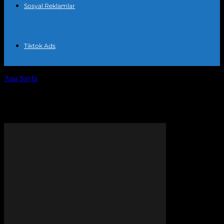
Sosyal Reklamlar
Tiktok Ads
Ana Sayfa
Etiketler
Google Ads hedefleme
Etiket: Google Ads hedefleme