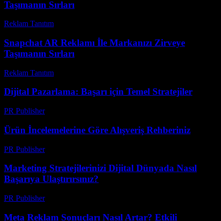
Taşımanın Sırları
Reklam Tanıtım
-
Mayıs 24, 2026
Snapchat AR Reklamı İle Markanızı Zirveye
Taşımanın Sırları
Reklam Tanıtım
-
Haziran 22, 2026
Dijital Pazarlama: Başarı için Temel Stratejiler
PR Publisher
-
Şubat 26, 2026
Ürün İncelemelerine Göre Alışveriş Rehberiniz
PR Publisher
-
Mart 13, 2026
Marketing Stratejilerinizi Dijital Dünyada Nasıl
Başarıya Ulaştırırsınız?
PR Publisher
-
Şubat 17, 2026
Meta Reklam Sonuçları Nasıl Artar? Etkili