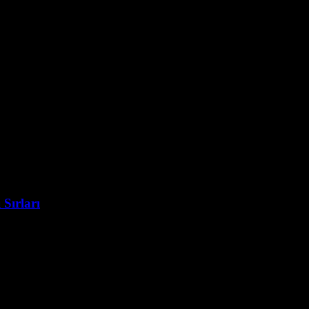
 Sırları
de dijital pazarlama stratejileri arasında YouTube video reklamları büy