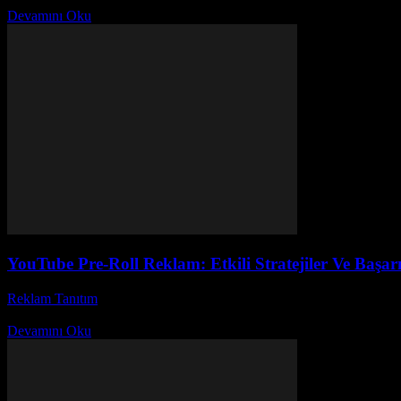
Devamını Oku
YouTube Pre-Roll Reklam: Etkili Stratejiler Ve Başarı
Reklam Tanıtım
-
Mart 31, 2026
YouTube pre-roll reklam nedir ve neden bu kadar popüler oldu? Günümüz
Devamını Oku