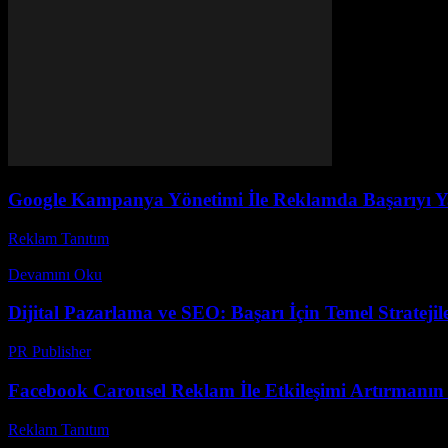
Google Kampanya Yönetimi İle Reklamda Başarıyı Y
Reklam Tanıtım
-
Aralık 30, 2025
Google kampanya yönetimi, dijital pazarlama dünyasında başarıya ulaşm
Devamını Oku
Dijital Pazarlama ve SEO: Başarı İçin Temel Stratejil
PR Publisher
-
Şubat 18, 2026
Facebook Carousel Reklam İle Etkileşimi Artırmanın S
Reklam Tanıtım
-
Haziran 28, 2026