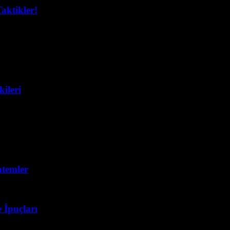
aktikler!
ileri
ntemler
 İpuçları