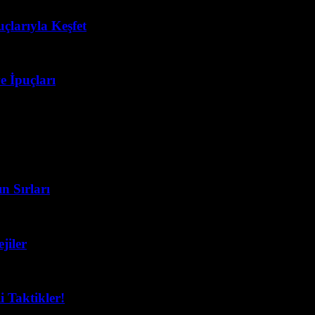
çlarıyla Keşfet
e İpuçları
n Sırları
jiler
 Taktikler!