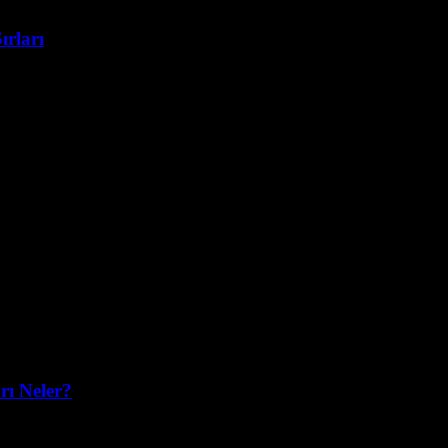
ırları
larak karşımıza çıkıyor. Peki, Google reklam puanı nasıl artırılır ve b
rı Neler?
itik bir konudur. Peki, neden Google reklam analiz araçları bu kadar ö