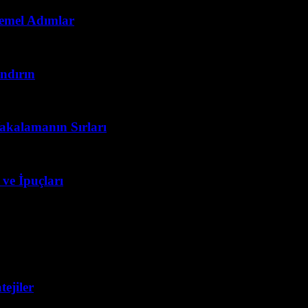
Temel Adımlar
ndırın
akalamanın Sırları
 ve İpuçları
ejiler