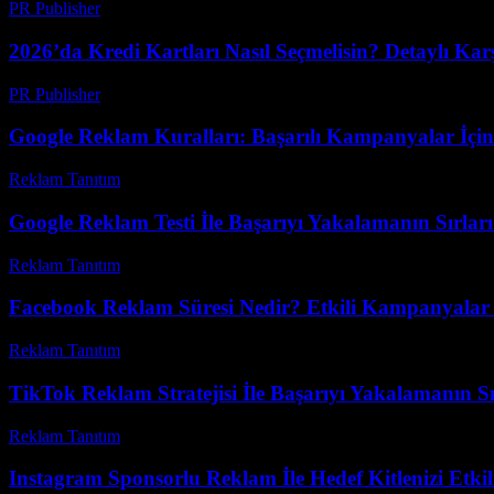
PR Publisher
-
Şubat 18, 2026
2026’da Kredi Kartları Nasıl Seçmelisin? Detaylı Kar
PR Publisher
-
Mart 13, 2026
Google Reklam Kuralları: Başarılı Kampanyalar İçin
Reklam Tanıtım
-
Mart 31, 2026
Google Reklam Testi İle Başarıyı Yakalamanın Sırları
Reklam Tanıtım
-
Ağustos 1, 2026
Facebook Reklam Süresi Nedir? Etkili Kampanyalar İ
Reklam Tanıtım
-
Ağustos 4, 2026
TikTok Reklam Stratejisi İle Başarıyı Yakalamanın Sı
Reklam Tanıtım
-
Haziran 27, 2026
Instagram Sponsorlu Reklam İle Hedef Kitlenizi Etki