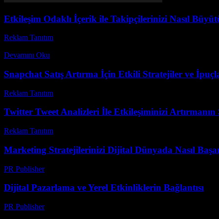
Etkileşim Odaklı İçerik ile Takipçilerinizi Nasıl Büyü
Reklam Tanıtım
-
Nisan 26, 2026
Günümüzde dijital pazarlama dünyasında etkileşim odaklı içerik kavram
Devamını Oku
Snapchat Satış Artırma İçin Etkili Stratejiler ve İpuçl
Reklam Tanıtım
-
Temmuz 9, 2026
Twitter Tweet Analizleri İle Etkileşiminizi Artırmanın 
Reklam Tanıtım
-
Temmuz 3, 2026
Marketing Stratejilerinizi Dijital Dünyada Nasıl Başar
PR Publisher
-
Şubat 17, 2026
Dijital Pazarlama ve Yerel Etkinliklerin Bağlantısı
PR Publisher
-
Mart 6, 2026