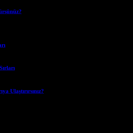
türsünüz?
ı hızla ön plana çıkıyor. Peki, gerçekten neden bu kadar önemli? Birçok
arı
Sırları
ıya Ulaştırırsınız?