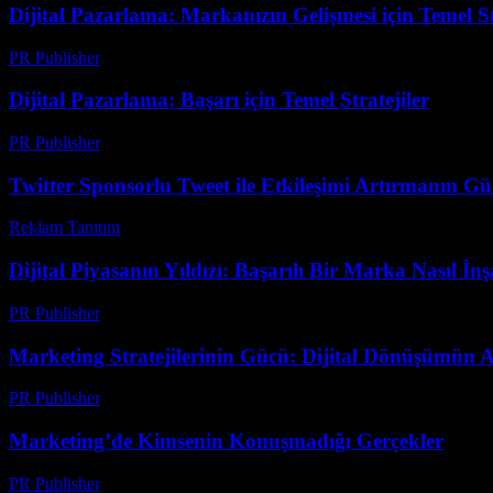
Dijital Pazarlama: Markanızın Gelişmesi için Temel St
PR Publisher
-
Şubat 28, 2026
Dijital Pazarlama: Başarı için Temel Stratejiler
PR Publisher
-
Şubat 28, 2026
Twitter Sponsorlu Tweet ile Etkileşimi Artırmanın Güç
Reklam Tanıtım
-
Temmuz 4, 2026
Dijital Piyasanın Yıldızı: Başarılı Bir Marka Nasıl İnş
PR Publisher
-
Şubat 22, 2026
Marketing Stratejilerinin Gücü: Dijital Dönüşümün 
PR Publisher
-
Şubat 21, 2026
Marketing’de Kimsenin Konuşmadığı Gerçekler
PR Publisher
-
Mart 10, 2026