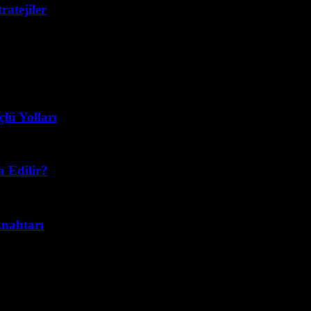
ratejiler
lü Yolları
a Edilir?
Anahtarı