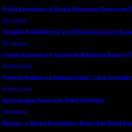
Dijital Pazarlama ve Marka Oluşturma: Başarı için 
PR Publisher
-
Şubat 20, 2026
Topluluk Etkinlikleriyle Yerel Markalara Hayat Kaza
PR Publisher
-
Mart 14, 2026
Google Kampanya Yönetimi İle Reklamda Başarıyı Y
Reklam Tanıtım
-
Aralık 30, 2025
Pinterest Koleksiyon Reklamı Nedir? Etkili Stratejiler
Reklam Tanıtım
-
Mart 31, 2026
Reklamcılıkta Başarı için Temel Stratejiler
PR Publisher
-
Şubat 26, 2026
Reklam ve Marka Pazarlaşma: Başarı İçin Temel Strat