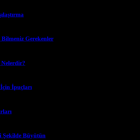
şılaştırma
 Bilmeniz Gerekenler
 Nelerdir?
çin İpuçları
rları
li Şekilde Büyütün