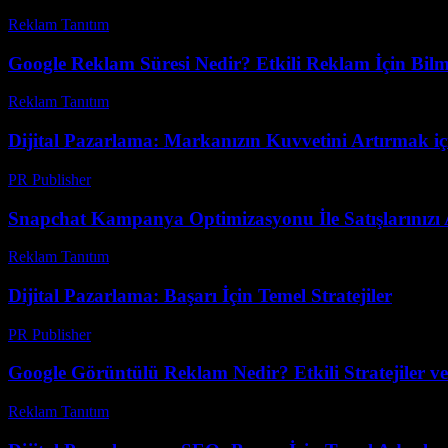
Reklam Tanıtım
-
Haziran 5, 2026
Google Reklam Süresi Nedir? Etkili Reklam İçin Bilm
Reklam Tanıtım
-
Haziran 12, 2026
Dijital Pazarlama: Markanızın Kuvvetini Artırmak içi
PR Publisher
-
Şubat 23, 2026
Snapchat Kampanya Optimizasyonu İle Satışlarınızı 
Reklam Tanıtım
-
Temmuz 18, 2026
Dijital Pazarlama: Başarı İçin Temel Stratejiler
PR Publisher
-
Şubat 27, 2026
Google Görüntülü Reklam Nedir? Etkili Stratejiler ve
Reklam Tanıtım
-
Temmuz 31, 2026