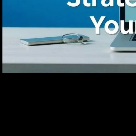
Giriş
Dijital pazarlama, modern iş dünyasında her şirketin büyümesi için
gereklilik haline geldi. İnternet kullanımının artması ve sosyal
medyanın yaygınlaşması, markaların müşterilerine ulaşma ve
etkileşim kurma yollarını değiştirdi. Bu makalede, dijital
pazarlamanın temel prensiplerini, stratejilerini ve başarılı
uygulamalarını inceleyeceğiz.