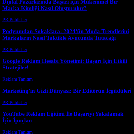
Dijital Pazarlarında Başarı için Mükemmel Bir
Marka Kimliği Nasıl Oluşturulur?
PR Publisher
-
Şubat 20, 2026
Podyumdan Sokaklara: 2024’ün Moda Trendlerini
Markaların Nasıl Taktikle Avucunda Tutacağı
PR Publisher
-
Mart 23, 2026
Google Reklam Hesabı Yönetimi: Başarı İçin Etkili
Stratejiler!
Reklam Tanıtım
-
Haziran 19, 2026
Marketing’in Gizli Dünyası: Bir Editörün İçgüdüleri
PR Publisher
-
Mart 8, 2026
YouTube Reklam Eğitimi İle Başarıyı Yakalamak
İçin İpuçları
Reklam Tanıtım
-
Mart 18, 2026