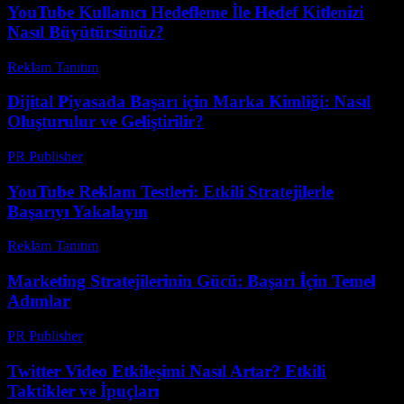
YouTube Kullanıcı Hedefleme İle Hedef Kitlenizi
Nasıl Büyütürsünüz?
Reklam Tanıtım
-
Nisan 1, 2026
Dijital Piyasada Başarı için Marka Kimliği: Nasıl
Oluşturulur ve Geliştirilir?
PR Publisher
-
Şubat 23, 2026
YouTube Reklam Testleri: Etkili Stratejilerle
Başarıyı Yakalayın
Reklam Tanıtım
-
Mart 31, 2026
Marketing Stratejilerinin Gücü: Başarı İçin Temel
Adımlar
PR Publisher
-
Şubat 27, 2026
Twitter Video Etkileşimi Nasıl Artar? Etkili
Taktikler ve İpuçları