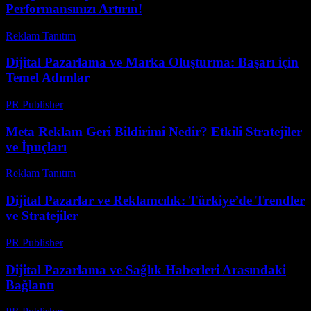
Performansınızı Artırın!
Reklam Tanıtım
-
Haziran 28, 2026
Dijital Pazarlama ve Marka Oluşturma: Başarı için
Temel Adımlar
PR Publisher
-
Şubat 20, 2026
Meta Reklam Geri Bildirimi Nedir? Etkili Stratejiler
ve İpuçları
Reklam Tanıtım
-
Temmuz 15, 2026
Dijital Pazarlar ve Reklamcılık: Türkiye’de Trendler
ve Stratejiler
PR Publisher
-
Şubat 20, 2026
Dijital Pazarlama ve Sağlık Haberleri Arasındaki
Bağlantı