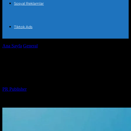
Sosyal Reklamlar
Tiktok Ads
Ana Sayfa
General
Dijital Pazarlama: Markanızın Kuvvetini
Artırmak için Temel Stratejiler
Dijital Pazarlama: Markanızın Kuvvetini
Artırmak için Temel Stratejiler
Yazar
PR Publisher
-
Şubat 23, 2026
241