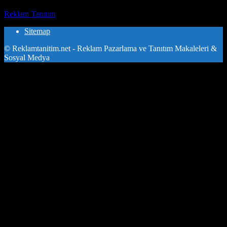
Reklam Tanıtım
-
Haziran 3, 2026
Sitemap
© Reklamtanitim.net - Reklam Pazarlama ve Tanıtım Makaleleri &
Sosyal Medya