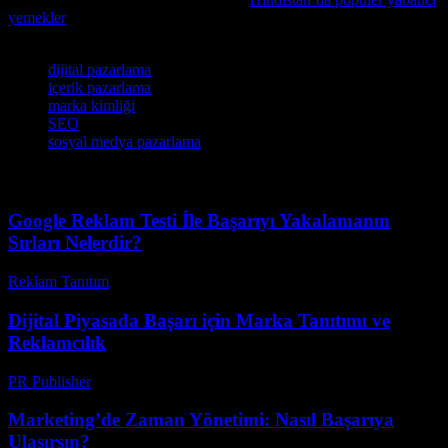
yemekler
makalesini inceleyin, bu konuda faydalı bilgiler sunuyor.
Etiketler
dijital pazarlama
içerik pazarlama
marka kimliği
SEO
sosyal medya pazarlama
Google Reklam Testi İle Başarıyı Yakalamanın
Sırları Nelerdir?
Reklam Tanıtım
-
Ağustos 1, 2026
Dijital Piyasada Başarı için Marka Tanıtımı ve
Reklamcılık
PR Publisher
-
Şubat 28, 2026
Marketing’de Zaman Yönetimi: Nasıl Başarıya
Ulaşırsın?