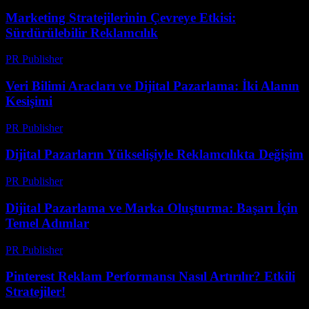
Marketing Stratejilerinin Çevreye Etkisi:
Sürdürülebilir Reklamcılık
PR Publisher
-
Şubat 24, 2026
Veri Bilimi Aracları ve Dijital Pazarlama: İki Alanın
Kesişimi
PR Publisher
-
Şubat 26, 2026
Dijital Pazarların Yükselişiyle Reklamcılıkta Değişim
PR Publisher
-
Şubat 22, 2026
Dijital Pazarlama ve Marka Oluşturma: Başarı İçin
Temel Adımlar
PR Publisher
-
Şubat 20, 2026
Pinterest Reklam Performansı Nasıl Artırılır? Etkili
Stratejiler!