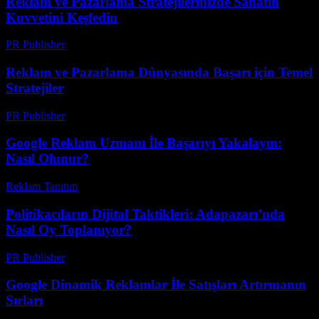
Reklam ve Pazarlama Stratejilerinizde Sanatın
Kuvvetini Keşfedin
PR Publisher
-
Şubat 28, 2026
Reklam ve Pazarlama Dünyasında Başarı için Temel
Stratejiler
PR Publisher
-
Şubat 28, 2026
Google Reklam Uzmanı İle Başarıyı Yakalayın:
Nasıl Olunur?
Reklam Tanıtım
-
Ağustos 3, 2026
Politikacıların Dijital Taktikleri: Adapazarı’nda
Nasıl Oy Toplanıyor?
PR Publisher
-
Mart 23, 2026
Google Dinamik Reklamlar İle Satışları Artırmanın
Sırları