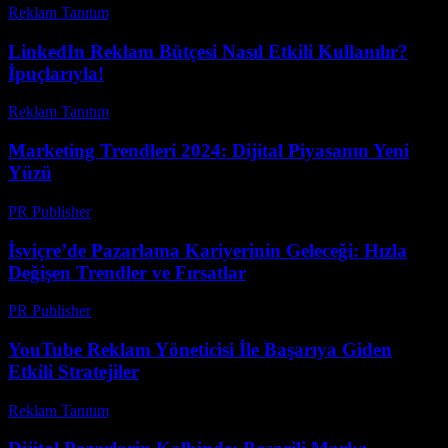
Reklam Tanıtım
-
Haziran 13, 2026
LinkedIn Reklam Bütçesi Nasıl Etkili Kullanılır?
İpuçlarıyla!
Reklam Tanıtım
-
Nisan 20, 2026
Marketing Trendleri 2024: Dijital Piyasanın Yeni
Yüzü
PR Publisher
-
Şubat 24, 2026
İsviçre’de Pazarlama Kariyerinin Geleceği: Hızla
Değişen Trendler ve Fırsatlar
PR Publisher
-
Mart 23, 2026
YouTube Reklam Yöneticisi İle Başarıya Giden
Etkili Stratejiler
Reklam Tanıtım
-
Temmuz 15, 2026