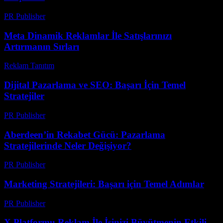
PR Publisher
-
Mart 7, 2026
Meta Dinamik Reklamlar İle Satışlarınızı
Artırmanın Sırları
Reklam Tanıtım
-
Mart 7, 2026
Dijital Pazarlama ve SEO: Başarı İçin Temel
Stratejiler
PR Publisher
-
Şubat 18, 2026
Aberdeen’in Rekabet Gücü: Pazarlama
Stratejilerinde Neler Değişiyor?
PR Publisher
-
Mart 23, 2026
Marketing Stratejileri: Başarı için Temel Adımlar
PR Publisher
-
Şubat 26, 2026
X Platformu Reklam İle İşinizi Büyütmenin Etkili