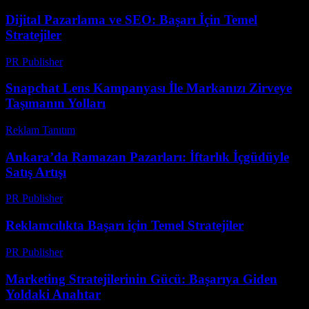
Dijital Pazarlama ve SEO: Başarı İçin Temel
Stratejiler
PR Publisher
-
Şubat 18, 2026
Snapchat Lens Kampanyası İle Markanızı Zirveye
Taşımanın Yolları
Reklam Tanıtım
-
Ocak 22, 2026
Ankara’da Ramazan Pazarları: İftarlık İçgüdüyle
Satış Artışı
PR Publisher
-
Mart 15, 2026
Reklamcılıkta Başarı için Temel Stratejiler
PR Publisher
-
Şubat 25, 2026
Marketing Stratejilerinin Gücü: Başarıya Giden
Yoldaki Anahtar