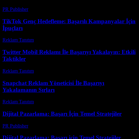
PR Publisher
-
Şubat 28, 2026
TikTok Genç Hedefleme: Başarılı Kampanyalar İçin
İpuçları
Reklam Tanıtım
-
Temmuz 23, 2026
Twitter Mobil Reklamı İle Başarıyı Yakalayın: Etkili
Taktikler
Reklam Tanıtım
-
Mayıs 20, 2026
Snapchat Reklam Yöneticisi İle Başarıyı
Yakalamanın Sırları
Reklam Tanıtım
-
Mayıs 19, 2026
Dijital Pazarlama: Başarı İçin Temel Stratejiler
PR Publisher
-
Şubat 25, 2026
Dijital Pazarlama: Başarı için Temel Stratejiler