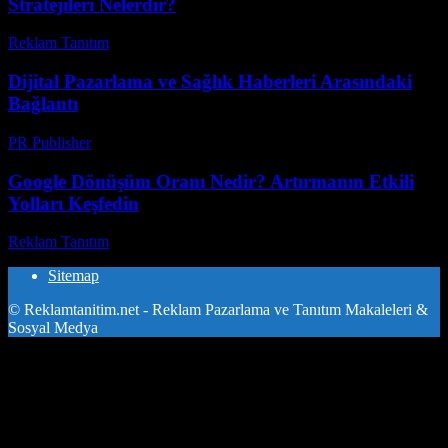
Stratejileri Nelerdir?
Reklam Tanıtım
-
Mart 31, 2026
Dijital Pazarlama ve Sağlık Haberleri Arasındaki
Bağlantı
PR Publisher
-
Şubat 25, 2026
Google Dönüşüm Oranı Nedir? Artırmanın Etkili
Yolları Keşfedin
Reklam Tanıtım
-
Temmuz 12, 2026
Sitemap
© Reklamtanitim.net - Reklam Pazarlama ve Tanıtım Makaleleri &
Sosyal Medya