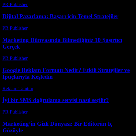
PR Publisher
-
Mart 1, 2026
Dijital Pazarlama: Başarı için Temel Stratejiler
PR Publisher
-
Şubat 27, 2026
Marketing Dünyasında Bilmediğiniz 10 Şaşırtıcı
Gerçek
PR Publisher
-
Mart 13, 2026
Google Reklam Formatı Nedir? Etkili Stratejiler ve
İpuçlarıyla Keşfedin
Reklam Tanıtım
-
Haziran 6, 2026
İyi bir SMS doğrulama servisi nasıl seçilir?
PR Publisher
-
Mart 11, 2026
Marketing’in Gizli Dünyası: Bir Editörün İç
Gözüyle