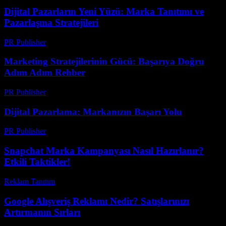
Dijital Pazarların Yeni Yüzü: Marka Tanıtımı ve
Pazarlaşma Stratejileri
PR Publisher
-
Şubat 23, 2026
Marketing Stratejilerinin Gücü: Başarıya Doğru
Adım Adım Rehber
PR Publisher
-
Şubat 22, 2026
Dijital Pazarlama: Markanızın Başarı Yolu
PR Publisher
-
Şubat 23, 2026
Snapchat Marka Kampanyası Nasıl Hazırlanır?
Etkili Taktikler!
Reklam Tanıtım
-
Mart 31, 2026
Google Alışveriş Reklamı Nedir? Satışlarınızı
Artırmanın Sırları