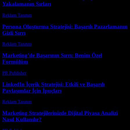
Yakalamanın Sırları
Reklam Tanıtım
-
Mayıs 4, 2026
Persona Oluşturma Stratejisi: Başarılı Pazarlamanın
Gizli Sırrı
Reklam Tanıtım
-
Temmuz 24, 2026
Marketing’de Başarının Sırrı: Benim Özel
Formülüm
PR Publisher
-
Mart 7, 2026
LinkedIn İçerik Stratejisi: Etkili ve Başarılı
Paylaşımlar İçin İpuçları
Reklam Tanıtım
-
Temmuz 8, 2026
Marketing Stratejilerinizde Dijital Piyasa Analizi
Nasıl Kullanılır?