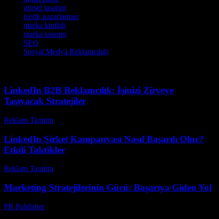
görsel tasarım
içerik pazarlaması
marka kimliği
marka tasarım
SEO
Sosyal Medya Reklamcılığı
LinkedIn B2B Reklamcılık: İşinizi Zirveye
Taşıyacak Stratejiler
Reklam Tanıtım
-
Mayıs 19, 2026
LinkedIn Şirket Kampanyası Nasıl Başarılı Olur?
Etkili Taktikler
Reklam Tanıtım
-
Nisan 5, 2026
Marketing Stratejilerinin Gücü: Başarıya Giden Yol
PR Publisher
-
Şubat 25, 2026