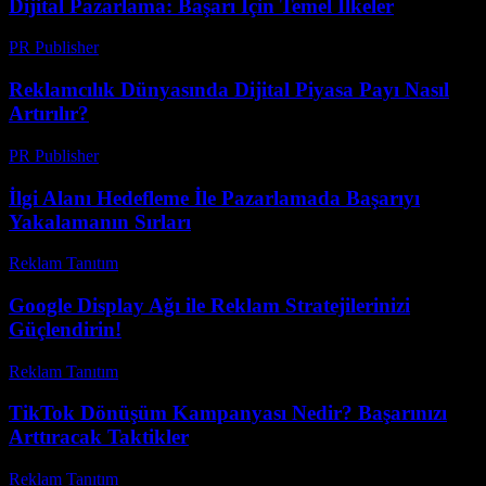
Dijital Pazarlama: Başarı İçin Temel İlkeler
PR Publisher
-
Şubat 21, 2026
Reklamcılık Dünyasında Dijital Piyasa Payı Nasıl
Artırılır?
PR Publisher
-
Şubat 23, 2026
İlgi Alanı Hedefleme İle Pazarlamada Başarıyı
Yakalamanın Sırları
Reklam Tanıtım
-
Mart 31, 2026
Google Display Ağı ile Reklam Stratejilerinizi
Güçlendirin!
Reklam Tanıtım
-
Temmuz 21, 2026
TikTok Dönüşüm Kampanyası Nedir? Başarınızı
Arttıracak Taktikler
Reklam Tanıtım
-
Temmuz 27, 2026