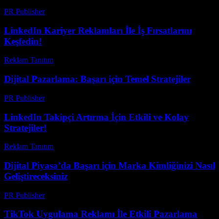
PR Publisher
-
Mart 8, 2026
LinkedIn Kariyer Reklamları İle İş Fırsatlarını
Keşfedin!
Reklam Tanıtım
-
Temmuz 2, 2026
Dijital Pazarlama: Başarı için Temel Stratejiler
PR Publisher
-
Şubat 15, 2026
LinkedIn Takipçi Artırma İçin Etkili ve Kolay
Stratejiler!
Reklam Tanıtım
-
Haziran 17, 2026
Dijital Piyasa’da Başarı için Marka Kimliğinizi Nasıl
Geliştireceksiniz
PR Publisher
-
Şubat 26, 2026
TikTok Uygulama Reklamı İle Etkili Pazarlama