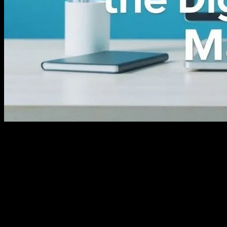
Giriş
Bugünün hızla değişen dijital dünyasında, işletmeler ve markalar,
hedeflerine ulaşmak ve pazar paylarını artırmak için etkili reklam ve
marka tasarım stratejilerine ihtiyaç duyarlar. Bu bağlamda, reklam ve
marka tasarımının dijital piyasada ne kadar önemli olduğunu ve nasıl
uygulayabileceğinizi inceleyeceğiz.
Reklamın Dijital Piyasada Rolü