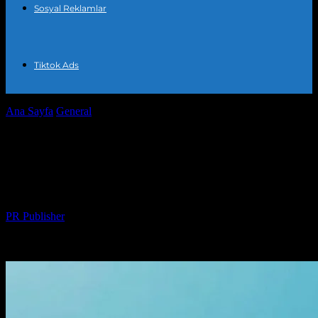
Sosyal Reklamlar
Tiktok Ads
Ana Sayfa
General
Dijital Piyasada Başarı için Reklam ve Marka
Tasarımının Önemi
Dijital Piyasada Başarı için Reklam ve
Marka Tasarımının Önemi
Yazar
PR Publisher
-
Şubat 21, 2026
246