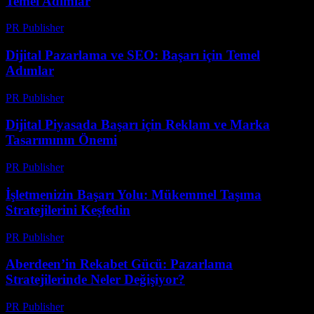
Temel Adımlar
PR Publisher
-
Şubat 16, 2026
Dijital Pazarlama ve SEO: Başarı için Temel
Adımlar
PR Publisher
-
Şubat 22, 2026
Dijital Piyasada Başarı için Reklam ve Marka
Tasarımının Önemi
PR Publisher
-
Şubat 21, 2026
İşletmenizin Başarı Yolu: Mükemmel Taşıma
Stratejilerini Keşfedin
PR Publisher
-
Mart 14, 2026
Aberdeen’in Rekabet Gücü: Pazarlama
Stratejilerinde Neler Değişiyor?
PR Publisher
-
Mart 23, 2026