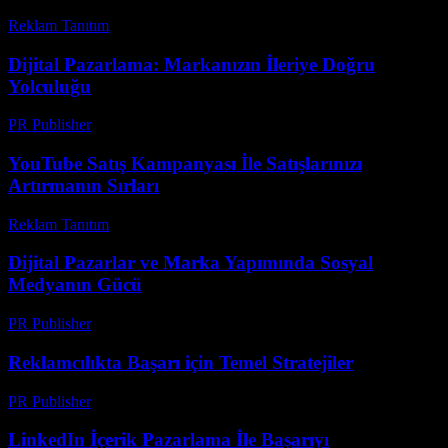
Reklam Tanıtım
-
Haziran 13, 2026
Dijital Pazarlama: Markanızın İleriye Doğru
Yolculuğu
PR Publisher
-
Şubat 16, 2026
YouTube Satış Kampanyası İle Satışlarınızı
Artırmanın Sırları
Reklam Tanıtım
-
Mayıs 19, 2026
Dijital Pazarlar ve Marka Yapımında Sosyal
Medyanın Gücü
PR Publisher
-
Şubat 27, 2026
Reklamcılıkta Başarı için Temel Stratejiler
PR Publisher
-
Şubat 26, 2026
LinkedIn İçerik Pazarlama İle Başarıyı