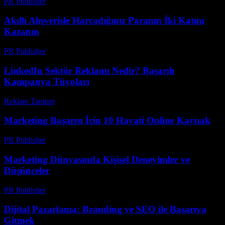
PR Publisher
-
Şubat 24, 2026
Akıllı Alışverişle Harcadığınız Paranın İki Katını
Kazanın
PR Publisher
-
Mart 11, 2026
LinkedIn Sektör Reklamı Nedir? Başarılı
Kampanya Tüyoları
Reklam Tanıtım
-
Haziran 2, 2026
Marketing Başarısı İçin 10 Hayati Online Kaynak
PR Publisher
-
Mart 14, 2026
Marketing Dünyasında Kişisel Deneyimler ve
Düşünceler
PR Publisher
-
Mart 7, 2026
Dijital Pazarlama: Branding ve SEO ile Başarıya
Gitmek