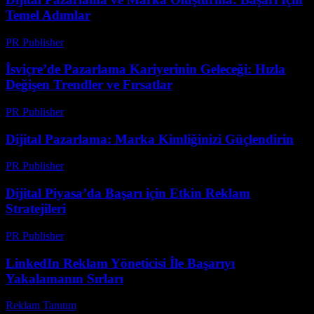
Temel Adımlar
PR Publisher
-
Şubat 16, 2026
İsviçre’de Pazarlama Kariyerinin Geleceği: Hızla
Değişen Trendler ve Fırsatlar
PR Publisher
-
Mart 23, 2026
Dijital Pazarlama: Marka Kimliğinizi Güçlendirin
PR Publisher
-
Şubat 22, 2026
Dijital Piyasa’da Başarı için Etkin Reklam
Stratejileri
PR Publisher
-
Şubat 16, 2026
LinkedIn Reklam Yöneticisi İle Başarıyı
Yakalamanın Sırları
Reklam Tanıtım
-
Temmuz 20, 2026