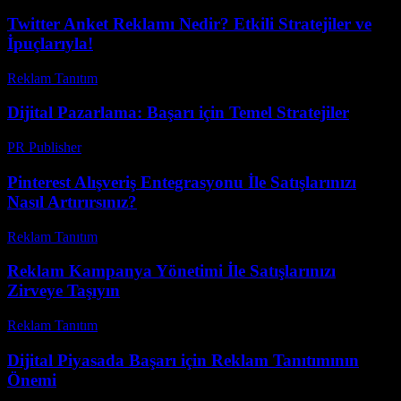
Twitter Anket Reklamı Nedir? Etkili Stratejiler ve
İpuçlarıyla!
Reklam Tanıtım
-
Temmuz 29, 2026
Dijital Pazarlama: Başarı için Temel Stratejiler
PR Publisher
-
Şubat 22, 2026
Pinterest Alışveriş Entegrasyonu İle Satışlarınızı
Nasıl Artırırsınız?
Reklam Tanıtım
-
Temmuz 22, 2026
Reklam Kampanya Yönetimi İle Satışlarınızı
Zirveye Taşıyın
Reklam Tanıtım
-
Haziran 2, 2026
Dijital Piyasada Başarı için Reklam Tanıtımının
Önemi