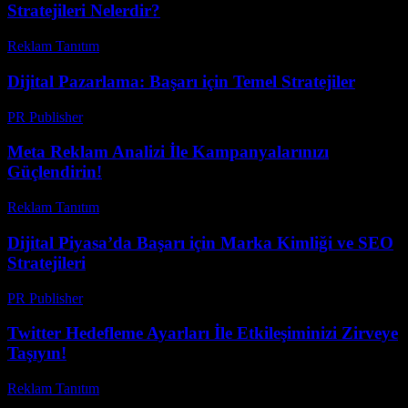
Stratejileri Nelerdir?
Reklam Tanıtım
-
Mayıs 27, 2026
Dijital Pazarlama: Başarı için Temel Stratejiler
PR Publisher
-
Şubat 20, 2026
Meta Reklam Analizi İle Kampanyalarınızı
Güçlendirin!
Reklam Tanıtım
-
Ağustos 4, 2026
Dijital Piyasa’da Başarı için Marka Kimliği ve SEO
Stratejileri
PR Publisher
-
Şubat 28, 2026
Twitter Hedefleme Ayarları İle Etkileşiminizi Zirveye
Taşıyın!
Reklam Tanıtım
-
Temmuz 8, 2026