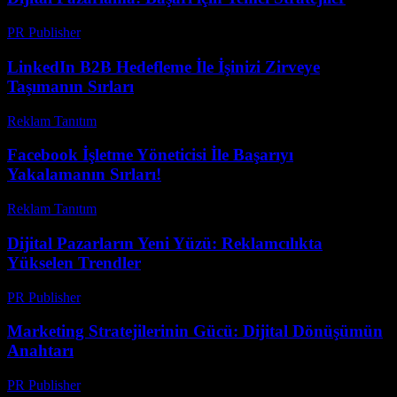
PR Publisher
-
Şubat 27, 2026
LinkedIn B2B Hedefleme İle İşinizi Zirveye
Taşımanın Sırları
Reklam Tanıtım
-
Haziran 16, 2026
Facebook İşletme Yöneticisi İle Başarıyı
Yakalamanın Sırları!
Reklam Tanıtım
-
Ağustos 5, 2026
Dijital Pazarların Yeni Yüzü: Reklamcılıkta
Yükselen Trendler
PR Publisher
-
Şubat 21, 2026
Marketing Stratejilerinin Gücü: Dijital Dönüşümün
Anahtarı
PR Publisher
-
Şubat 21, 2026