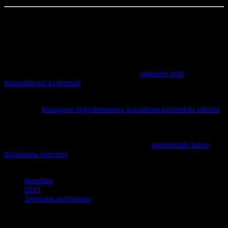
Yazar Hakkında:
Ben, Ayşe Kaya. 20 yıldır marketing sektöründe
çalışıyorum. Bu süreçte birçok hatayı yaptım, birçok başarıya imza
attım. Bu makale, benim deneyimlerimden ve hatalarımdan
öğrendiklerimden bahsediyor.
Moda sektöründeki mücadele ve stratejilerin dijital pazarlama
açısından nasıl şekillendiğini anlamak için
sektörün gizli
dinamiklerini keşfetmek
faydalı olacaktır.
Dijital pazarlama stratejilerinizi güçlendirmek ve markanızı güvenilir
kılmak için
Instagram doğrulamasının pazarlama üzerindeki etkisini
keşfetmenizi öneririz.
Dijital pazarlama ve sosyal medya stratejilerinizde doğruluk ve
güvenilirlik kritik öneme sahiptir; bu nedenle,
günümüzde haber
doğrulama süreçleri
hakkında detaylı bilgi edinmek faydalı olacaktır.
Etiketler
branding
SEO
Telegram doğrulama