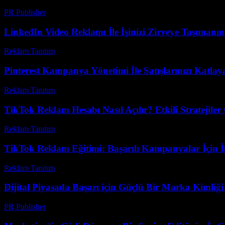
PR Publisher
-
Mart 23, 2026
LinkedIn Video Reklamı İle İşinizi Zirveye Taşımanın 
Reklam Tanıtım
-
Temmuz 17, 2026
Pinterest Kampanya Yönetimi İle Satışlarınızı Katlay
Reklam Tanıtım
-
Mart 31, 2026
TikTok Reklam Hesabı Nasıl Açılır? Etkili Stratejiler 
Reklam Tanıtım
-
Haziran 5, 2026
TikTok Reklam Eğitimi: Başarılı Kampanyalar İçin İ
Reklam Tanıtım
-
Mart 31, 2026
Dijital Piyasada Başarı için Güçlü Bir Marka Kimliği
PR Publisher
-
Şubat 21, 2026