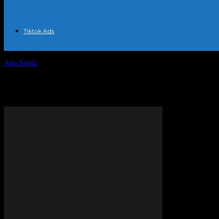
Tiktok Ads
Ana Sayfa
Etiketler
Facebook reklam süresi
Etiket: Facebook reklam süresi