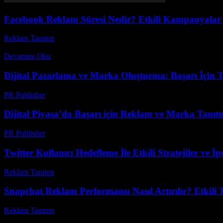
Facebook Reklam Süresi Nedir? Etkili Kampanyalar İ
Reklam Tanıtım
-
Ağustos 4, 2026
Facebook reklam süresi hakkında hiç merak ettiniz mi? Günümüzde dij
Devamını Oku
Dijital Pazarlama ve Marka Oluşturma: Başarı İçin 
PR Publisher
-
Şubat 16, 2026
Dijital Piyasa’da Başarı için Reklam ve Marka Tanıt
PR Publisher
-
Mart 6, 2026
Twitter Kullanıcı Hedefleme İle Etkili Stratejiler ve İp
Reklam Tanıtım
-
Mart 31, 2026
Snapchat Reklam Performansı Nasıl Artırılır? Etkili T
Reklam Tanıtım
-
Ağustos 2, 2026