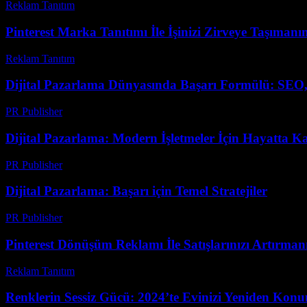
Reklam Tanıtım
-
Temmuz 23, 2026
Pinterest Marka Tanıtımı İle İşinizi Zirveye Taşımanın
Reklam Tanıtım
-
Temmuz 3, 2026
Dijital Pazarlama Dünyasında Başarı Formülü: SEO
PR Publisher
-
Şubat 18, 2026
Dijital Pazarlama: Modern İşletmeler İçin Hayatta Ka
PR Publisher
-
Şubat 16, 2026
Dijital Pazarlama: Başarı için Temel Stratejiler
PR Publisher
-
Şubat 17, 2026
Pinterest Dönüşüm Reklamı İle Satışlarınızı Artırmanı
Reklam Tanıtım
-
Mart 31, 2026
Renklerin Sessiz Gücü: 2024’te Evinizi Yeniden Kon