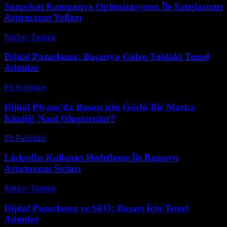
Snapchat Kampanya Optimizasyonu İle Satışlarınızı
Artırmanın Yolları
Reklam Tanıtım
-
Temmuz 18, 2026
Dijital Pazarlama: Başarıya Giden Yoldaki Temel
Adımlar
PR Publisher
-
Şubat 16, 2026
Dijital Piyasa’da Başarı için Güçlü Bir Marka
Kimliği Nasıl Oluşturulur?
PR Publisher
-
Şubat 19, 2026
LinkedIn Kullanıcı Hedefleme İle Başarıyı
Artırmanın Sırları
Reklam Tanıtım
-
Temmuz 19, 2026
Dijital Pazarlama ve SEO: Başarı İçin Temel
Adımlar