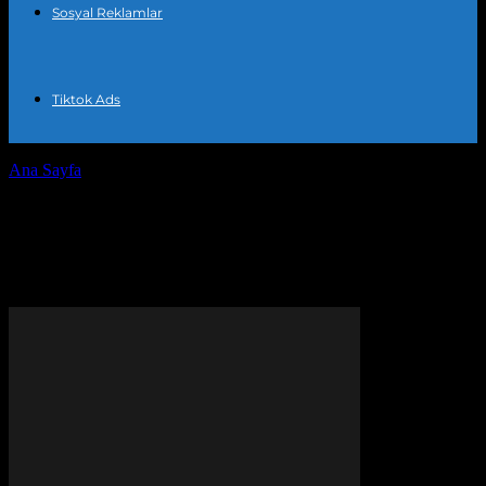
Sosyal Reklamlar
Tiktok Ads
Ana Sayfa
Etiketler
Instagram mağaza reklamı
Etiket: Instagram mağaza
reklamı