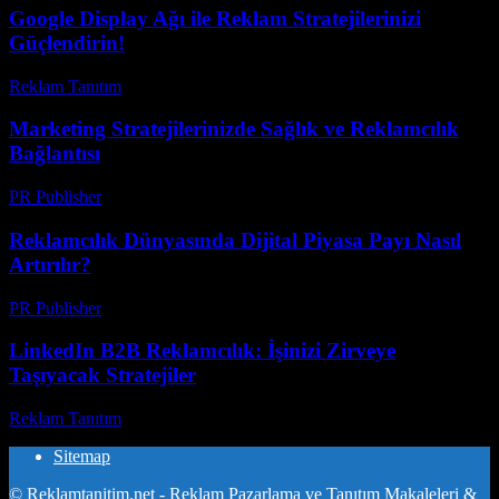
Google Display Ağı ile Reklam Stratejilerinizi
Güçlendirin!
Reklam Tanıtım
-
Temmuz 21, 2026
Marketing Stratejilerinizde Sağlık ve Reklamcılık
Bağlantısı
PR Publisher
-
Şubat 22, 2026
Reklamcılık Dünyasında Dijital Piyasa Payı Nasıl
Artırılır?
PR Publisher
-
Şubat 23, 2026
LinkedIn B2B Reklamcılık: İşinizi Zirveye
Taşıyacak Stratejiler
Reklam Tanıtım
-
Mayıs 19, 2026
Sitemap
© Reklamtanitim.net - Reklam Pazarlama ve Tanıtım Makaleleri &