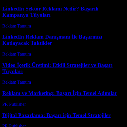
LinkedIn Sektör Reklamı Nedir? Başarılı
Kampanya Tüyoları
Reklam Tanıtım
-
Haziran 2, 2026
LinkedIn Reklam Danışmanı İle Başarınızı
Katlayacak Taktikler
Reklam Tanıtım
-
Nisan 24, 2026
Video İçerik Üretimi: Etkili Stratejiler ve Başarı
Tüyoları
Reklam Tanıtım
-
Nisan 13, 2026
Reklam ve Marketing: Başarı İçin Temel Adımlar
PR Publisher
-
Şubat 16, 2026
Dijital Pazarlama: Başarı için Temel Stratejiler
PR Publisher
-
Şubat 16, 2026