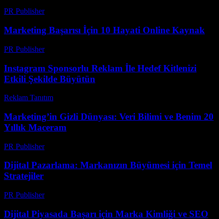
PR Publisher
-
Şubat 28, 2026
Marketing Başarısı İçin 10 Hayati Online Kaynak
PR Publisher
-
Mart 14, 2026
Instagram Sponsorlu Reklam İle Hedef Kitlenizi
Etkili Şekilde Büyütün
Reklam Tanıtım
-
Haziran 5, 2026
Marketing’in Gizli Dünyası: Veri Bilimi ve Benim 20
Yıllık Maceram
PR Publisher
-
Mart 7, 2026
Dijital Pazarlama: Markanızın Büyümesi için Temel
Stratejiler
PR Publisher
-
Şubat 17, 2026
Dijital Piyasada Başarı için Marka Kimliği ve SEO