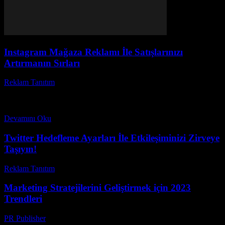
Instagram Mağaza Reklamı İle Satışlarınızı
Artırmanın Sırları
Reklam Tanıtım
-
Haziran 19, 2026
Instagram mağaza reklamı yapmak, günümüzde e-ticaret dünyasının
en popüler stratejilerinden biri haline geldi. Peki, sizce Instagram
mağaza reklamı nasıl etkili kullanılır? Sosyal medya devrimi...
Devamını Oku
Twitter Hedefleme Ayarları İle Etkileşiminizi Zirveye
Taşıyın!
Reklam Tanıtım
-
Temmuz 8, 2026
Marketing Stratejilerini Geliştirmek için 2023
Trendleri
PR Publisher
-
Şubat 22, 2026