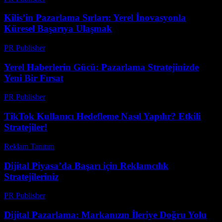
Kilis’in Pazarlama Sırları: Yerel İnovasyonla
Küresel Başarıya Ulaşmak
PR Publisher
-
Mart 22, 2026
Yerel Haberlerin Gücü: Pazarlama Stratejinizde
Yeni Bir Fırsat
PR Publisher
-
Mart 12, 2026
TikTok Kullanıcı Hedefleme Nasıl Yapılır? Etkili
Stratejiler!
Reklam Tanıtım
-
Nisan 25, 2026
Dijital Piyasa’da Başarı için Reklamcılık
Stratejileriniz
PR Publisher
-
Şubat 23, 2026
Dijital Pazarlama: Markanızın İleriye Doğru Yolu