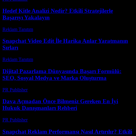
Hedef Kitle Analizi Nedir? Etkili Stratejilerle
Başarıyı Yakalayın
Reklam Tanıtım
-
Haziran 17, 2026
Snapchat Video Edit İle Harika Anlar Yaratmanın
Sırları
Reklam Tanıtım
-
Haziran 30, 2026
Dijital Pazarlama Dünyasında Başarı Formülü:
SEO, Sosyal Medya ve Marka Oluşturma
PR Publisher
-
Şubat 18, 2026
Dava Açmadan Önce Bilmeniz Gereken En İyi
Hukuk Danışmanları Rehberi
PR Publisher
-
Temmuz 7, 2026
Snapchat Reklam Performansı Nasıl Artırılır? Etkili