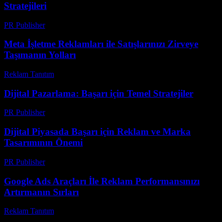
Stratejileri
PR Publisher
-
Şubat 16, 2026
Meta İşletme Reklamları ile Satışlarınızı Zirveye
Taşımanın Yolları
Reklam Tanıtım
-
Temmuz 23, 2026
Dijital Pazarlama: Başarı için Temel Stratejiler
PR Publisher
-
Şubat 17, 2026
Dijital Piyasada Başarı için Reklam ve Marka
Tasarımının Önemi
PR Publisher
-
Şubat 21, 2026
Google Ads Araçları İle Reklam Performansınızı
Artırmanın Sırları
Reklam Tanıtım
-
Temmuz 21, 2026