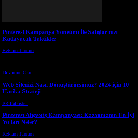
Pinterest Kampanya Yönetimi İle Satışlarınızı
Katlayacak Taktikler
Reklam Tanıtım
-
Mart 31, 2026
Pinterest kampanya yönetimi, dijital pazarlama dünyasında hızla
yükselen ve markaların hedef kitlelerine etkili ulaşmasını sağlayan
güçlü bir stratejidir. Peki, siz Pinterest reklam kampanyaları nasıl...
Devamını Oku
Web Sitenizi Nasıl Dönüştürürsünüz? 2024 için 10
Harika Strateji
PR Publisher
-
Mart 14, 2026
Pinterest Alışveriş Kampanyası: Kazanmanın En İyi
Yolları Neler?
Reklam Tanıtım
-
Temmuz 7, 2026