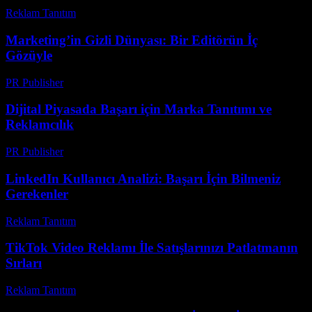
Reklam Tanıtım
-
Haziran 24, 2026
Marketing’in Gizli Dünyası: Bir Editörün İç
Gözüyle
PR Publisher
-
Mart 7, 2026
Dijital Piyasada Başarı için Marka Tanıtımı ve
Reklamcılık
PR Publisher
-
Şubat 28, 2026
LinkedIn Kullanıcı Analizi: Başarı İçin Bilmeniz
Gerekenler
Reklam Tanıtım
-
Mayıs 31, 2026
TikTok Video Reklamı İle Satışlarınızı Patlatmanın
Sırları
Reklam Tanıtım
-
Temmuz 13, 2026