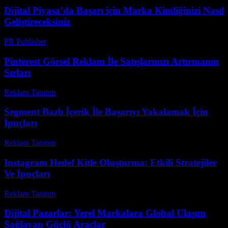
Dijital Piyasa’da Başarı için Marka Kimliğinizi Nasıl
Geliştireceksiniz
PR Publisher
-
Şubat 26, 2026
Pinterest Görsel Reklam İle Satışlarınızı Artırmanın
Sırları
Reklam Tanıtım
-
Mayıs 28, 2026
Segment Bazlı İçerik İle Başarıyı Yakalamak İçin
İpuçları
Reklam Tanıtım
-
Kasım 15, 2025
Instagram Hedef Kitle Oluşturma: Etkili Stratejiler
Ve İpuçları
Reklam Tanıtım
-
Temmuz 3, 2026
Dijital Pazarlar: Yerel Markalara Global Ulaşım
Sağlayan Güçlü Araçlar