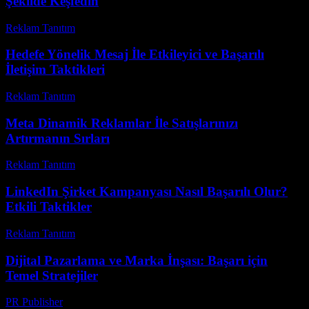
Şekilde Keşfedin
Reklam Tanıtım
-
Nisan 30, 2026
Hedefe Yönelik Mesaj İle Etkileyici ve Başarılı
İletişim Taktikleri
Reklam Tanıtım
-
Mart 31, 2026
Meta Dinamik Reklamlar İle Satışlarınızı
Artırmanın Sırları
Reklam Tanıtım
-
Mart 7, 2026
LinkedIn Şirket Kampanyası Nasıl Başarılı Olur?
Etkili Taktikler
Reklam Tanıtım
-
Nisan 5, 2026
Dijital Pazarlama ve Marka İnşası: Başarı için
Temel Stratejiler
PR Publisher
-
Şubat 28, 2026