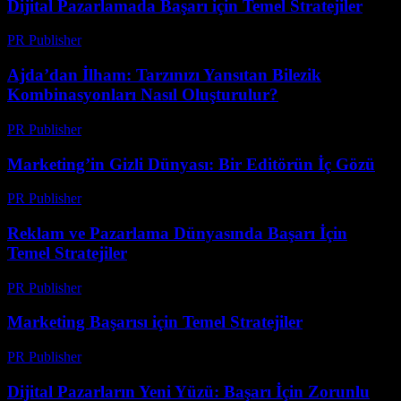
Dijital Pazarlamada Başarı için Temel Stratejiler
PR Publisher
-
Şubat 28, 2026
Ajda’dan İlham: Tarzınızı Yansıtan Bilezik
Kombinasyonları Nasıl Oluşturulur?
PR Publisher
-
Mart 23, 2026
Marketing’in Gizli Dünyası: Bir Editörün İç Gözü
PR Publisher
-
Mart 7, 2026
Reklam ve Pazarlama Dünyasında Başarı İçin
Temel Stratejiler
PR Publisher
-
Şubat 21, 2026
Marketing Başarısı için Temel Stratejiler
PR Publisher
-
Şubat 19, 2026
Dijital Pazarların Yeni Yüzü: Başarı İçin Zorunlu