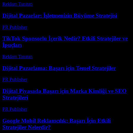
Reklam Tanıtım
-
Haziran 24, 2026
Dijital Pazarlar: İşletmenizin Büyüme Stratejisi
PR Publisher
-
Şubat 14, 2026
TikTok Sponsorlu İçerik Nedir? Etkili Stratejiler ve
İpuçları
Reklam Tanıtım
-
Temmuz 18, 2026
Dijital Pazarlama: Başarı için Temel Stratejiler
PR Publisher
-
Şubat 28, 2026
Dijital Piyasada Başarı için Marka Kimliği ve SEO
Stratejileri
PR Publisher
-
Şubat 16, 2026
Google Mobil Reklamcılık: Başarı İçin Etkili
Stratejiler Nelerdir?