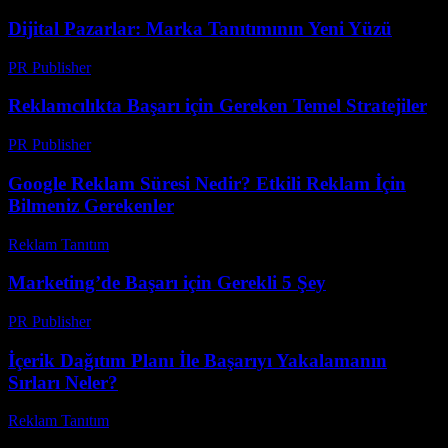
Dijital Pazarlar: Marka Tanıtımının Yeni Yüzü
PR Publisher
-
Şubat 19, 2026
Reklamcılıkta Başarı için Gereken Temel Stratejiler
PR Publisher
-
Şubat 19, 2026
Google Reklam Süresi Nedir? Etkili Reklam İçin
Bilmeniz Gerekenler
Reklam Tanıtım
-
Haziran 12, 2026
Marketing’de Başarı için Gerekli 5 Şey
PR Publisher
-
Mart 8, 2026
İçerik Dağıtım Planı İle Başarıyı Yakalamanın
Sırları Neler?
Reklam Tanıtım
-
Temmuz 15, 2026