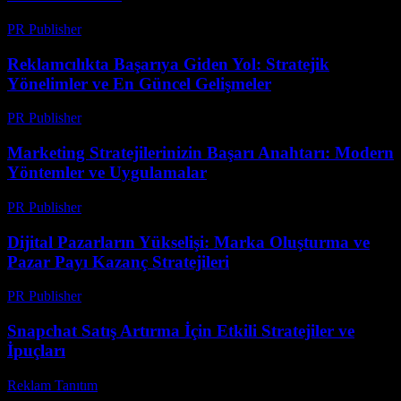
PR Publisher
-
Mart 7, 2026
Reklamcılıkta Başarıya Giden Yol: Stratejik
Yönelimler ve En Güncel Gelişmeler
PR Publisher
-
Şubat 17, 2026
Marketing Stratejilerinizin Başarı Anahtarı: Modern
Yöntemler ve Uygulamalar
PR Publisher
-
Şubat 28, 2026
Dijital Pazarların Yükselişi: Marka Oluşturma ve
Pazar Payı Kazanç Stratejileri
PR Publisher
-
Şubat 25, 2026
Snapchat Satış Artırma İçin Etkili Stratejiler ve
İpuçları
Reklam Tanıtım
-
Temmuz 9, 2026