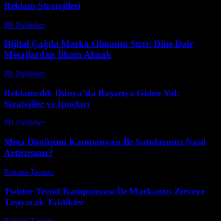
Reklam Stratejileri
PR Publisher
-
Mart 1, 2026
Dijital Çağda Marka Olmanın Sırrı: Dine Dair
Mesajlardan İlham Almak
PR Publisher
-
Mart 22, 2026
Reklamcılık Dünya’da Başarıya Giden Yol:
Stratejiler ve İpuçları
PR Publisher
-
Şubat 22, 2026
Meta Dönüşüm Kampanyası İle Satışlarınızı Nasıl
Artırırsınız?
Reklam Tanıtım
-
Haziran 17, 2026
Twitter Trend Kampanyası İle Markanızı Zirveye
Taşıyacak Taktikler
Reklam Tanıtım
-
Haziran 22, 2026