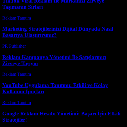
TikTok Viral Reklam İle Markanızı Zirveye
Taşımanın Sırları
Reklam Tanıtım
-
Temmuz 5, 2026
Marketing Stratejilerinizi Dijital Dünyada Nasıl
Başarıya Ulaştırırsınız?
PR Publisher
-
Şubat 17, 2026
Reklam Kampanya Yönetimi İle Satışlarınızı
Zirveye Taşıyın
Reklam Tanıtım
-
Haziran 2, 2026
YouTube Uygulama Tanıtımı: Etkili ve Kolay
Kullanım İpuçları
Reklam Tanıtım
-
Ağustos 1, 2026
Google Reklam Hesabı Yönetimi: Başarı İçin Etkili
Stratejiler!