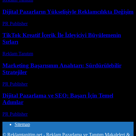
Dijital Pazarların Yükselişiyle Reklamcılıkta Değişim
PR Publisher
-
Şubat 23, 2026
TikTok Kreatif İçerik İle İzleyiciyi Büyülemenin
Sırları
Reklam Tanıtım
-
Mart 31, 2026
Marketing Başarısının Anahtarı: Sürdürülebilir
Stratejiler
PR Publisher
-
Şubat 20, 2026
Dijital Pazarlama ve SEO: Başarı İçin Temel
Adımlar
PR Publisher
-
Şubat 19, 2026
Sitemap
© Reklamtanitim.net - Reklam Pazarlama ve Tanıtım Makaleleri &