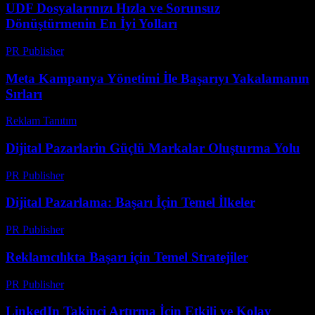
UDF Dosyalarınızı Hızla ve Sorunsuz
Dönüştürmenin En İyi Yolları
PR Publisher
-
Nisan 14, 2026
Meta Kampanya Yönetimi İle Başarıyı Yakalamanın
Sırları
Reklam Tanıtım
-
Nisan 23, 2026
Dijital Pazarlarin Güçlü Markalar Oluşturma Yolu
PR Publisher
-
Şubat 25, 2026
Dijital Pazarlama: Başarı İçin Temel İlkeler
PR Publisher
-
Şubat 21, 2026
Reklamcılıkta Başarı için Temel Stratejiler
PR Publisher
-
Şubat 25, 2026
LinkedIn Takipçi Artırma İçin Etkili ve Kolay