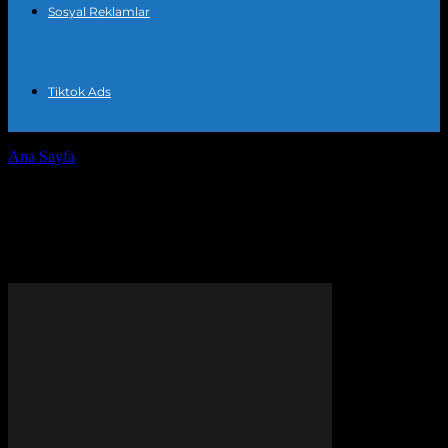
Sosyal Reklamlar
Tiktok Ads
Ana Sayfa
Etiketler
Online satış artırma yöntemleri
Etiket: online satış artırma
yöntemleri