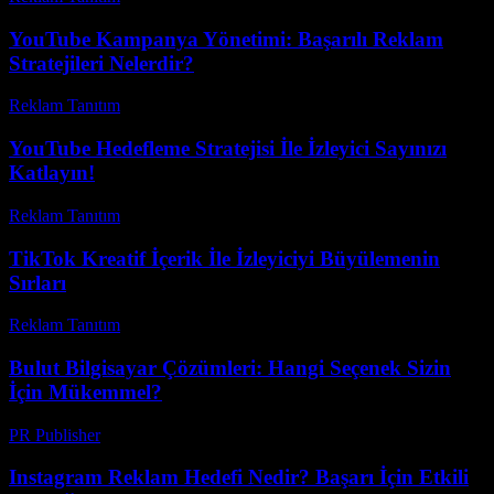
YouTube Kampanya Yönetimi: Başarılı Reklam
Stratejileri Nelerdir?
Reklam Tanıtım
-
Mart 31, 2026
YouTube Hedefleme Stratejisi İle İzleyici Sayınızı
Katlayın!
Reklam Tanıtım
-
Temmuz 25, 2026
TikTok Kreatif İçerik İle İzleyiciyi Büyülemenin
Sırları
Reklam Tanıtım
-
Mart 31, 2026
Bulut Bilgisayar Çözümleri: Hangi Seçenek Sizin
İçin Mükemmel?
PR Publisher
-
Mart 11, 2026
Instagram Reklam Hedefi Nedir? Başarı İçin Etkili