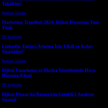
Taktikler!
Reklam Tanıtım
-
Mayıs 13, 2026
Marketing Trendleri 2024: Dijital Piyasanın Yeni
Yüzü
PR Publisher
-
Şubat 24, 2026
LinkedIn Takipçi Artırma İçin Etkili ve Kolay
Stratejiler!
Reklam Tanıtım
-
Haziran 17, 2026
Dijital Pazarlama ve Marka Yönetiminde Hava
Durumu Etkisi
PR Publisher
-
Şubat 19, 2026
Dijital Piyasa’da Başarı için Gerekli 5 Anahtar
Strateji