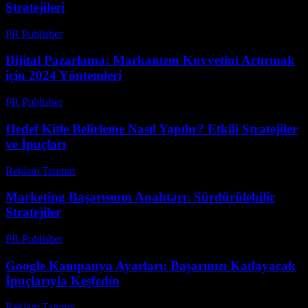
Stratejileri
PR Publisher
-
Şubat 16, 2026
Dijital Pazarlama: Markanızın Kuvvetini Artırmak
için 2024 Yöntemleri
PR Publisher
-
Şubat 20, 2026
Hedef Kitle Belirleme Nasıl Yapılır? Etkili Stratejiler
ve İpuçları
Reklam Tanıtım
-
Temmuz 11, 2026
Marketing Başarısının Anahtarı: Sürdürülebilir
Stratejiler
PR Publisher
-
Şubat 20, 2026
Google Kampanya Ayarları: Başarınızı Katlayacak
İpuçlarıyla Keşfedin
Reklam Tanıtım
-
Temmuz 23, 2026