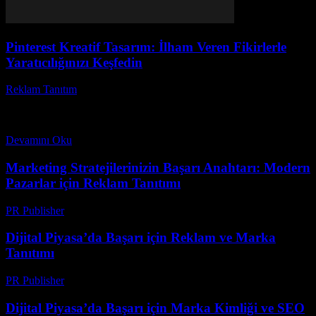
Pinterest Kreatif Tasarım: İlham Veren Fikirlerle
Yaratıcılığınızı Keşfedin
Reklam Tanıtım
-
Temmuz 30, 2026
Pinterest kreatif tasarım dünyasında büyük bir devrim yaratıyor. Siz
hiç Pinterest tasarım fikirleri ile kendi projelerinizi nasıl daha
etkileyici hale getirebilirsiniz diye düşündünüz mü?...
Devamını Oku
Marketing Stratejilerinizin Başarı Anahtarı: Modern
Pazarlar için Reklam Tanıtımı
PR Publisher
-
Şubat 22, 2026
Dijital Piyasa’da Başarı için Reklam ve Marka
Tanıtımı
PR Publisher
-
Mart 6, 2026
Dijital Piyasa’da Başarı için Marka Kimliği ve SEO