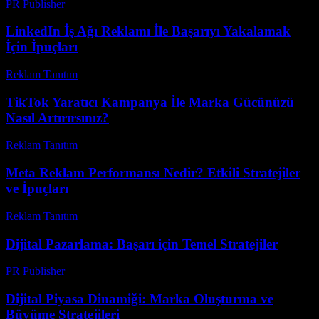
PR Publisher
-
Şubat 20, 2026
LinkedIn İş Ağı Reklamı İle Başarıyı Yakalamak
İçin İpuçları
Reklam Tanıtım
-
Mart 31, 2026
TikTok Yaratıcı Kampanya İle Marka Gücünüzü
Nasıl Artırırsınız?
Reklam Tanıtım
-
Nisan 29, 2026
Meta Reklam Performansı Nedir? Etkili Stratejiler
ve İpuçları
Reklam Tanıtım
-
Mayıs 12, 2026
Dijital Pazarlama: Başarı için Temel Stratejiler
PR Publisher
-
Şubat 20, 2026
Dijital Piyasa Dinamiği: Marka Oluşturma ve
Büyüme Stratejileri