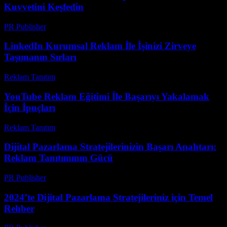
Kuvvetini Keşfedin
PR Publisher
-
Şubat 28, 2026
LinkedIn Kurumsal Reklam İle İşinizi Zirveye
Taşımanın Sırları
Reklam Tanıtım
-
Ağustos 2, 2026
YouTube Reklam Eğitimi İle Başarıyı Yakalamak
İçin İpuçları
Reklam Tanıtım
-
Mart 18, 2026
Dijital Pazarlama Stratejilerinizin Başarı Anahtarı:
Reklam Tanıtımının Gücü
PR Publisher
-
Şubat 24, 2026
2024’te Dijital Pazarlama Stratejileriniz için Temel
Rehber