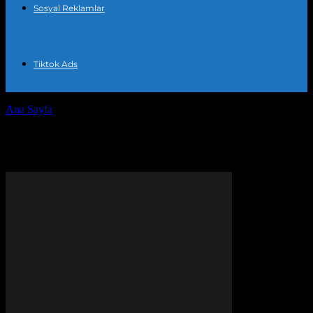
Sosyal Reklamlar
Tiktok Ads
Ana Sayfa
Etiketler
Pinterest sanat tasarımı
Etiket: Pinterest sanat tasarımı