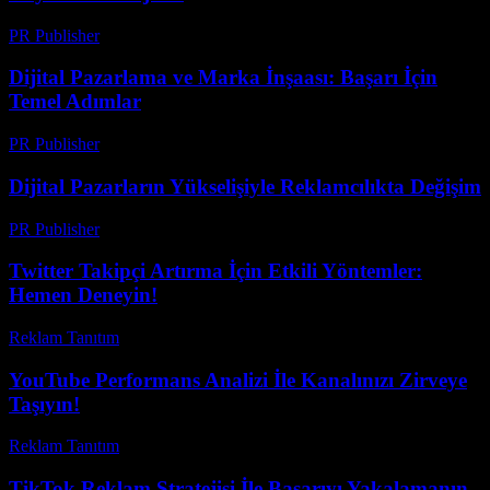
PR Publisher
-
Şubat 21, 2026
Dijital Pazarlama ve Marka İnşaası: Başarı İçin
Temel Adımlar
PR Publisher
-
Şubat 14, 2026
Dijital Pazarların Yükselişiyle Reklamcılıkta Değişim
PR Publisher
-
Şubat 22, 2026
Twitter Takipçi Artırma İçin Etkili Yöntemler:
Hemen Deneyin!
Reklam Tanıtım
-
Haziran 30, 2026
YouTube Performans Analizi İle Kanalınızı Zirveye
Taşıyın!
Reklam Tanıtım
-
Temmuz 13, 2026
TikTok Reklam Stratejisi İle Başarıyı Yakalamanın