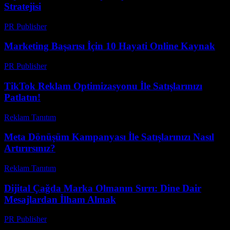
Stratejisi
PR Publisher
-
Şubat 24, 2026
Marketing Başarısı İçin 10 Hayati Online Kaynak
PR Publisher
-
Mart 14, 2026
TikTok Reklam Optimizasyonu İle Satışlarınızı
Patlatın!
Reklam Tanıtım
-
Ağustos 8, 2026
Meta Dönüşüm Kampanyası İle Satışlarınızı Nasıl
Artırırsınız?
Reklam Tanıtım
-
Haziran 17, 2026
Dijital Çağda Marka Olmanın Sırrı: Dine Dair
Mesajlardan İlham Almak
PR Publisher
-
Mart 22, 2026