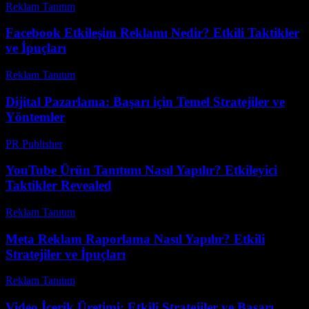
Reklam Tanıtım
-
Mart 31, 2026
Facebook Etkileşim Reklamı Nedir? Etkili Taktikler
ve İpuçları
Reklam Tanıtım
-
Haziran 11, 2026
Dijital Pazarlama: Başarı için Temel Stratejiler ve
Yöntemler
PR Publisher
-
Şubat 24, 2026
YouTube Ürün Tanıtımı Nasıl Yapılır? Etkileyici
Taktikler Revealed
Reklam Tanıtım
-
Mart 30, 2026
Meta Reklam Raporlama Nasıl Yapılır? Etkili
Stratejiler ve İpuçları
Reklam Tanıtım
-
Nisan 28, 2026
Video İçerik Üretimi: Etkili Stratejiler ve Başarı