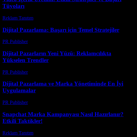
Tüyoları
Reklam Tanıtım
-
Nisan 13, 2026
Dijital Pazarlama: Başarı için Temel Stratejiler
PR Publisher
-
Şubat 17, 2026
Dijital Pazarların Yeni Yüzü: Reklamcılıkta
Yükselen Trendler
PR Publisher
-
Şubat 21, 2026
Dijital Pazarlama ve Marka Yönetiminde En İyi
Uygulamalar
PR Publisher
-
Şubat 20, 2026
Snapchat Marka Kampanyası Nasıl Hazırlanır?
Etkili Taktikler!
Reklam Tanıtım
-
Mart 31, 2026