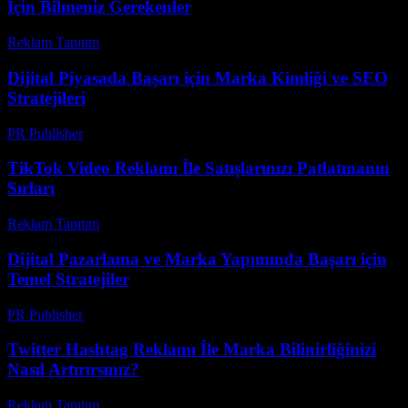
İçin Bilmeniz Gerekenler
Reklam Tanıtım
-
Mart 31, 2026
Dijital Piyasada Başarı için Marka Kimliği ve SEO
Stratejileri
PR Publisher
-
Şubat 16, 2026
TikTok Video Reklamı İle Satışlarınızı Patlatmanın
Sırları
Reklam Tanıtım
-
Temmuz 13, 2026
Dijital Pazarlama ve Marka Yapımında Başarı için
Temel Stratejiler
PR Publisher
-
Şubat 20, 2026
Twitter Hashtag Reklamı İle Marka Bilinirliğinizi
Nasıl Artırırsınız?
Reklam Tanıtım
-
Temmuz 21, 2026