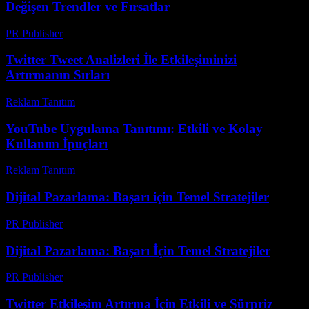
Değişen Trendler ve Fırsatlar
PR Publisher
-
Mart 23, 2026
Twitter Tweet Analizleri İle Etkileşiminizi
Artırmanın Sırları
Reklam Tanıtım
-
Temmuz 3, 2026
YouTube Uygulama Tanıtımı: Etkili ve Kolay
Kullanım İpuçları
Reklam Tanıtım
-
Ağustos 1, 2026
Dijital Pazarlama: Başarı için Temel Stratejiler
PR Publisher
-
Şubat 20, 2026
Dijital Pazarlama: Başarı İçin Temel Stratejiler
PR Publisher
-
Şubat 26, 2026
Twitter Etkileşim Artırma İçin Etkili ve Sürpriz