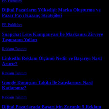
PR Publisher
-
Şubat 17, 2026
Dijital Pazarların Yükselişi: Marka Oluşturma ve
Pazar Payı Kazanç Stratejileri
PR Publisher
-
Şubat 25, 2026
Snapchat Lens Kampanyası İle Markanızı Zirveye
Taşımanın Yolları
Reklam Tanıtım
-
Ocak 22, 2026
LinkedIn Reklam Ölçümü Nedir ve Başarıyı Nasıl
Artırır?
Reklam Tanıtım
-
Mayıs 16, 2026
Google Dönüşüm Takibi İle Satışlarınızı Nasıl
Katlarsınız?
Reklam Tanıtım
-
Haziran 12, 2026
Dijital Pazarlarada Başarı için Zorunlu 5 Reklam