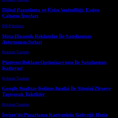
Dijital Pazarlama ve Ürün Verimliliği: Evden
Çalışma İpuçları
PR Publisher
-
Şubat 27, 2026
Meta Dinamik Reklamlar İle Satışlarınızı
Artırmanın Sırları
Reklam Tanıtım
-
Mart 7, 2026
Pinterest Reklam Optimizasyonu İle Satışlarınızı
Katlayın!
Reklam Tanıtım
-
Ağustos 6, 2026
Google Anahtar Kelime Analizi İle Sitenizi Zirveye
Taşıyacak Taktikler
Reklam Tanıtım
-
Temmuz 19, 2026
İsviçre’de Pazarlama Kariyerinin Geleceği: Hızla