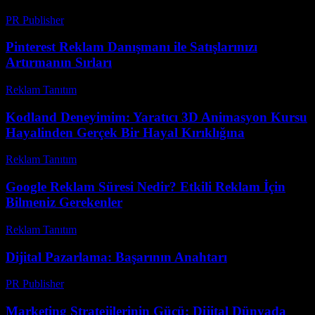
PR Publisher
-
Şubat 25, 2026
Pinterest Reklam Danışmanı ile Satışlarınızı
Artırmanın Sırları
Reklam Tanıtım
-
Temmuz 1, 2026
Kodland Deneyimim: Yaratıcı 3D Animasyon Kursu
Hayalinden Gerçek Bir Hayal Kırıklığına
Reklam Tanıtım
-
Ağustos 8, 2026
Google Reklam Süresi Nedir? Etkili Reklam İçin
Bilmeniz Gerekenler
Reklam Tanıtım
-
Haziran 12, 2026
Dijital Pazarlama: Başarının Anahtarı
PR Publisher
-
Şubat 19, 2026
Marketing Stratejilerinin Gücü: Dijital Dünyada