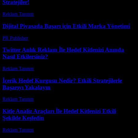
Stratejiler!
Reklam Tanıtım
-
Haziran 15, 2026
Dijital Piyasada Başarı için Etkili Marka Yönetimi
PR Publisher
-
Şubat 21, 2026
Twitter Anlık Reklam İle Hedef Kitlenizi Anında
Nasıl Etkilersiniz?
Reklam Tanıtım
-
Temmuz 18, 2026
İçerik Hedef Kurgusu Nedir? Etkili Stratejilerle
Başarıyı Yakalayın
Reklam Tanıtım
-
Temmuz 3, 2026
Kitle Analiz Araçları İle Hedef Kitlenizi Etkili
Şekilde Keşfedin
Reklam Tanıtım
-
Nisan 30, 2026