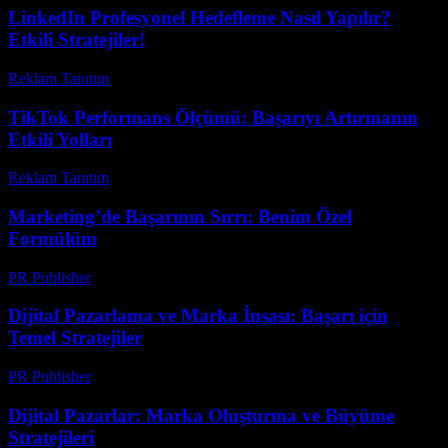
LinkedIn Profesyonel Hedefleme Nasıl Yapılır?
Etkili Stratejiler!
Reklam Tanıtım
-
Ağustos 4, 2026
TikTok Performans Ölçümü: Başarıyı Artırmanın
Etkili Yolları
Reklam Tanıtım
-
Mayıs 1, 2026
Marketing’de Başarının Sırrı: Benim Özel
Formülüm
PR Publisher
-
Mart 7, 2026
Dijital Pazarlama ve Marka İnşası: Başarı için
Temel Stratejiler
PR Publisher
-
Şubat 28, 2026
Dijital Pazarlar: Marka Oluşturma ve Büyüme
Stratejileri