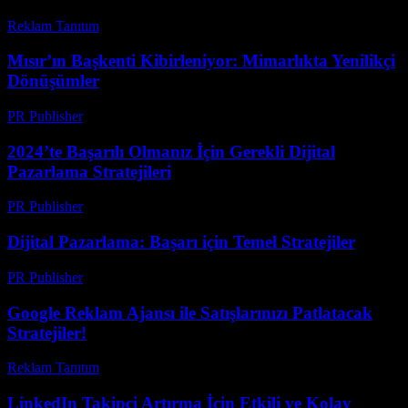
Reklam Tanıtım
-
Ağustos 4, 2026
Mısır’ın Başkenti Kibirleniyor: Mimarlıkta Yenilikçi
Dönüşümler
PR Publisher
-
Mart 23, 2026
2024’te Başarılı Olmanız İçin Gerekli Dijital
Pazarlama Stratejileri
PR Publisher
-
Şubat 24, 2026
Dijital Pazarlama: Başarı için Temel Stratejiler
PR Publisher
-
Şubat 18, 2026
Google Reklam Ajansı ile Satışlarınızı Patlatacak
Stratejiler!
Reklam Tanıtım
-
Mart 20, 2026
LinkedIn Takipçi Artırma İçin Etkili ve Kolay