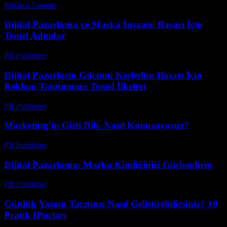
Reklam Tanıtım
-
Haziran 19, 2026
Dijital Pazarlama ve Marka İnşaası: Başarı İçin
Temel Adımlar
PR Publisher
-
Şubat 16, 2026
Dijital Pazarlarin Gücünü Keşfedin: Başarı İçin
Reklam Tanıtımının Temel İlkeleri
PR Publisher
-
Şubat 27, 2026
Marketing’in Gizli Dili: Nasıl Konuşuyoruz?
PR Publisher
-
Mart 7, 2026
Dijital Pazarlama: Marka Kimliğinizi Güçlendirin
PR Publisher
-
Şubat 22, 2026
Günlük Yaşam Tarzınızı Nasıl Geliştirebilirsiniz? 10
Pratik IPuçları