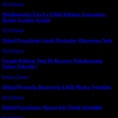
PR Publisher
-
Mart 14, 2026
Müslümanlar İçin En Etkili Reklam Zamanları:
İbadet Saatleri Analizi
PR Publisher
-
Mart 11, 2026
Dijital Pazarlarin Güçlü Markalar Oluşturma Yolu
PR Publisher
-
Şubat 25, 2026
Google Reklam Testi İle Başarıyı Yakalamanın
Sırları Nelerdir?
Reklam Tanıtım
-
Ağustos 1, 2026
Dijital Piyasada Başarı için Etkili Marka Yönetimi
PR Publisher
-
Şubat 21, 2026
Dijital Pazarlama: Başarı için Temel Stratejiler
PR Publisher
-
Şubat 27, 2026