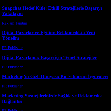
Snapchat Hedef Kitle: Etkili Stratejilerle Başarıyı
Yakalayın
Reklam Tanıtım
-
Ağustos 3, 2026
Dijital Pazarlar ve Eğitim: Reklamcılıkta Yeni
Yönelim
PR Publisher
-
Şubat 20, 2026
Dijital Pazarlama: Başarı için Temel Stratejiler
PR Publisher
-
Şubat 25, 2026
Marketing’in Gizli Dünyası: Bir Editörün İçgörüleri
PR Publisher
-
Mart 7, 2026
Marketing Stratejilerinizde Sağlık ve Reklamcılık
Bağlantısı
PR Publisher
-
Şubat 22, 2026