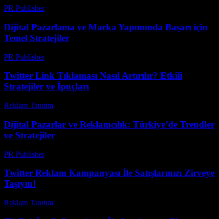
PR Publisher
-
Şubat 18, 2026
Dijital Pazarlama ve Marka Yapımında Başarı için
Temel Stratejiler
PR Publisher
-
Şubat 20, 2026
Twitter Link Tıklaması Nasıl Artırılır? Etkili
Stratejiler ve İpuçları
Reklam Tanıtım
-
Haziran 29, 2026
Dijital Pazarlar ve Reklamcılık: Türkiye’de Trendler
ve Stratejiler
PR Publisher
-
Şubat 20, 2026
Twitter Reklam Kampanyası İle Satışlarınızı Zirveye
Taşıyın!
Reklam Tanıtım
-
Temmuz 29, 2026