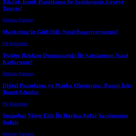
TikTok İçerik Pazarlama İle Satışlarınızı Zirveye
Taşıyın!
Reklam Tanıtım
-
Haziran 16, 2026
Marketing’in Gizli Dili: Nasıl Başarıyorsunuz?
PR Publisher
-
Mart 7, 2026
Twitter Reklam Danışmanlığı İle Satışlarınızı Nasıl
Katlarsınız?
Reklam Tanıtım
-
Nisan 1, 2026
Dijital Pazarlama ve Marka Oluşturma: Başarı İçin
Temel Adımlar
PR Publisher
-
Şubat 20, 2026
Snapchat Video Edit İle Harika Anlar Yaratmanın
Sırları
Reklam Tanıtım
-
Haziran 30, 2026