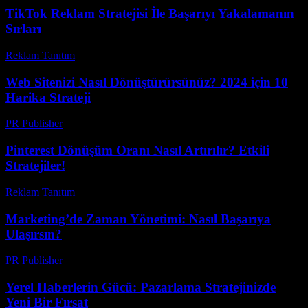
TikTok Reklam Stratejisi İle Başarıyı Yakalamanın
Sırları
Reklam Tanıtım
-
Haziran 27, 2026
Web Sitenizi Nasıl Dönüştürürsünüz? 2024 için 10
Harika Strateji
PR Publisher
-
Mart 14, 2026
Pinterest Dönüşüm Oranı Nasıl Artırılır? Etkili
Stratejiler!
Reklam Tanıtım
-
Mart 31, 2026
Marketing’de Zaman Yönetimi: Nasıl Başarıya
Ulaşırsın?
PR Publisher
-
Mart 7, 2026
Yerel Haberlerin Gücü: Pazarlama Stratejinizde
Yeni Bir Fırsat