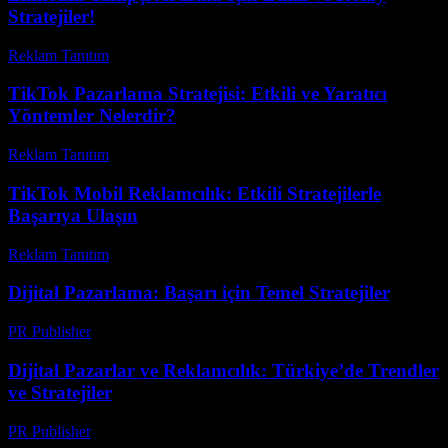
Stratejiler!
Reklam Tanıtım
-
Haziran 17, 2026
TikTok Pazarlama Stratejisi: Etkili ve Yaratıcı
Yöntemler Nelerdir?
Reklam Tanıtım
-
Temmuz 22, 2026
TikTok Mobil Reklamcılık: Etkili Stratejilerle
Başarıya Ulaşın
Reklam Tanıtım
-
Mart 31, 2026
Dijital Pazarlama: Başarı için Temel Stratejiler
PR Publisher
-
Şubat 16, 2026
Dijital Pazarlar ve Reklamcılık: Türkiye’de Trendler
ve Stratejiler
PR Publisher
-
Şubat 20, 2026