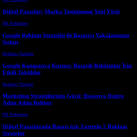
Dijital Pazarlar: Marka Tanıtımının Yeni Yüzü
PR Publisher
-
Şubat 19, 2026
Google Reklam Stratejisi ile Başarıyı Yakalamanın
Sırları
Reklam Tanıtım
-
Mart 31, 2026
Google Kampanya Kurma: Başarılı Reklamlar İçin
Etkili Taktikler
Reklam Tanıtım
-
Temmuz 13, 2026
Marketing Stratejilerinin Gücü: Başarıya Doğru
Adım Adım Rehber
PR Publisher
-
Şubat 22, 2026
Dijital Pazarlarada Başarı için Zorunlu 5 Reklam
Stratejisi