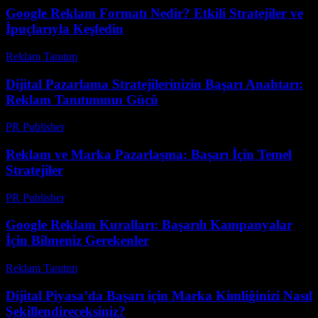
Google Reklam Formatı Nedir? Etkili Stratejiler ve
İpuçlarıyla Keşfedin
Reklam Tanıtım
-
Haziran 6, 2026
Dijital Pazarlama Stratejilerinizin Başarı Anahtarı:
Reklam Tanıtımının Gücü
PR Publisher
-
Şubat 24, 2026
Reklam ve Marka Pazarlaşma: Başarı İçin Temel
Stratejiler
PR Publisher
-
Şubat 18, 2026
Google Reklam Kuralları: Başarılı Kampanyalar
İçin Bilmeniz Gerekenler
Reklam Tanıtım
-
Mart 31, 2026
Dijital Piyasa’da Başarı için Marka Kimliğinizi Nasıl
Şekillendireceksiniz?