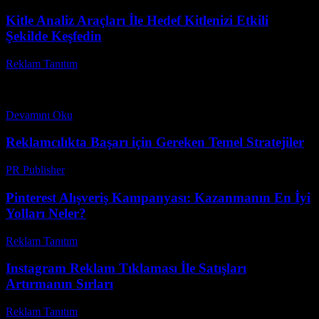
Kitle Analiz Araçları İle Hedef Kitlenizi Etkili
Şekilde Keşfedin
Reklam Tanıtım
-
Nisan 30, 2026
Dijital dünyada başarıya ulaşmak için kitle analiz araçları kullanmak
artık vazgeçilmez bir hale geldi. Peki, bu güçlü araçlar sizin hedef
kitlenizi ne kadar doğru...
Devamını Oku
Reklamcılıkta Başarı için Gereken Temel Stratejiler
PR Publisher
-
Şubat 19, 2026
Pinterest Alışveriş Kampanyası: Kazanmanın En İyi
Yolları Neler?
Reklam Tanıtım
-
Temmuz 7, 2026
Instagram Reklam Tıklaması İle Satışları
Artırmanın Sırları
Reklam Tanıtım
-
Haziran 26, 2026