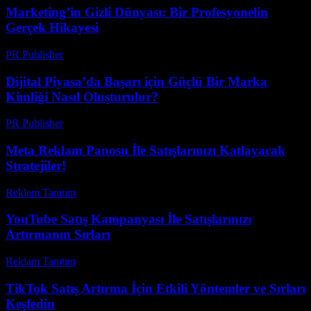
Marketing’in Gizli Dünyası: Bir Profesyonelin
Gerçek Hikayesi
PR Publisher
-
Mart 7, 2026
Dijital Piyasa’da Başarı için Güçlü Bir Marka
Kimliği Nasıl Oluşturulur?
PR Publisher
-
Şubat 19, 2026
Meta Reklam Panosu İle Satışlarınızı Katlayacak
Stratejiler!
Reklam Tanıtım
-
Mayıs 17, 2026
YouTube Satış Kampanyası İle Satışlarınızı
Artırmanın Sırları
Reklam Tanıtım
-
Mayıs 19, 2026
TikTok Satış Artırma İçin Etkili Yöntemler ve Sırları
Keşfedin