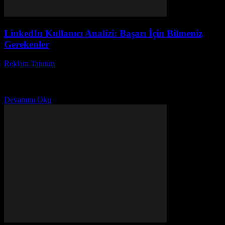
LinkedIn Kullanıcı Analizi: Başarı İçin Bilmeniz
Gerekenler
Reklam Tanıtım
-
Mayıs 31, 2026
LinkedIn kullanıcı analizi, günümüz dijital pazarlama stratejilerinin
vazgeçilmez bir parçası haline gelmiştir. Peki, LinkedIn kullanıcı
analizi nasıl yapılır ve bu analizler işletmeler için neden...
Devamını Oku