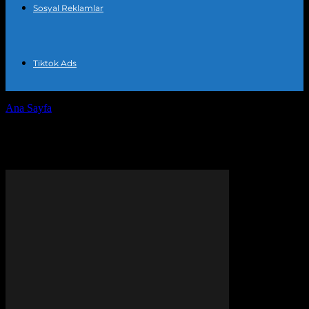
Sosyal Reklamlar
Tiktok Ads
Ana Sayfa
Etiketler
Sosyal medya analizi
Etiket: sosyal medya analizi