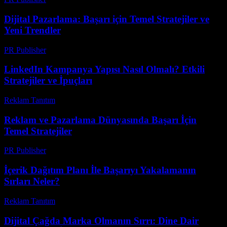
Dijital Pazarlama: Başarı için Temel Stratejiler ve
Yeni Trendler
PR Publisher
-
Şubat 17, 2026
LinkedIn Kampanya Yapısı Nasıl Olmalı? Etkili
Stratejiler ve İpuçları
Reklam Tanıtım
-
Haziran 11, 2026
Reklam ve Pazarlama Dünyasında Başarı İçin
Temel Stratejiler
PR Publisher
-
Şubat 21, 2026
İçerik Dağıtım Planı İle Başarıyı Yakalamanın
Sırları Neler?
Reklam Tanıtım
-
Temmuz 15, 2026
Dijital Çağda Marka Olmanın Sırrı: Dine Dair