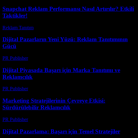
Snapchat Reklam Performansı Nasıl Artırılır? Etkili
Taktikler!
Reklam Tanıtım
-
Ağustos 2, 2026
Dijital Pazarların Yeni Yüzü: Reklam Tanıtımının
Gücü
PR Publisher
-
Şubat 18, 2026
Dijital Piyasada Başarı için Marka Tanıtımı ve
Reklamcılık
PR Publisher
-
Şubat 28, 2026
Marketing Stratejilerinin Çevreye Etkisi:
Sürdürülebilir Reklamcılık
PR Publisher
-
Şubat 24, 2026
Dijital Pazarlama: Başarı için Temel Stratejiler