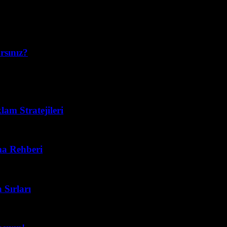
rsınız?
ilmez hale geldi. Peki, neden herkes bu platforma yöneliyor? Çünkü TikT
lam Stratejileri
ma Rehberi
 Sırları