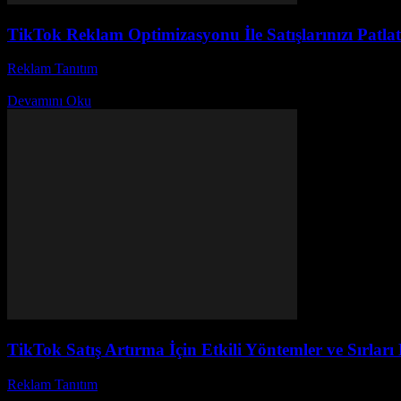
TikTok Reklam Optimizasyonu İle Satışlarınızı Patlat
Reklam Tanıtım
-
Ağustos 8, 2026
Günümüzde dijital pazarlama dünyasında TikTok reklam optimizasyonu
Devamını Oku
TikTok Satış Artırma İçin Etkili Yöntemler ve Sırları
Reklam Tanıtım
-
Ağustos 4, 2026
Günümüzde dijital pazarlama dünyasında TikTok satış artırma stratejile