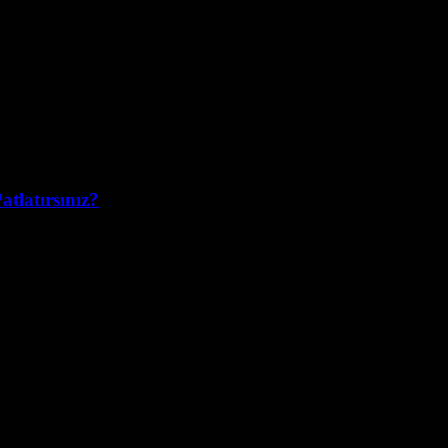
atlatırsınız?
ratmaya devam ediyor. Peki, neden bu kadar popüler oldu ve işletmeler i