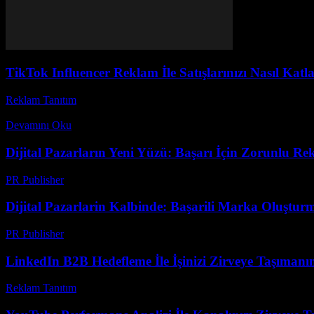
TikTok Influencer Reklam İle Satışlarınızı Nasıl Katla
Reklam Tanıtım
-
Mart 31, 2026
Günümüzde TikTok influencer reklam stratejileri markalar için vazgeç
Devamını Oku
Dijital Pazarların Yeni Yüzü: Başarı İçin Zorunlu Rek
PR Publisher
-
Mart 1, 2026
Dijital Pazarlarin Kalbinde: Başarili Marka Oluştur
PR Publisher
-
Şubat 28, 2026
LinkedIn B2B Hedefleme İle İşinizi Zirveye Taşımanın
Reklam Tanıtım
-
Haziran 16, 2026