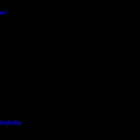
ın!
 her zamankinden daha önemli bir hale gelmiş durumda. Siz hiç düşün
 Keşfedin
ri hızla popüler hale geliyor. Peki, siz de TikTok üzerinden satış nasıl 