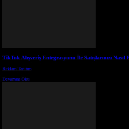
TikTok Alışveriş Entegrasyonu İle Satışlarınızı Nasıl P
Reklam Tanıtım
-
Haziran 7, 2026
TikTok alışveriş entegrasyonu, dijital pazarlama dünyasında devrim ya
Devamını Oku