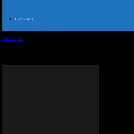
Tiktok Ads
Ana Sayfa
Etiketler
TikTok satış artırma
Etiket: TikTok satış artırma