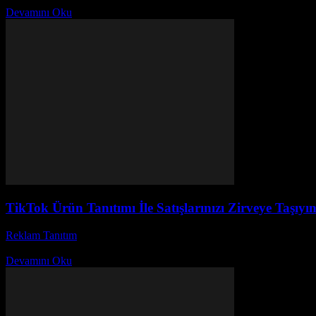
Devamını Oku
TikTok Ürün Tanıtımı İle Satışlarınızı Zirveye Taşıyın
Reklam Tanıtım
-
Temmuz 19, 2026
Günümüzde sosyal medya platformları arasında hızla yükselen ve milyon
Devamını Oku