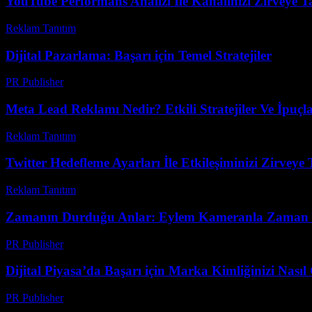
YouTube Performans Analizi İle Kanalınızı Zirveye Ta
Reklam Tanıtım
-
Temmuz 13, 2026
Dijital Pazarlama: Başarı için Temel Stratejiler
PR Publisher
-
Şubat 19, 2026
Meta Lead Reklamı Nedir? Etkili Stratejiler Ve İpuçla
Reklam Tanıtım
-
Ağustos 5, 2026
Twitter Hedefleme Ayarları İle Etkileşiminizi Zirveye 
Reklam Tanıtım
-
Temmuz 8, 2026
Zamanın Durduğu Anlar: Eylem Kameranla Zaman 
PR Publisher
-
Mart 23, 2026
Dijital Piyasa’da Başarı için Marka Kimliğinizi Nasıl G
PR Publisher
-
Şubat 26, 2026